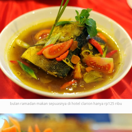
bulan ramadan makan sepuasnya di hotel clarion hanya rp125 ribu