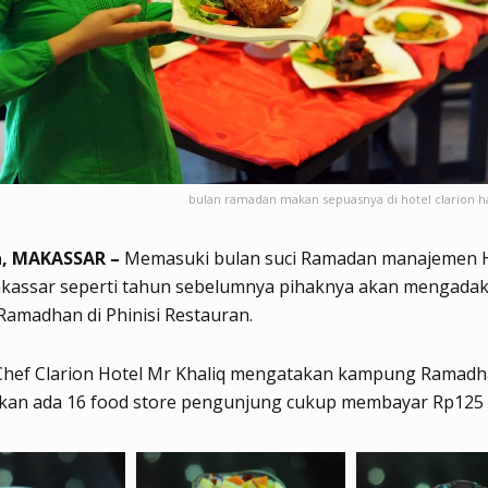
bulan ramadan makan sepuasnya di hotel clarion h
a, MAKASSAR –
Memasuki bulan suci Ramadan manajemen 
akassar seperti tahun sebelumnya pihaknya akan mengada
amadhan di Phinisi Restauran.
 Chef Clarion Hotel Mr Khaliq mengatakan kampung Ramad
kan ada 16 food store pengunjung cukup membayar Rp125 r