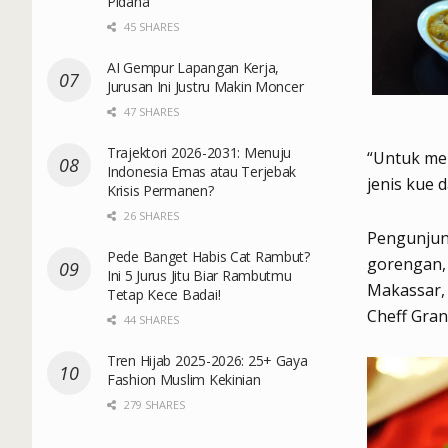
Pidana
45 SHARES
AI Gempur Lapangan Kerja,
Jurusan Ini Justru Makin Moncer
47 SHARES
Trajektori 2026-2031: Menuju
“Untuk me
Indonesia Emas atau Terjebak
jenis kue 
Krisis Permanen?
26 SHARES
Pengunjung
Pede Banget Habis Cat Rambut?
gorengan, 
Ini 5 Jurus Jitu Biar Rambutmu
Makassar, 
Tetap Kece Badai!
Cheff Gran 
44 SHARES
Tren Hijab 2025-2026: 25+ Gaya
Fashion Muslim Kekinian
279 SHARES