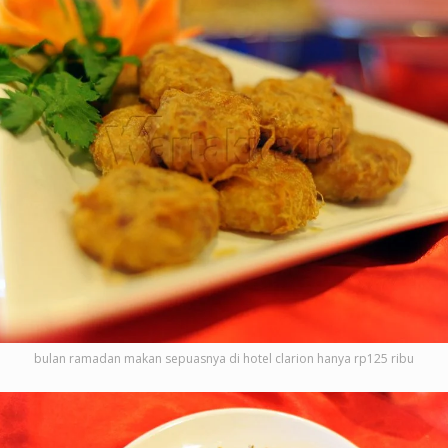
bulan ramadan makan sepuasnya di hotel clarion hanya rp125 ribu