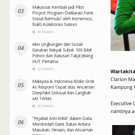
Makassar Kembali Jadi Pilot
Project Program ‘Deklarasi Panti
Sosial Bermutu’ oleh Kemensos,
Bukti Kolaborasi Sukses
40 SHARES
Aksi Lingkungan dan Sosial
Gerakan Rakyat Sulsel: 100 Bibit
Pohon dan Ratusan Takjil Jelang
HUT Pertama
52 SHARES
Wartakit
Clarion M
Malaysia & Indonesia Blokir Grok
Kampung R
AI: Respons Cepat atas Ancaman
Deepfake Seksual dan Langkah
xAI Terkini
Executive
38 SHARES
nantinya a
“Pejabat Anti-Kritik” dalam Data:
Membedah Garis Batas Antara
Masukan, Hinaan, dan Ancaman