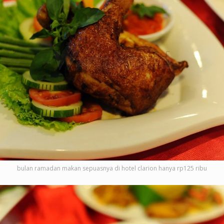
bulan ramadan makan sepuasnya di hotel clarion hanya rp125 ribu