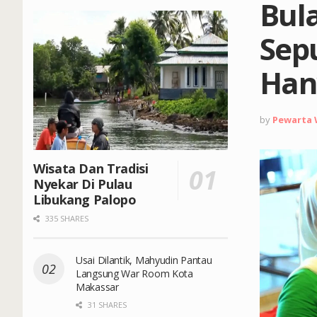
Bul
Sepu
Han
by
Pewarta
Wisata Dan Tradisi
Nyekar Di Pulau
Libukang Palopo
335 SHARES
Usai Dilantik, Mahyudin Pantau
Langsung War Room Kota
Makassar
31 SHARES