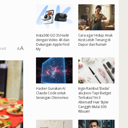
Insta360 GO 3S Hadir
Cara agar Hidup Anak
dengan Video 4K dan
Kost Lebih Tenang di
Dukungan Apple Find
Dapur dan Rumah
A
read
A
My
Hacker Gunakan AI
Ingin Rambut ‘Badai’
Claude Code untuk
ala Jisoo Tapi Budget
Serangan Otonomus
Terbatas? Ini 3
Alternatif Hair Styler
Canggih Mulai 300
Ribuan!