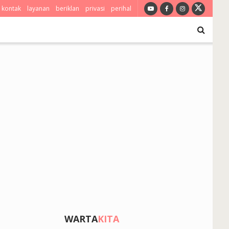
kontak
layanan
beriklan
privasi
perihal
WARTA
KITA