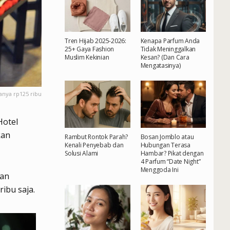
Tren Hijab 2025-2026:
Kenapa Parfum Anda
25+ Gaya Fashion
Tidak Meninggalkan
Muslim Kekinian
Kesan? (Dan Cara
Mengatasinya)
anya rp125 ribu
Hotel
kan
Rambut Rontok Parah?
Bosan Jomblo atau
Kenali Penyebab dan
Hubungan Terasa
Solusi Alami
Hambar? Pikat dengan
4 Parfum “Date Night”
Menggoda Ini
han
ibu saja.