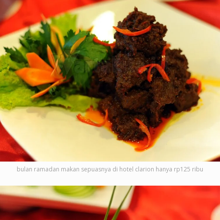
bulan ramadan makan sepuasnya di hotel clarion hanya rp125 ribu