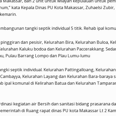
ta Makassar, dan 2 unit untuk wilayah kepulauan untuk p
inum,” kata Kepala Dinas PU Kota Makassar, Zuhaelsi Zubir,
 kemarin.
mbangunan tangki septik individual 5 titik. Rehab ipal komuna
h pinggiran dan pesisir, Kelurahan Bira, Kelurahan Buloa, K
Kelurahan Kaluku bodoa dan Kelurahan Paccerakkang. Sed
au, Pulau Barrang Lompo dan Plau Lumu-lumu
tangki septik individual. Kelurahan Pattingalloang, Keluraha
 Cambayya, Kelurahan Layang dan Kelurahan Bara-baraya s
b ipal komunal di Kelirahan Batua dan Kelurahan Tampara
dinasi kegiatan air Bersih dan sanitasi bidang prasarana d
merintah di Ruang rapat dinas PU kota Makassar Lt 2 Kam