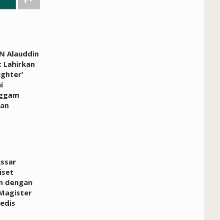
N Alauddin
 Lahirkan
ighter’
i
ggam
an
ssar
iset
n dengan
Magister
edis