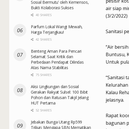
pesisir ko
Sosial Bermutu’ oleh Kemensos,
Bukti Kolaborasi Sukses
air siap m
40 SHARES
(3/2/2022)
Parfum Lokal Wangi Mewah,
Sanitasi pe
Harga Terjangkau!
42 SHARES
“Air bersi
Benteng Aman Para Pencari
Buntusu, 
Selamat: Saat Kritik dan
Untuk pul
Perbedaan Pendapat Dilindas
Atas Nama Stabilitas
75 SHARES
“Sanitasi 
Kelurahan
Aksi Lingkungan dan Sosial
Gerakan Rakyat Sulsel: 100 Bibit
Kalau Reha
Pohon dan Ratusan Takjil Jelang
jelasnya.
HUT Pertama
52 SHARES
Rapat koor
Jebakan Bunga Utang Rp599
bagunan pe
Triliun: Mengapa SBN Mematikan