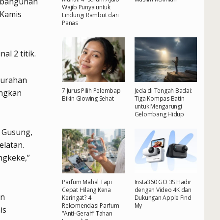
embangunan
Wajib Punya untuk
 Kamis
Lindungi Rambut dari
Panas
l 2 titik.
elurahan
7 Jurus Pilih Pelembap
Jeda di Tengah Badai:
angkan
Bikin Glowing Sehat
Tiga Kompas Batin
untuk Mengarungi
Gelombang Hidup
n Gusung,
elatan.
ngkeke,”
Parfum Mahal Tapi
Insta360 GO 3S Hadir
Cepat Hilang Kena
dengan Video 4K dan
an
Keringat? 4
Dukungan Apple Find
Rekomendasi Parfum
My
is
“Anti-Gerah” Tahan