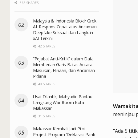
365 SHARES
Malaysia & Indonesia Blokir Grok
AI: Respons Cepat atas Ancaman
Deepfake Seksual dan Langkah
xAI Terkini
42 SHARES
“Pejabat Anti-Kritik” dalam Data:
Membedah Garis Batas Antara
Masukan, Hinaan, dan Ancaman
Pidana
49 SHARES
Usai Dilantik, Mahyudin Pantau
Langsung War Room Kota
Wartakita
Makassar
meninjau 
31 SHARES
Makassar Kembali Jadi Pilot
“Ada 5 tit
Project Program ‘Deklarasi Panti