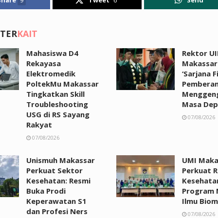
 TER
KAIT
Mahasiswa D4
Rektor UI
Rekayasa
Makassar:
Elektromedik
‘Sarjana F
PoltekMu Makassar
Pemberan
Tingkatkan Skill
Menggen
Troubleshooting
Masa Dep
USG di RS Sayang
07/08/2026
Rakyat
07/08/2026
Unismuh Makassar
UMI Maka
Perkuat Sektor
Perkuat R
Kesehatan: Resmi
Kesehata
Buka Prodi
Program 
Keperawatan S1
Ilmu Biom
dan Profesi Ners
07/08/2026