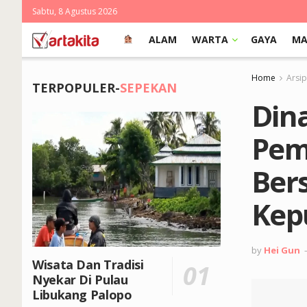
Sabtu, 8 Agustus 2026
ALAM
WARTA
GAYA
MA
Home
Arsi
TERPOPULER-
SEPEKAN
Din
Pem
Bers
Kep
by
Hei Gun
Wisata Dan Tradisi
Nyekar Di Pulau
Libukang Palopo