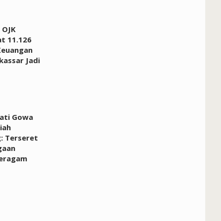
 OJK
at 11.126
Keuangan
kassar Jadi
pati Gowa
iah
: Terseret
gaan
Seragam