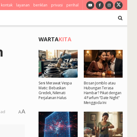
kontak
layanan
beriklan
privasi
perihal
WARTA
KITA
n
Seni Merawat Vespa
Bosan Jomblo atau
Matic: Bebaskan
Hubungan Terasa
Gredek, Nikmati
Hambar? Pikat dengan
Perjalanan Halus
4 Parfum “Date Night”
Menggoda Ini
A
ead
A