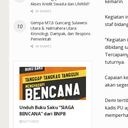
kemarin.
Akses Kredit Swasta dan UMKM?
30 SHARES
Kegiatan i
Gempa M7,6 Guncang Sulawesi
staf bida
Utara & Halmahera Utara:
Kronologi, Dampak, dan Respons
Pemerintah
“Kegiatan 
46 SHARES
dibidang s
Tercapainy
tuturnya.
Capaian k
akan seger
Demi terti
Unduh Buku Saku “SIAGA
kadis PU a
BENCANA” dari BNPB
memperhati
02/11/2023