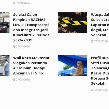
07/08/2026
Seleksi Calon
Waspada!
Pimpinan BAZNAS
Sulselcat
Luwu: Transparansi
Laporan 
dan Integritas Jadi
Ilegal, Ma
Kunci untuk Periode
Sorotan
2026-2031
07/08/2026
07/08/2026
Wali Kota Makassar
Profil Bu
Siagakan Perumda
Sitti Husn
Air Minum Hadapi
Talenrang
Ancaman El Nino
Kasus Du
Korupsi 
07/08/2026
Sekolah
03/08/2026