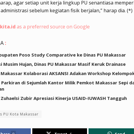
arap, agar setiap unit kerja lingkup PU senantiasa memper
administrasi sebelum kegiatan fisik berjalan,” harap dia. (*)
kita.id
as a preferred source on Google
GA
:
bupaten Poso Study Comparative ke Dinas PU Makassar
si Musim Hujan, Dinas PU Makassar Masif Keruk Drainase
 Makassar Kolaborasi AKSANSI Adakan Workshop Kelompok
, Parkiran di Sejumlah Kantor Milik Pemkot Makassar Sepi da
an
 Zuhaelsi Zubir Apresiasi Kinerja USAID-IUWASH Tangguh
s PU Kota Makassar
Share
9
Tweet
6
Send