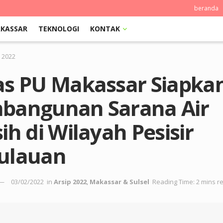
beranda
KASSAR
TEKNOLOGI
KONTAK
p 2022
as PU Makassar Siapka
bangunan Sarana Air
ih di Wilayah Pesisir
ulauan
03/02/2022
in
Arsip 2022
,
Makassar & Sulsel
Reading Time: 2 mins r