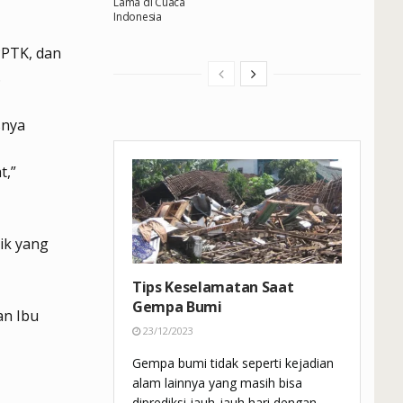
Lama di Cuaca
Indonesia
PPTK, dan
.
snya
t,”
ik yang
Tips Keselamatan Saat
Gempa Bumi
an Ibu
23/12/2023
Gempa bumi tidak seperti kejadian
alam lainnya yang masih bisa
diprediksi jauh-jauh hari dengan