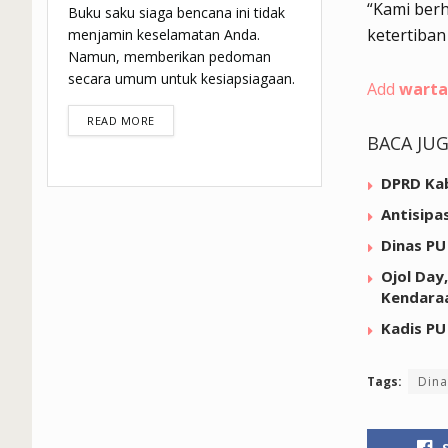
“Kami berh
Buku saku siaga bencana ini tidak
ketertiban 
menjamin keselamatan Anda.
Namun, memberikan pedoman
secara umum untuk kesiapsiagaan.
Add
warta
DETAILS
READ MORE
BACA JU
DPRD Ka
Antisipa
Dinas PU
Ojol Day
Kendara
Kadis PU
Tags:
Dina