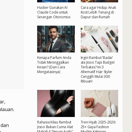
Hacker Gunakan AI
Cara agar Hidup Anak
Claude Code untuk
Kost Lebih Tenang di
Serangan Otonomus
Dapur dan Rumah
Kenapa Parfum Anda
Ingin Rambut ‘Badai’
Tidak Meninggalkan
ala Jisoo Tapi Budget
Kesan? (Dan Cara
Terbatas? Ini 3
Mengatasinya)
Alternatif Hair Styler
Canggih Mulai 300
Ribuan!
ar,
lauan.
Rahasia Kilau Rambut
Tren Hijab 2025-2026:
 dan
Jisoo Bukan Cuma Alat
25+ Gaya Fashion
Mahal! 4 “Serum Ajaib”
Muslim Kekinian