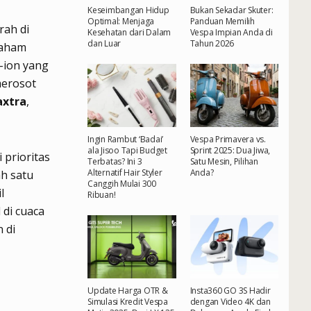
Keseimbangan Hidup
Bukan Sekadar Skuter:
Optimal: Menjaga
Panduan Memilih
rah di
Kesehatan dari Dalam
Vespa Impian Anda di
dan Luar
Tahun 2026
paham
m-ion yang
merosot
xtra
,
Ingin Rambut ‘Badai’
Vespa Primavera vs.
ala Jisoo Tapi Budget
Sprint 2025: Dua Jiwa,
 prioritas
Terbatas? Ini 3
Satu Mesin, Pilihan
Alternatif Hair Styler
Anda?
h satu
Canggih Mulai 300
l
Ribuan!
di cuaca
 di
Update Harga OTR &
Insta360 GO 3S Hadir
Simulasi Kredit Vespa
dengan Video 4K dan