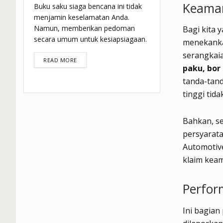
Keaman
Buku saku siaga bencana ini tidak
menjamin keselamatan Anda.
Namun, memberikan pedoman
Bagi kita 
secara umum untuk kesiapsiagaan.
menekankan
serangkaia
DETAILS
READ MORE
paku, bor
tanda-tand
tinggi ti
Bahkan, se
persyarata
Automotiv
klaim keam
Perfor
Ini bagian