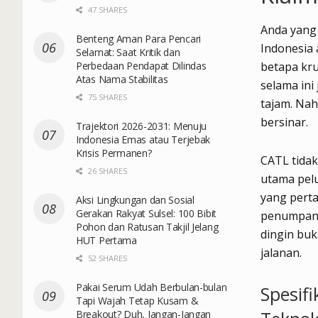
47 SHARES
Anda yang
Benteng Aman Para Pencari
Indonesia 
Selamat: Saat Kritik dan
Perbedaan Pendapat Dilindas
betapa kru
Atas Nama Stabilitas
selama ini
75 SHARES
tajam. Nah
bersinar.
Trajektori 2026-2031: Menuju
Indonesia Emas atau Terjebak
Krisis Permanen?
CATL tidak
26 SHARES
utama pelu
yang perta
Aksi Lingkungan dan Sosial
Gerakan Rakyat Sulsel: 100 Bibit
penumpang
Pohon dan Ratusan Takjil Jelang
dingin buk
HUT Pertama
jalanan.
52 SHARES
Pakai Serum Udah Berbulan-bulan
Spesif
Tapi Wajah Tetap Kusam &
Breakout? Duh, Jangan-Jangan