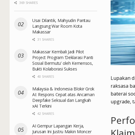
369 SHARES
Usai Dilantik, Mahyudin Pantau
Langsung War Room Kota
Makassar
31 SHARES
Makassar Kembali Jadi Pilot
Project Program ‘Deklarasi Panti
Sosial Bermutu’ oleh Kemensos,
Bukti Kolaborasi Sukses
40 SHARES
Lupakan dr
raksasa b
Malaysia & Indonesia Blokir Grok
baterai s
AI: Respons Cepat atas Ancaman
Deepfake Seksual dan Langkah
upgrade, t
xAI Terkini
42 SHARES
Perfo
AI Gempur Lapangan Kerja,
Klaim
Jurusan Ini Justru Makin Moncer