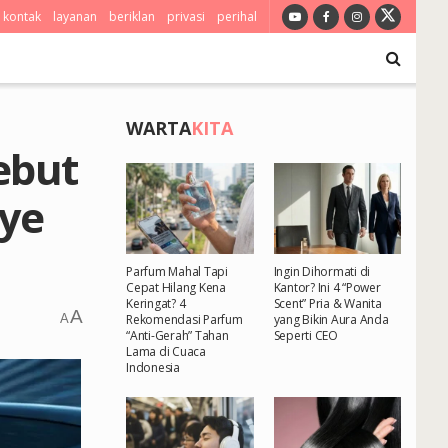
kontak
layanan
beriklan
privasi
perihal
WARTA
KITA
ebut
bye
Parfum Mahal Tapi
Ingin Dihormati di
Cepat Hilang Kena
Kantor? Ini 4 “Power
Keringat? 4
Scent” Pria & Wanita
A
A
Rekomendasi Parfum
yang Bikin Aura Anda
“Anti-Gerah” Tahan
Seperti CEO
Lama di Cuaca
Indonesia