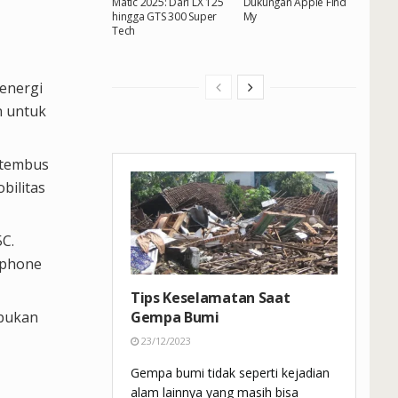
Matic 2025: Dari LX 125
Dukungan Apple Find
hingga GTS 300 Super
My
Tech
 energi
n untuk
n tembus
bilitas
5C.
tphone
Tips Keselamatan Saat
 bukan
Gempa Bumi
23/12/2023
Gempa bumi tidak seperti kejadian
alam lainnya yang masih bisa