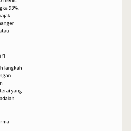
0 menit.
ngka 93%.
iajak
changer
atau
an
ah langkah
engan
an
terai yang
 adalah