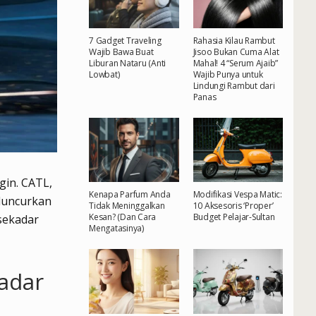
7 Gadget Traveling
Rahasia Kilau Rambut
Wajib Bawa Buat
Jisoo Bukan Cuma Alat
Liburan Nataru (Anti
Mahal! 4 “Serum Ajaib”
Lowbat)
Wajib Punya untuk
Lindungi Rambut dari
Panas
gin. CATL,
Kenapa Parfum Anda
Modifikasi Vespa Matic:
luncurkan
Tidak Meninggalkan
10 Aksesoris ‘Proper’
Kesan? (Dan Cara
Budget Pelajar-Sultan
sekadar
Mengatasinya)
adar