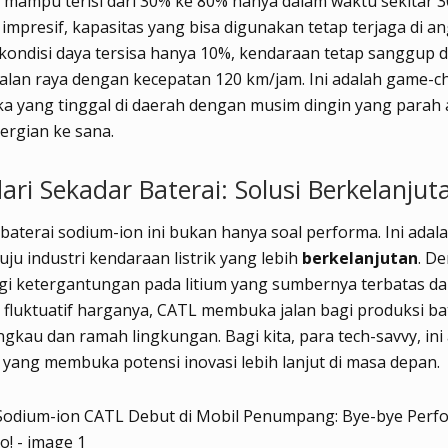
 mampu terisi dari 30% ke 80% hanya dalam waktu sekitar 3
 impresif, kapasitas yang bisa digunakan tetap terjaga di a
kondisi daya tersisa hanya 10%, kendaraan tetap sanggup d
jalan raya dengan kecepatan 120 km/jam. Ini adalah game-
a yang tinggal di daerah dengan musim dingin yang parah 
ergian ke sana.
ari Sekadar Baterai: Solusi Berkelanjut
baterai sodium-ion ini bukan hanya soal performa. Ini adal
ju industri kendaraan listrik yang lebih
berkelanjutan
. D
i ketergantungan pada litium yang sumbernya terbatas d
fluktuatif harganya, CATL membuka jalan bagi produksi ba
angkau dan ramah lingkungan. Bagi kita, para tech-savvy, ini
 yang membuka potensi inovasi lebih lanjut di masa depan.