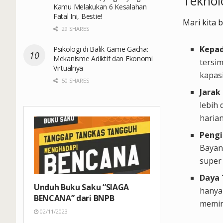
Teknol
Kamu Melakukan 6 Kesalahan
Fatal Ini, Bestie!
Mari kita 
29 SHARES
Kepad
Psikologi di Balik Game Gacha:
Mekanisme Adiktif dan Ekonomi
tersi
Virtualnya
kapas
50 SHARES
Jara
lebih 
harian
Pengi
Bayan
super 
Daya 
Unduh Buku Saku “SIAGA
hanya 
BENCANA” dari BNPB
memin
02/11/2023