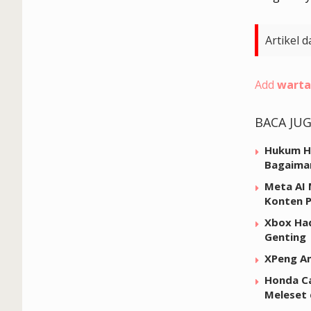
Artikel d
Add
warta
BACA JU
Hukum Hi
Bagaima
Meta AI 
Konten P
Xbox Had
Genting
XPeng Am
Honda Ca
Meleset 