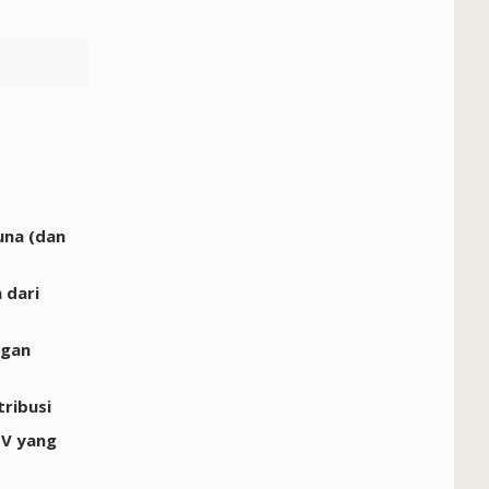
una (dan
 dari
ngan
tribusi
EV yang