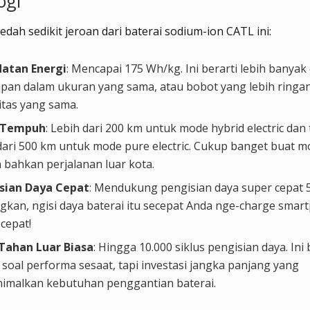
ogi
bedah sedikit jeroan dari baterai sodium-ion CATL ini:
atan Energi
: Mencapai 175 Wh/kg. Ini berarti lebih banyak
mpan dalam ukuran yang sama, atau bobot yang lebih ringa
itas yang sama.
k Tempuh
: Lebih dari 200 km untuk mode hybrid electric da
dari 500 km untuk mode pure electric. Cukup banget buat mo
 bahkan perjalanan luar kota.
sian Daya Cepat
: Mendukung pengisian daya super cepat 
gkan, ngisi daya baterai itu secepat Anda nge-charge smar
cepat!
Tahan Luar Biasa
: Hingga 10.000 siklus pengisian daya. Ini
soal performa sesaat, tapi investasi jangka panjang yang
imalkan kebutuhan penggantian baterai.