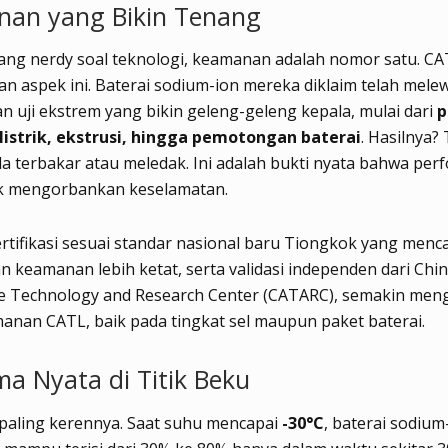
an yang Bikin Tenang
yang nerdy soal teknologi, keamanan adalah nomor satu. C
 aspek ini. Baterai sodium-ion mereka diklaim telah melew
n uji ekstrem yang bikin geleng-geleng kepala, mulai dari
p
 listrik, ekstrusi, hingga pemotongan baterai
. Hasilnya?
a terbakar atau meledak. Ini adalah bukti nyata bahwa per
dak mengorbankan keselamatan.
rtifikasi sesuai standar nasional baru Tiongkok yang men
n keamanan lebih ketat, serta validasi independen dari Chi
e Technology and Research Center (CATARC), semakin me
anan CATL, baik pada tingkat sel maupun paket baterai.
ma Nyata di Titik Beku
 paling kerennya. Saat suhu mencapai
-30°C
, baterai sodiu