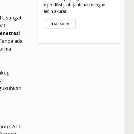
diprediksi jauh-jauh hari dengan
lebih akurat.
ATL sangat
DETAILS
READ MORE
ati
enetrasi
 Tanpa ada
forma
cakup
na
ngukuhkan
m-ion CATL