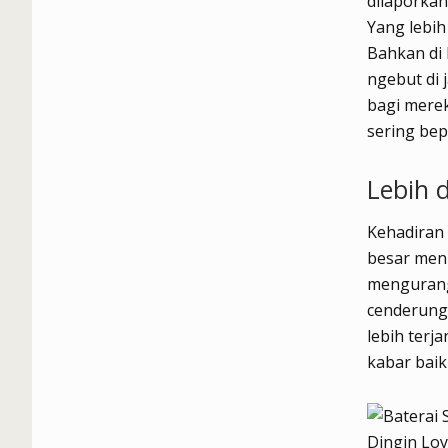
dilaporkan
Yang lebih
Bahkan di 
ngebut di 
bagi merek
sering bep
Lebih d
Kehadiran 
besar menu
mengurang
cenderung 
lebih terj
kabar baik