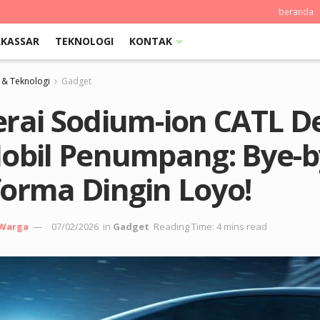
beranda
KASSAR
TEKNOLOGI
KONTAK
 & Teknologi
Gadget
erai Sodium-ion CATL D
Mobil Penumpang: Bye-
forma Dingin Loyo!
 Warga
07/02/2026
in
Gadget
Reading Time: 4 mins read