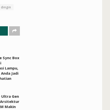
 dingin
ue Sync Box
i
asi Lampu,
 Anda Jadi
hatian
e Ultra Gen
 Arsitektur
RM Makin