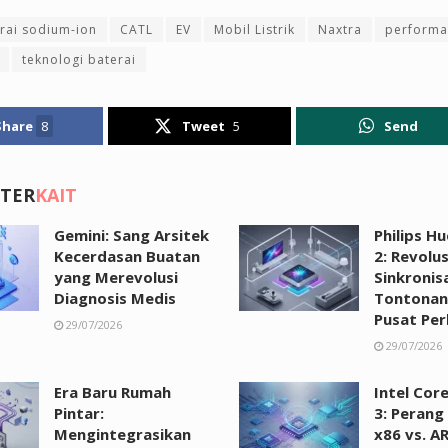
rai sodium-ion
CATL
EV
Mobil Listrik
Naxtra
performa
teknologi baterai
Share
8
Tweet
5
Send
 TER
KAIT
Gemini: Sang Arsitek
Philips H
Kecerdasan Buatan
2: Revolus
yang Merevolusi
Sinkronis
Diagnosis Medis
Tontonan
Pusat Per
29/07/2026
29/07/2026
Era Baru Rumah
Intel Cor
Pintar:
3: Perang
Mengintegrasikan
x86 vs. A