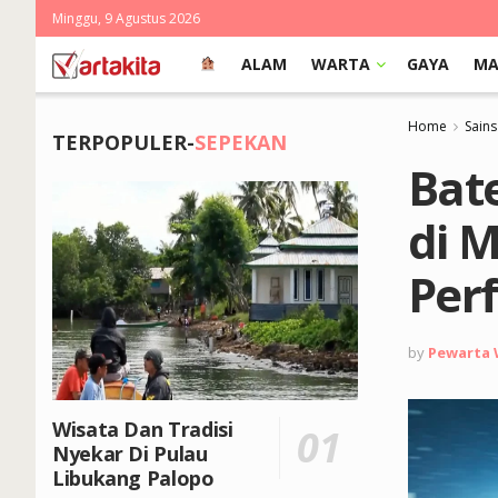
Minggu, 9 Agustus 2026
ALAM
WARTA
GAYA
MA
Home
Sains
TERPOPULER-
SEPEKAN
Bat
di 
Per
by
Pewarta
Wisata Dan Tradisi
Nyekar Di Pulau
Libukang Palopo