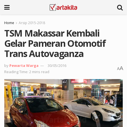
Home
Arsip 2015-2018
TSM Makassar Kembali
Gelar Pameran Otomotif
Trans Autovaganza
by
Pewarta Warga
30/05/2016
A
A
Reading Time: 2 mins read