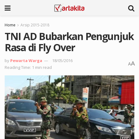
Home
Arsip 2015-2018
TNI AD Bubarkan Pengunjuk
Rasa di Fly Over
by
Pewarta Warga
18/05/2016
A
A
Reading Time: 1 min read