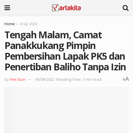
Home
Arsip 2022
Tengah Malam, Camat
Panakkukang Pimpin
Pembersihan Lapak PK5 dan
Penertiban Baliho Tanpa Izin
A
by
Hei Gun
06/08/2022
Reading Time: 1 min read
A