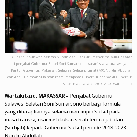
Gubernur Sulawesi Selatan Nurdin Abdullah (kiri) menerima buku laporan
dari penjabat Gubernur Sulsel Soni Sumarsono (kanan) saat acara sertijab di
Kantor Gubernur, Makassar, Sulawesi Selatan, Jumat (7/9). Nurdin Abdullah
dan Andi Sudirman Sulaiman resmi menjabat Gubernur dan Wakil Gubernur
Sulsel masa jabatan 2018-2023. Wartakita.id
Wartakita.id, MAKASSAR –
Penjabat Gubernur
Sulawesi Selatan Soni Sumarsono berbagi formula
yang diterapkannya selama memimpin Sulsel pada
masa transisi, usai melakukan serah terima jabatan
(Sertijab) kepada Gubernur Sulsel periode 2018-2023
Nurdin Abdullah.