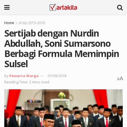
Home
Arsip 2015-2018
Sertijab dengan Nurdin
Abdullah, Soni Sumarsono
Berbagi Formula Memimpin
Sulsel
by
Pewarta Warga
07/09/2018
A
A
Reading Time: 2 mins read