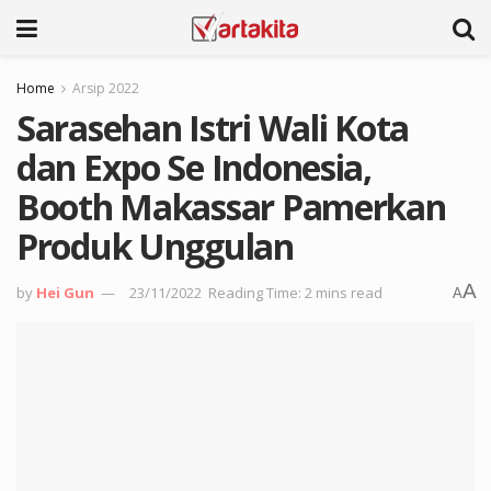
Home
Arsip 2022
Sarasehan Istri Wali Kota
dan Expo Se Indonesia,
Booth Makassar Pamerkan
Produk Unggulan
A
by
Hei Gun
23/11/2022
Reading Time: 2 mins read
A