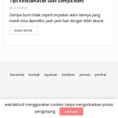
Tips Keselamatan Saat Gempa Bumi
23/12/2023
Gempa bumi tidak seperti kejadian alam lainnya yang
masih bisa diprediksi jauh-jauh hari dengan lebih akurat.
DETAILS
READ MORE
beranda
kontak
layanan
beriklan
privasi
perihal
©2021 wartakita media
wartakita.id menggunakan cookies tanpa mengorbankan privasi
pengunjung.
setuju