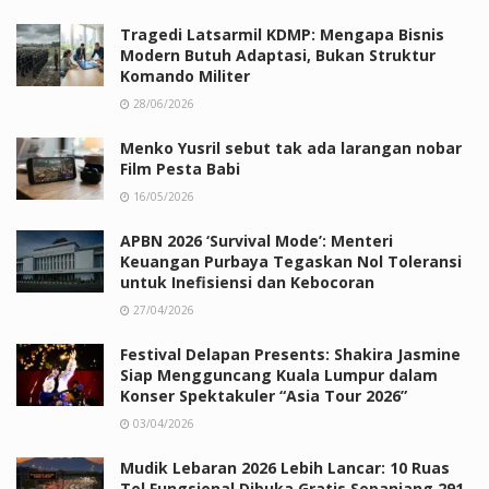
Tragedi Latsarmil KDMP: Mengapa Bisnis
Modern Butuh Adaptasi, Bukan Struktur
Komando Militer
28/06/2026
Menko Yusril sebut tak ada larangan nobar
Film Pesta Babi
16/05/2026
APBN 2026 ‘Survival Mode’: Menteri
Keuangan Purbaya Tegaskan Nol Toleransi
untuk Inefisiensi dan Kebocoran
27/04/2026
Festival Delapan Presents: Shakira Jasmine
Siap Mengguncang Kuala Lumpur dalam
Konser Spektakuler “Asia Tour 2026”
03/04/2026
Mudik Lebaran 2026 Lebih Lancar: 10 Ruas
Tol Fungsional Dibuka Gratis Sepanjang 291