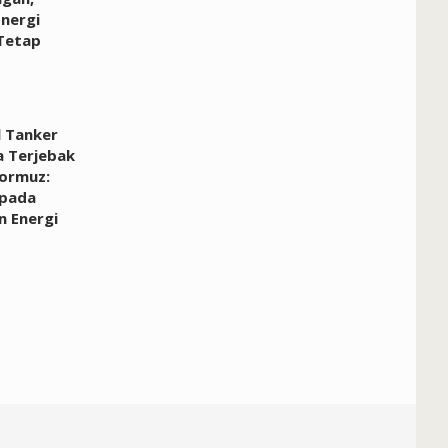
nergi
Tetap
l Tanker
a Terjebak
Hormuz:
pada
n Energi