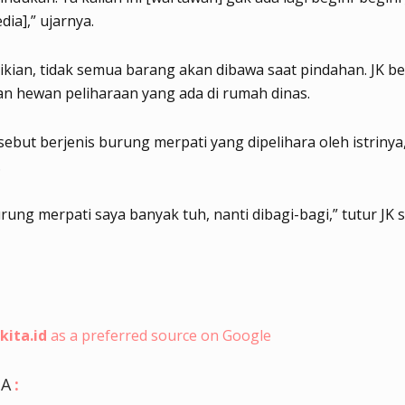
ia],” ujarnya.
kian, tidak semua barang akan dibawa saat pindahan. JK b
n hewan peliharaan yang ada di rumah dinas.
ebut berjenis burung merpati yang dipelihara oleh istrinya
.
urung merpati saya banyak tuh, nanti dibagi-bagi,” tutur JK 
kita.id
as a preferred source on Google
GA
: