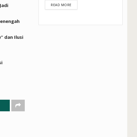
Jadi
DETAILS
READ MORE
Menengah
 dan Ilusi
i