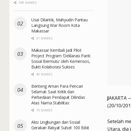
349 SHARES
Usai Dilantik, Mahyudin Pantau
Langsung War Room Kota
Makassar
31 SHARES
Makassar Kembali Jadi Pilot
Project Program ‘Deklarasi Panti
Sosial Bermutu’ oleh Kemensos,
Bukti Kolaborasi Sukses
40 SHARES
Benteng Aman Para Pencari
Selamat: Saat Kritik dan
Perbedaan Pendapat Dilindas
J
AKARTA — 
Atas Nama Stabilitas
(20/10/201
75 SHARES
Setelah m
Aksi Lingkungan dan Sosial
Gerakan Rakyat Sulsel: 100 Bibit
Utara, dia