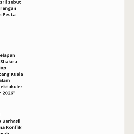
ril sebut
arangan
m Pesta
Delapan
 Shakira
iap
ang Kuala
alam
pektakuler
r 2026”
l
 Berhasil
na Konflik
ngah,