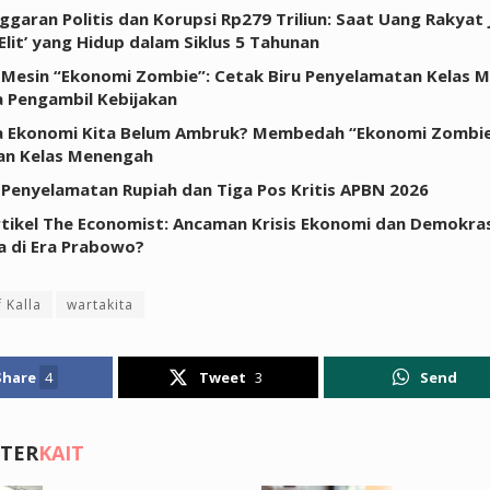
nggaran Politis dan Korupsi Rp279 Triliun: Saat Uang Rakyat 
Elit’ yang Hidup dalam Siklus 5 Tahunan
Mesin “Ekonomi Zombie”: Cetak Biru Penyelamatan Kelas 
a Pengambil Kebijakan
 Ekonomi Kita Belum Ambruk? Membedah “Ekonomi Zombie”
an Kelas Menengah
 Penyelamatan Rupiah dan Tiga Pos Kritis APBN 2026
tikel The Economist: Ancaman Krisis Ekonomi dan Demokras
a di Era Prabowo?
f Kalla
wartakita
Share
4
Tweet
3
Send
 TER
KAIT