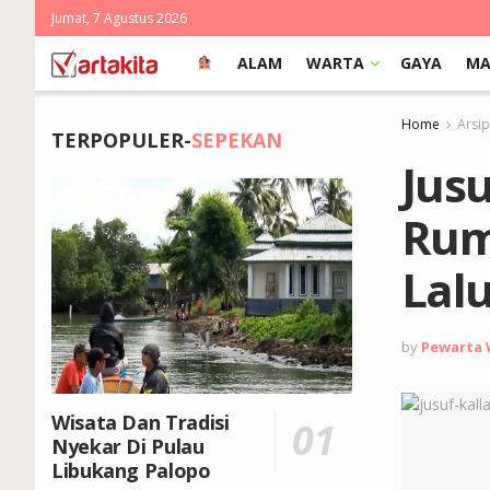
Jumat, 7 Agustus 2026
ALAM
WARTA
GAYA
MA
Home
Arsi
TERPOPULER-
SEPEKAN
Jusu
Rum
Lal
by
Pewarta
Wisata Dan Tradisi
Nyekar Di Pulau
Libukang Palopo