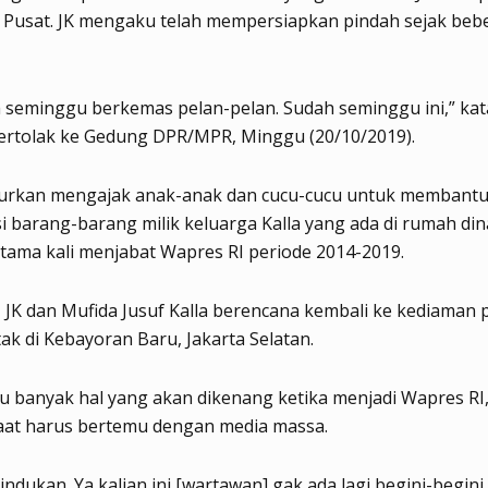
a Pusat. JK mengaku telah mempersiapkan pindah sejak beb
h seminggu berkemas pelan-pelan. Sudah seminggu ini,” ka
ertolak ke Gedung DPR/MPR, Minggu (20/10/2019).
urkan mengajak anak-anak dan cucu-cucu untuk membant
barang-barang milik keluarga Kalla yang ada di rumah din
rtama kali menjabat Wapres RI periode 2014-2019.
i, JK dan Mufida Jusuf Kalla berencana kembali ke kediaman 
tak di Kebayoran Baru, Jakarta Selatan.
 banyak hal yang akan dikenang ketika menjadi Wapres RI
saat harus bertemu dengan media massa.
indukan. Ya kalian ini [wartawan] gak ada lagi begini-begini