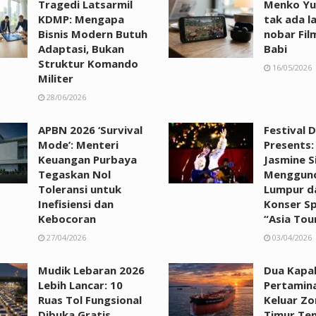
Tragedi Latsarmil
Menko Yus
KDMP: Mengapa
tak ada l
Bisnis Modern Butuh
nobar Fil
Adaptasi, Bukan
Babi
Struktur Komando
16/05/2026
Militer
28/06/2026
APBN 2026 ‘Survival
Festival 
Mode’: Menteri
Presents:
Keuangan Purbaya
Jasmine S
Tegaskan Nol
Menggunc
Toleransi untuk
Lumpur d
Inefisiensi dan
Konser S
Kebocoran
“Asia Tou
27/04/2026
03/04/2026
Mudik Lebaran 2026
Dua Kapa
Lebih Lancar: 10
Pertamina
Ruas Tol Fungsional
Keluar Zo
Dibuka Gratis
Timur Te