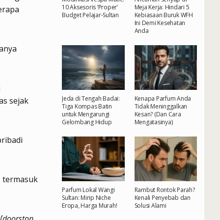
10 Aksesoris ‘Proper’
Meja Kerja: Hindari 5
erapa
Budget Pelajar-Sultan
Kebiasaan Buruk WFH
Ini Demi Kesehatan
Anda
tanya
u
Jeda di Tengah Badai:
Kenapa Parfum Anda
as sejak
Tiga Kompas Batin
Tidak Meninggalkan
untuk Mengarungi
Kesan? (Dan Cara
Gelombang Hidup
Mengatasinya)
pribadi
, termasuk
Parfum Lokal Wangi
Rambut Rontok Parah?
Sultan: Mirip Niche
Kenali Penyebab dan
Eropa, Harga Murah!
Solusi Alami
[doorstop