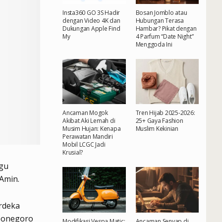
Insta360 GO 3S Hadir
Bosan Jomblo atau
dengan Video 4K dan
Hubungan Terasa
Dukungan Apple Find
Hambar? Pikat dengan
My
4 Parfum “Date Night”
Menggoda Ini
Ancaman Mogok
Tren Hijab 2025-2026:
Akibat Aki Lemah di
25+ Gaya Fashion
Musim Hujan: Kenapa
Muslim Kekinian
Perawatan Mandiri
Mobil LCGC Jadi
Krusial?
ggu
 Amin.
rdeka
iponegoro
Modifikasi Vespa Matic:
Ancaman Senyap di