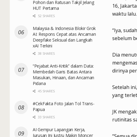
Pohon dan Ratusan Takjil Jelang
16, Jakart
HUT Pertama
waktu lalu.
52 SHARES
Malaysia & Indonesia Blokir Grok
“Iya, suda
AI: Respons Cepat atas Ancaman
sebelum b
Deepfake Seksual dan Langkah
xAI Terkini
38 SHARES
Dia menut
mengemasi 
“Pejabat Anti-Kritik” dalam Data:
dirinya pe
Membedah Garis Batas Antara
Masukan, Hinaan, dan Ancaman
Pidana
Setelah in
45 SHARES
yang terle
#CekFakta Foto Jalan Tol Trans-
Papua
JK mengaku
33 SHARES
rutinitas 
AI Gempur Lapangan Kerja,
Jurusan Ini Justru Makin Moncer
“Semua dir