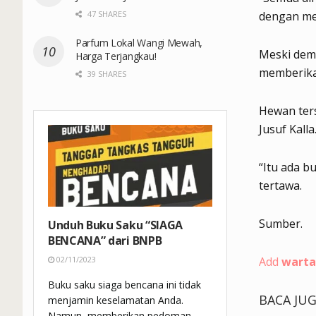
47 SHARES
dengan med
Parfum Lokal Wangi Mewah,
Meski demi
Harga Terjangkau!
memberika
39 SHARES
Hewan ters
Jusuf Kalla
“Itu ada b
tertawa.
Sumber.
Unduh Buku Saku “SIAGA
BENCANA” dari BNPB
Add
warta
02/11/2023
Buku saku siaga bencana ini tidak
BACA JU
menjamin keselamatan Anda.
Namun, memberikan pedoman