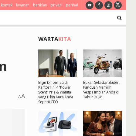
kontak
layanan
beriklan
privasi
perihal
WARTA
KITA
n
Ingin Dihormati di
Bukan Sekadar Skuter:
Kantor? Ini 4 “Power
Panduan Memilih
Scent” Pria & Wanita
Vespa Impian Anda di
A
A
yang Bikin Aura Anda
Tahun 2026
Seperti CEO