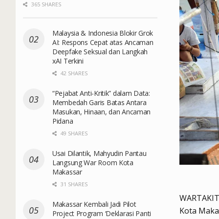
365 SHARES
Malaysia & Indonesia Blokir Grok
AI: Respons Cepat atas Ancaman
Deepfake Seksual dan Langkah
xAI Terkini
42 SHARES
“Pejabat Anti-Kritik” dalam Data:
Membedah Garis Batas Antara
Masukan, Hinaan, dan Ancaman
Pidana
49 SHARES
Usai Dilantik, Mahyudin Pantau
Langsung War Room Kota
Makassar
31 SHARES
WARTAKITA.
Makassar Kembali Jadi Pilot
Kota Maka
Project Program ‘Deklarasi Panti