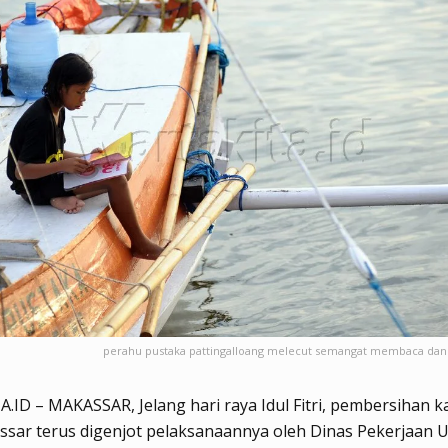
perahu pustaka pattingalloang melecut semangat membaca da
ID – MAKASSAR, Jelang hari raya Idul Fitri, pembersihan ka
ssar terus digenjot pelaksanaannya oleh Dinas Pekerjaan