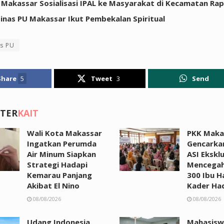
 Makassar Sosialisasi IPAL ke Masyarakat di Kecamatan Rap
Dinas PU Makassar Ikut Pembekalan Spiritual
s PU
Share
5
Tweet
3
Send
 TER
KAIT
Wali Kota Makassar
PKK Maka
Ingatkan Perumda
Gencarka
Air Minum Siapkan
ASI Eksklu
Strategi Hadapi
Mencegah
Kemarau Panjang
300 Ibu H
Akibat El Nino
Kader Had
08/08/2026
08/08/2026
Udang Indonesia
Mahasisw