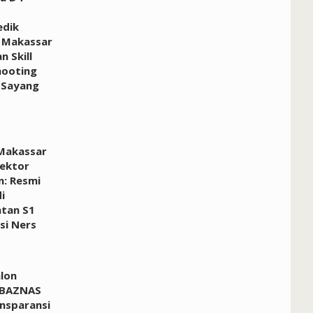
edik
 Makassar
n Skill
hooting
 Sayang
Makassar
Sektor
n: Resmi
i
tan S1
si Ners
alon
 BAZNAS
nsparansi