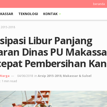
beranda
KASSAR
TEKNOLOGI
KONTAK
p 2015-2018
sipasi Libur Panjang
aran Dinas PU Makassa
cepat Pembersihan Kan
 Warga
04/06/2018
in
Arsip 2015-2018
,
Makassar & Sulsel
: 1 min read