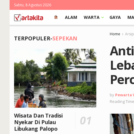
Sabtu, 8 Agustus 2026
ALAM
WARTA
GAYA
MA
Home
Arsi
TERPOPULER-
SEPEKAN
Anti
Leb
Per
by
Pewarta
Reading Time
Wisata Dan Tradisi
Nyekar Di Pulau
Libukang Palopo