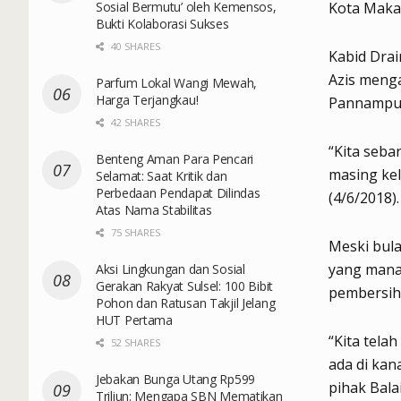
Sosial Bermutu’ oleh Kemensos,
Kota Maka
Bukti Kolaborasi Sukses
40 SHARES
Kabid Dra
Azis menga
Parfum Lokal Wangi Mewah,
Harga Terjangkau!
Pannampu, 
42 SHARES
“Kita seba
Benteng Aman Para Pencari
masing kel
Selamat: Saat Kritik dan
Perbedaan Pendapat Dilindas
(4/6/2018).
Atas Nama Stabilitas
75 SHARES
Meski bulan
yang mana
Aksi Lingkungan dan Sosial
Gerakan Rakyat Sulsel: 100 Bibit
pembersiha
Pohon dan Ratusan Takjil Jelang
HUT Pertama
“Kita tela
52 SHARES
ada di kan
Jebakan Bunga Utang Rp599
pihak Bala
Triliun: Mengapa SBN Mematikan