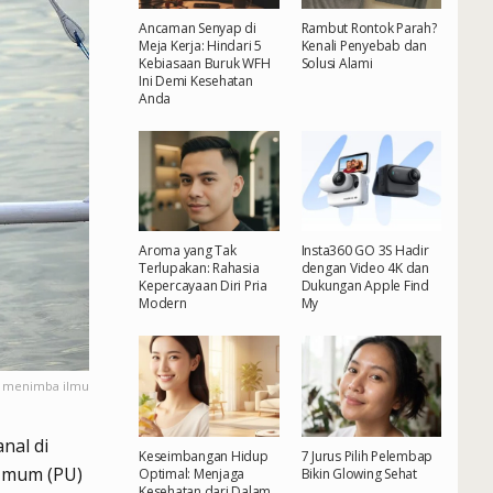
Ancaman Senyap di
Rambut Rontok Parah?
Meja Kerja: Hindari 5
Kenali Penyebab dan
Kebiasaan Buruk WFH
Solusi Alami
Ini Demi Kesehatan
Anda
Aroma yang Tak
Insta360 GO 3S Hadir
Terlupakan: Rahasia
dengan Video 4K dan
Kepercayaan Diri Pria
Dukungan Apple Find
Modern
My
n menimba ilmu
nal di
Keseimbangan Hidup
7 Jurus Pilih Pelembap
 Umum (PU)
Optimal: Menjaga
Bikin Glowing Sehat
Kesehatan dari Dalam