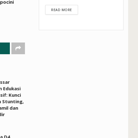
pocini
DETAILS
READ MORE
ssar
n Edukasi
sif: Kunci
 Stunting,
amil dan
ir
a D4