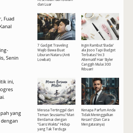
dan Luar
, Fuad
 Kanal
7 Gadget Traveling
Ingin Rambut ‘Badai’
ing-
Wajib Bawa Buat
ala Jisoo Tapi Budget
Liburan Nataru (Anti
Terbatas? Ini 3
s, Senin
Lowbat)
Alternatif Hair Styler
Canggih Mulai 300
Ribuan!
ik ini,
rogres
i.
Merasa Tertinggal dari
Kenapa Parfum Anda
ampah yang
Teman Seusiamu? Mari
Tidak Meninggalkan
Berdamai dengan
Kesan? (Dan Cara
i dengan
“Garis Waktu” Hidup
Mengatasinya)
yang Tak Terduga