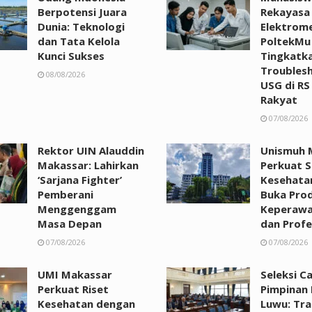
Berpotensi Juara
Rekayasa
Dunia: Teknologi
Elektrom
dan Tata Kelola
PoltekMu
Kunci Sukses
Tingkatka
Troubles
08/08/2026
USG di RS
Rakyat
07/08/2026
Rektor UIN Alauddin
Unismuh 
Makassar: Lahirkan
Perkuat 
‘Sarjana Fighter’
Kesehata
Pemberani
Buka Prod
Menggenggam
Keperawa
Masa Depan
dan Profe
07/08/2026
07/08/2026
UMI Makassar
Seleksi C
Perkuat Riset
Pimpinan
Kesehatan dengan
Luwu: Tra