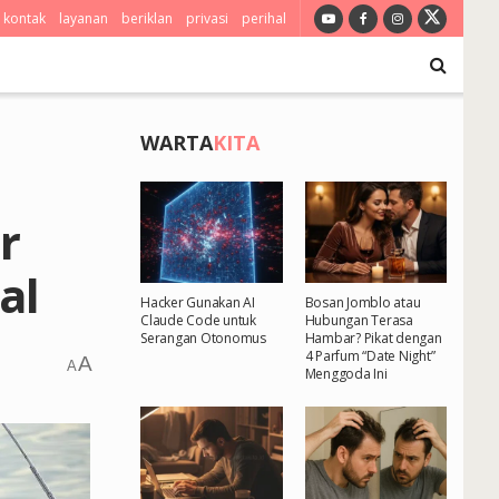
kontak
layanan
beriklan
privasi
perihal
WARTA
KITA
r
al
Hacker Gunakan AI
Bosan Jomblo atau
Claude Code untuk
Hubungan Terasa
Serangan Otonomus
Hambar? Pikat dengan
4 Parfum “Date Night”
A
A
Menggoda Ini