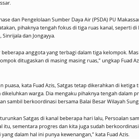
ssar.
inase dan Pengelolaan Sumber Daya Air (PSDA) PU Makassar
takan, pihaknya tengah fokus di tiga ruas kanal, seperti di
Sinrijala dan Jongayya.
r beberapa anggota yang terbagi dalam tiga kelompok. Mas
ompok ditugaskan di masing masing ruas,” ungkap Fuad Azi
 puasa, kata Fuad Azis, Satgas tetap dikerahkan di ketiga tit
 dikeluhkan warga. Dia mengaku pihaknya tengah dalam p
n sambil berkoordinasi bersama Balai Besar Wilayah Sunga
h turunkan Satgas di kanal beberapa hari lalu, Persoalan s
al itu, sementara progres dan kita juga sudah berkoordinas
i yang dalam hal ini punya kewenangan,” kata Fuad Azis.