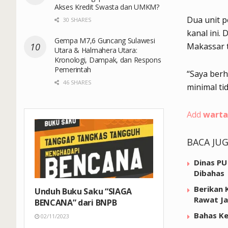
Akses Kredit Swasta dan UMKM?
Dua unit 
30 SHARES
kanal ini
Gempa M7,6 Guncang Sulawesi
Makassar t
Utara & Halmahera Utara:
Kronologi, Dampak, dan Respons
Pemerintah
“Saya berh
46 SHARES
minimal ti
Add
warta
BACA JU
Dinas PU
Dibahas
Berikan 
Unduh Buku Saku “SIAGA
Rawat Ja
BENCANA” dari BNPB
Bahas Ke
02/11/2023