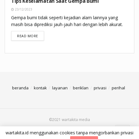
Tips Keselamatan Saat Gempa Bumi
23/12/2023
Gempa bumi tidak seperti kejadian alam lainnya yang
masih bisa diprediksi jauh-jauh hari dengan lebih akurat.
DETAILS
READ MORE
beranda
kontak
layanan
beriklan
privasi
perihal
©2021 wartakita media
wartakita.id menggunakan cookies tanpa mengorbankan privasi