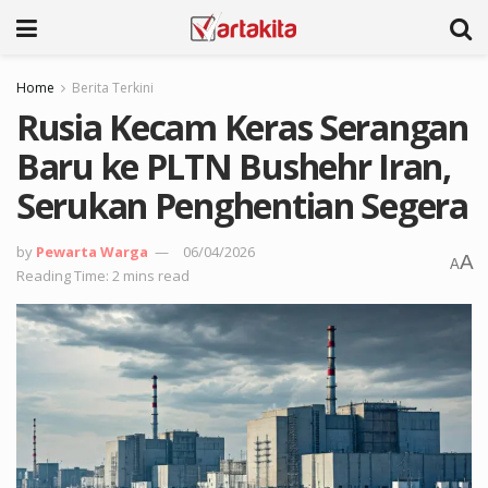
Home
Berita Terkini
Rusia Kecam Keras Serangan
Baru ke PLTN Bushehr Iran,
Serukan Penghentian Segera
by
Pewarta Warga
06/04/2026
A
A
Reading Time: 2 mins read