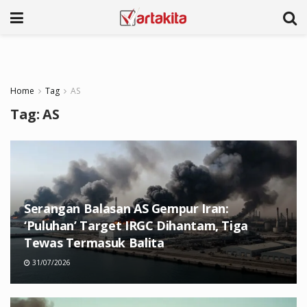
Home
Tag
AS
Tag:
AS
Serangan Balasan AS Gempur Iran:
‘Puluhan’ Target IRGC Dihantam, Tiga
Tewas Termasuk Balita
31/07/2026