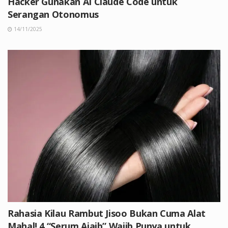
Hacker Gunakan AI Claude Code untuk
Serangan Otonomus
14/11/2025
Rahasia Kilau Rambut Jisoo Bukan Cuma Alat
Mahal! 4 “Serum Ajaib” Wajib Punya untuk