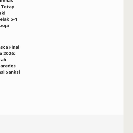
Timnas
 Tetap
ski
elak 5-1
boja
sca Final
a 2026:
rah
Paredes
si Sanksi