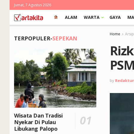
Jumat, 7 Agustus 2026
ALAM
WARTA
GAYA
MA
Home
Arsi
TERPOPULER-
SEPEKAN
Riz
PSM
by
Redaktur
Wisata Dan Tradisi
Nyekar Di Pulau
Libukang Palopo