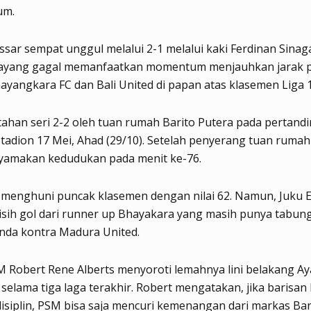
um.
ar sempat unggul melalui 2-1 melalui kaki Ferdinan Sinaga
 sayang gagal memanfaatkan momentum menjauhkan jarak p
ayangkara FC dan Bali United di papan atas klasemen Liga 1
itahan seri 2-2 oleh tuan rumah Barito Putera pada pertand
 Stadion 17 Mei, Ahad (29/10). Setelah penyerang tuan rumah
amakan kedudukan pada menit ke-76.
 menghuni puncak klasemen dengan nilai 62. Namun, Juku E
isih gol dari runner up Bhayakara yang masih punya tabun
nda kontra Madura United.
M Robert Rene Alberts menyoroti lemahnya lini belakang A
 selama tiga laga terakhir. Robert mengatakan, jika barisan l
isiplin, PSM bisa saja mencuri kemenangan dari markas Bar