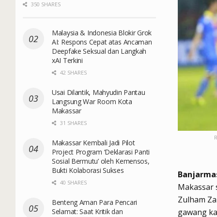
350 SHARES
Malaysia & Indonesia Blokir Grok
AI: Respons Cepat atas Ancaman
Deepfake Seksual dan Langkah
xAI Terkini
42 SHARES
Usai Dilantik, Mahyudin Pantau
Langsung War Room Kota
Makassar
31 SHARES
R
Makassar Kembali Jadi Pilot
Project Program ‘Deklarasi Panti
Sosial Bermutu’ oleh Kemensos,
Bukti Kolaborasi Sukses
Banjarma
40 SHARES
Makassar s
Zulham Za
Benteng Aman Para Pencari
Selamat: Saat Kritik dan
gawang ka