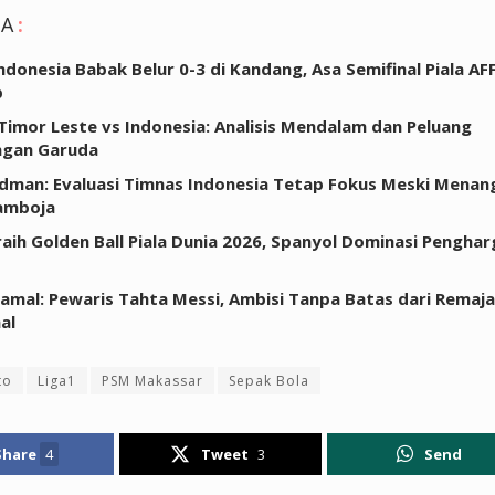
GA
:
ndonesia Babak Belur 0-3 di Kandang, Asa Semifinal Piala AF
p
 Timor Leste vs Indonesia: Analisis Mendalam dan Peluang
gan Garuda
dman: Evaluasi Timnas Indonesia Tetap Fokus Meski Menang
amboja
raih Golden Ball Piala Dunia 2026, Spanyol Dominasi Pengha
amal: Pewaris Tahta Messi, Ambisi Tanpa Batas dari Remaja
al
to
Liga1
PSM Makassar
Sepak Bola
Share
4
Tweet
3
Send