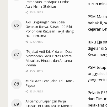
Perbedaan Pendapat Dilindas
turun min
Atas Nama Stabilitas
75 SHARES
PSM Makass
Aksi Lingkungan dan Sosial
babak II,
Gerakan Rakyat Sulsel: 100 Bibit
kejaran Bh
Pohon dan Ratusan Takjil Jelang
HUT Pertama
Juku Eja d
52 SHARES
digelar di
“Pejabat Anti-Kritik” dalam Data:
Kwan meny
Membedah Garis Batas Antara
Masukan, Hinaan, dan Ancaman
Pidana
PSM tetap
45 SHARES
unggul sel
yang tertu
#CekFakta Foto Jalan Tol Trans-
Papua
33 SHARES
Pelatih PS
dari Timur
AI Gempur Lapangan Kerja,
belakang d
Jurusan Ini Justru Makin Moncer