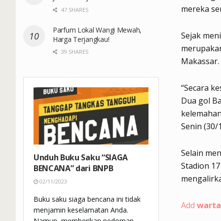
mereka se
47 SHARES
Parfum Lokal Wangi Mewah,
Sejak meni
Harga Terjangkau!
merupakan
39 SHARES
Makassar.
“Secara ke
Dua gol Ba
kelemahan 
Senin (30/1
Selain men
Unduh Buku Saku “SIAGA
Stadion 17
BENCANA” dari BNPB
mengalirka
02/11/2023
Buku saku siaga bencana ini tidak
Add
warta
menjamin keselamatan Anda.
Namun, memberikan pedoman