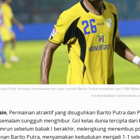
iszki Pora berhasil membawa tim tuan rumah Barito Putra menahan seri PSM Maka
memanfaatkan kelemahan pe
sin
, Permainan atraktif yang disuguhkan Barito Putra dan
emalam sungguh menghibur. Gol kelas dunia tercipta dari 
mrun sebelum babak I berakhir, melengkung menembus po
nan Barito Putra, menyamakan kedudukan menjadi 1-1 se