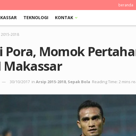
beranda
KASSAR
TEKNOLOGI
KONTAK
p 2015-2018
ki Pora, Momok Pertah
 Makassar
30/10/2017
in
Arsip 2015-2018
,
Sepak Bola
Reading Time: 2 mins r