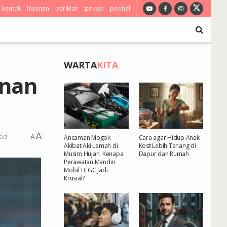
kontak
layanan
beriklan
privasi
perihal
WARTA
KITA
anan
A
ead
A
Ancaman Mogok
Cara agar Hidup Anak
Akibat Aki Lemah di
Kost Lebih Tenang di
Musim Hujan: Kenapa
Dapur dan Rumah
Perawatan Mandiri
Mobil LCGC Jadi
Krusial?