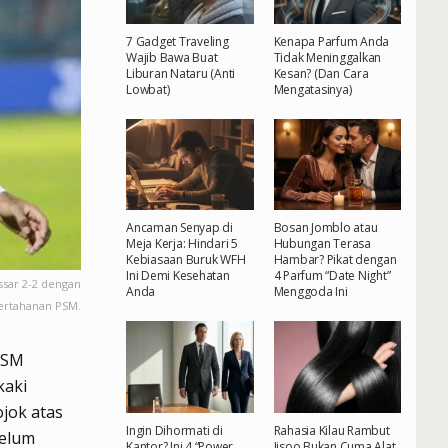
7 Gadget Traveling
Kenapa Parfum Anda
Wajib Bawa Buat
Tidak Meninggalkan
Liburan Nataru (Anti
Kesan? (Dan Cara
Lowbat)
Mengatasinya)
Ancaman Senyap di
Bosan Jomblo atau
Meja Kerja: Hindari 5
Hubungan Terasa
Kebiasaan Buruk WFH
Hambar? Pikat dengan
Ini Demi Kesehatan
4 Parfum “Date Night”
ssar 2-2 dengan
Anda
Menggoda Ini
rtahanan PSM.
 PSM
kaki
jok atas
Ingin Dihormati di
Rahasia Kilau Rambut
belum
Kantor? Ini 4 “Power
Jisoo Bukan Cuma Alat