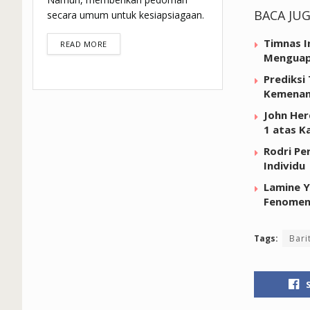
BACA JU
secara umum untuk kesiapsiagaan.
Timnas I
DETAILS
READ MORE
Mengua
Prediksi
Kemenan
John Her
1 atas K
Rodri Pe
Individu
Lamine Y
Fenomen
Tags:
Bari