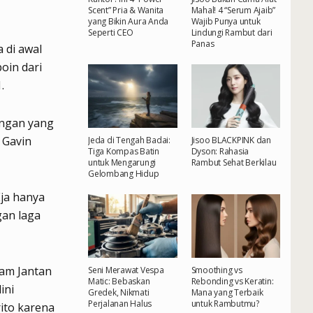
Scent” Pria & Wanita
Mahal! 4 “Serum Ajaib”
yang Bikin Aura Anda
Wajib Punya untuk
Seperti CEO
Lindungi Rambut dari
Panas
 di awal
oin dari
.
ingan yang
 Gavin
Jeda di Tengah Badai:
Jisoo BLACKPINK dan
Tiga Kompas Batin
Dyson: Rahasia
untuk Mengarungi
Rambut Sehat Berkilau
Gelombang Hidup
ja hanya
gan laga
yam Jantan
Seni Merawat Vespa
Smoothing vs
Matic: Bebaskan
Rebonding vs Keratin:
ini
Gredek, Nikmati
Mana yang Terbaik
Perjalanan Halus
untuk Rambutmu?
ito karena