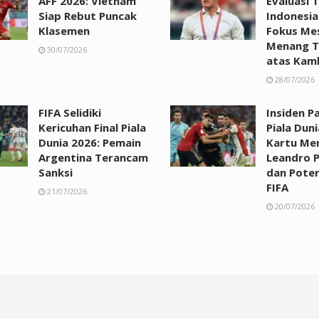
AFF 2026: Vietnam
Evaluasi 
Siap Rebut Puncak
Indonesia
Klasemen
Fokus Me
Menang T
30/07/2026
atas Kam
28/07/2026
FIFA Selidiki
Insiden Pa
Kericuhan Final Piala
Piala Duni
Dunia 2026: Pemain
Kartu Me
Argentina Terancam
Leandro 
Sanksi
dan Poten
FIFA
21/07/2026
20/07/2026