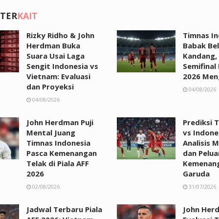
 TER
KAIT
Rizky Ridho & John
Timnas In
Herdman Buka
Babak Bel
Suara Usai Laga
Kandang,
Sengit Indonesia vs
Semifinal 
Vietnam: Evaluasi
2026 Men
dan Proyeksi
04/08/2026
04/08/2026
John Herdman Puji
Prediksi 
Mental Juang
vs Indone
Timnas Indonesia
Analisis 
Pasca Kemenangan
dan Pelu
Telak di Piala AFF
Kemenan
2026
Garuda
02/08/2026
31/07/2026
Jadwal Terbaru Piala
John Her