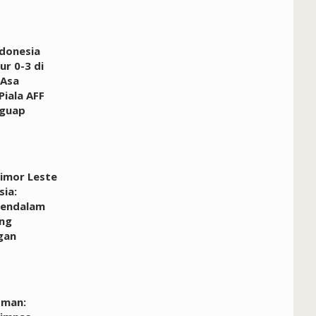
donesia
ur 0-3 di
 Asa
Piala AFF
guap
Timor Leste
sia:
Mendalam
ang
gan
dman: