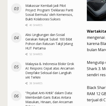
Makassar Kembali Jadi Pilot
Project Program ‘Deklarasi Panti
Sosial Bermutu’ oleh Kemensos,
Bukti Kolaborasi Sukses
40 SHARES
Wartakita
Aksi Lingkungan dan Sosial
mengenai p
Gerakan Rakyat Sulsel: 100 Bibit
karena Bla
Pohon dan Ratusan Takjil Jelang
HUT Pertama
bulan Mare
52 SHARES
Mengutip
Malaysia & Indonesia Blokir Grok
AI: Respons Cepat atas Ancaman
Shark 3. M
Deepfake Seksual dan Langkah
sendiri res
xAI Terkini
38 SHARES
Black Shar
“Pejabat Anti-Kritik” dalam Data:
RAM 12 GB 
Membedah Garis Batas Antara
terjual di 
Masukan, Hinaan, dan Ancaman