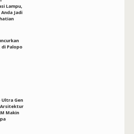
asi Lampu,
 Anda Jadi
hatian
uncurkan
 di Palopo
e Ultra Gen
 Arsitektur
RM Makin
apa