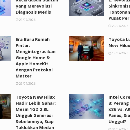
yang Merevolusi
Sinkronis
Diagnosis Medis
Tontonan
Pusat Per
29/07/2026
29/07/2026
Era Baru Rumah
Toyota L
Pintar:
New Hilux
Mengintegrasikan
19/07/2026
Google Home &
Apple HomeKit
dengan Protokol
Matter
29/07/2026
Toyota New Hilux
Intel Cor
Hadir Lebih Gahar:
3: Perang
Mesin 1GD 2.8L
x86 vs. A
Ungguli Generasi
Panas, Si
Sebelumnya, Siap
Unggul?
Taklukkan Medan
01/07/2026