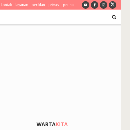
kontak
layanan
beriklan
privasi
perihal
WARTA
KITA