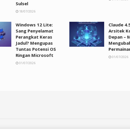
Sulsel
18/07/2026
Windows 12 Lite:
Claude 4.
Sang Penyelamat
Arsitek 
Perangkat Keras
Depan – 
Jadul? Mengupas
Menguba
Tuntas Potensi OS
Permaina
Ringan Microsoft
01/07/2026
01/07/2026