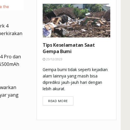
rk 4
perkirakan
Tips Keselamatan Saat
Gempa Bumi
 4 Pro dan
23/12/2023
 4.500mAh
Gempa bumi tidak seperti kejadian
alam lainnya yang masih bisa
diprediksi jauh-jauh hari dengan
nawarkan
lebih akurat.
yar yang
DETAILS
READ MORE