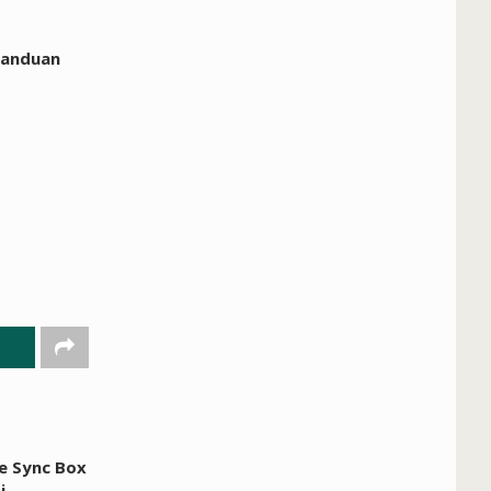
ecanduan
ue Sync Box
i