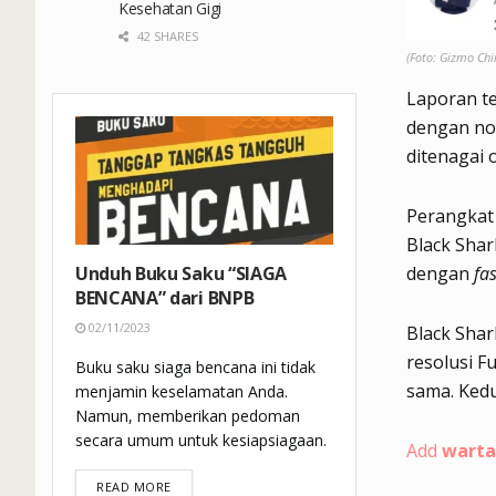
Kesehatan Gigi
42 SHARES
(Foto: Gizmo Chi
Laporan t
dengan no
ditenagai
Perangkat 
Black Shar
dengan
fa
Unduh Buku Saku “SIAGA
BENCANA” dari BNPB
02/11/2023
Black Shar
resolusi 
Buku saku siaga bencana ini tidak
sama. Kedu
menjamin keselamatan Anda.
Namun, memberikan pedoman
secara umum untuk kesiapsiagaan.
Add
warta
DETAILS
READ MORE