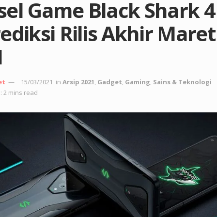
sel Game Black Shark 4
ediksi Rilis Akhir Maret
1
et
15/03/2021
in
Arsip 2021
,
Gadget
,
Gaming
,
Sains & Teknologi
: 2 mins read