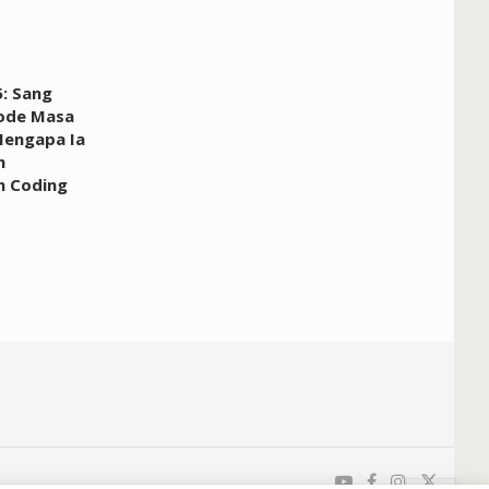
5: Sang
Kode Masa
Mengapa Ia
h
n Coding