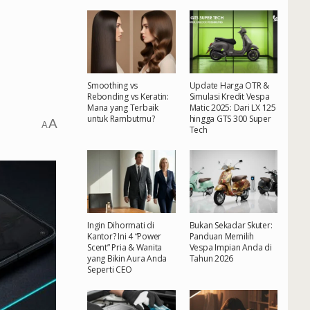
Smoothing vs
Update Harga OTR &
Rebonding vs Keratin:
Simulasi Kredit Vespa
Mana yang Terbaik
Matic 2025: Dari LX 125
untuk Rambutmu?
hingga GTS 300 Super
A
A
Tech
Ingin Dihormati di
Bukan Sekadar Skuter:
Kantor? Ini 4 “Power
Panduan Memilih
Scent” Pria & Wanita
Vespa Impian Anda di
yang Bikin Aura Anda
Tahun 2026
Seperti CEO