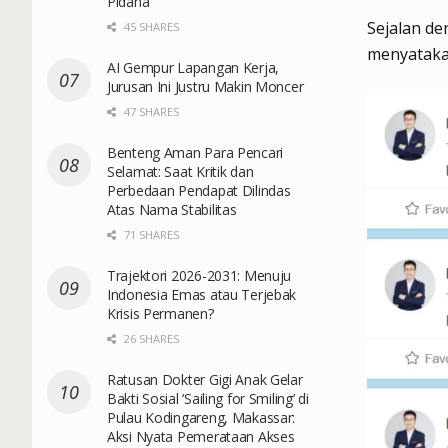
Pidana
Sejalan de
45 SHARES
menyatakan
AI Gempur Lapangan Kerja,
Jurusan Ini Justru Makin Moncer
47 SHARES
Benteng Aman Para Pencari
Selamat: Saat Kritik dan
Perbedaan Pendapat Dilindas
Atas Nama Stabilitas
71 SHARES
Trajektori 2026-2031: Menuju
Indonesia Emas atau Terjebak
Krisis Permanen?
26 SHARES
Ratusan Dokter Gigi Anak Gelar
Bakti Sosial ‘Sailing for Smiling’ di
Pulau Kodingareng, Makassar:
Aksi Nyata Pemerataan Akses