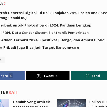
GA
:
rah Generasi Digital: Di Balik Lonjakan 28% Pasien Anak K
ang Penuhi RSJ
erbaik untuk Photoshop di 2024: Panduan Lengkap
 PDN, Data Center Sistem Elektronik Pemerintah
 Advan Terbaru 2024: Spesifikasi, Harga, dan Ambisi Global
 Pribadi Juga Bisa Jadi Target Ransomware
ai
Share
6
Tweet
4
Send
 TER
KAIT
Gemini: Sang Arsitek
Philips H
Kecerdasan Buatan
2: Revolus