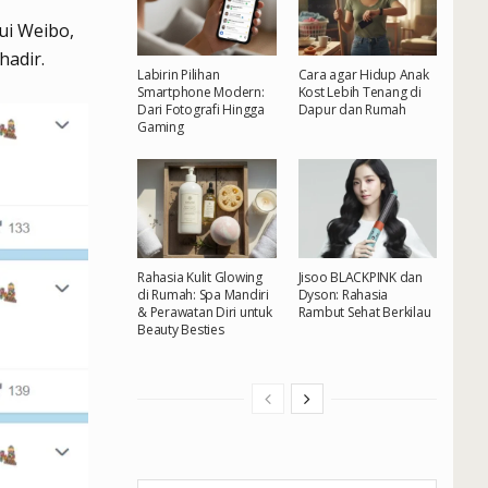
ui Weibo,
hadir.
Labirin Pilihan
Cara agar Hidup Anak
Smartphone Modern:
Kost Lebih Tenang di
Dari Fotografi Hingga
Dapur dan Rumah
Gaming
Rahasia Kulit Glowing
Jisoo BLACKPINK dan
di Rumah: Spa Mandiri
Dyson: Rahasia
& Perawatan Diri untuk
Rambut Sehat Berkilau
Beauty Besties