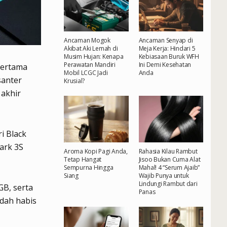
Ancaman Mogok
Ancaman Senyap di
Akibat Aki Lemah di
Meja Kerja: Hindari 5
Musim Hujan: Kenapa
Kebiasaan Buruk WFH
Perawatan Mandiri
Ini Demi Kesehatan
pertama
Mobil LCGC Jadi
Anda
santer
Krusial?
 akhir
i Black
ark 3S
Aroma Kopi Pagi Anda,
Rahasia Kilau Rambut
Tetap Hangat
Jisoo Bukan Cuma Alat
Sempurna Hingga
Mahal! 4 “Serum Ajaib”
Siang
Wajib Punya untuk
Lindungi Rambut dari
GB, serta
Panas
dah habis