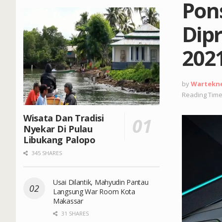
Pon
Dipr
202
by
Wartekn
Reading Time
Wisata Dan Tradisi
Nyekar Di Pulau
Libukang Palopo
345 SHARES
Usai Dilantik, Mahyudin Pantau
Langsung War Room Kota
Makassar
31 SHARES