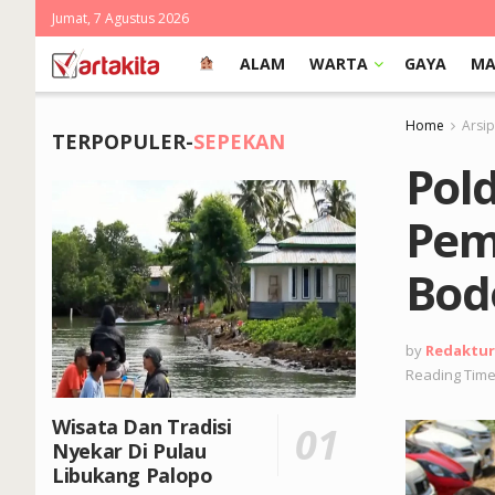
Jumat, 7 Agustus 2026
ALAM
WARTA
GAYA
MA
Home
Arsi
TERPOPULER-
SEPEKAN
Pold
Pem
Bod
by
Redaktur
Reading Time
Wisata Dan Tradisi
Nyekar Di Pulau
Libukang Palopo