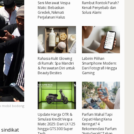
Seni Merawat Vespa
Rambut Rontok Parah?
Matic: Bebaskan
Kenali Penyebab dan
Gredek, Nikmati
Solusi Alami
Perjalanan Halus
Rahasia Kulit Glowing
Labirin Pilihan
di Rumah: Spa Mandiri
Smartphone Modern:
& Perawatan Diri untuk
Dari Fotografi Hingga
Beauty Besties
Gaming
kb mobil bodong
Update Harga OTR &
Parfum Mahal Tapi
Simulasi Kredit Vespa
Cepat Hilang Kena
Matic 2025: Dari LX 125
Keringat? 4
hingga GTS 300 Super
Rekomendasi Parfum
sindikat
Tech
“Anti-Gerah” Tahan