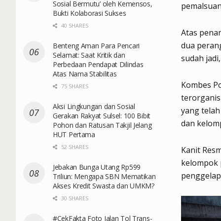
Sosial Bermutu’ oleh Kemensos,
pemalsuan 
Bukti Kolaborasi Sukses
40 SHARES
Atas penan
dua peran
Benteng Aman Para Pencari
Selamat: Saat Kritik dan
sudah jadi
Perbedaan Pendapat Dilindas
Atas Nama Stabilitas
Kombes Po
75 SHARES
terorganis
Aksi Lingkungan dan Sosial
yang telah
Gerakan Rakyat Sulsel: 100 Bibit
dan kelom
Pohon dan Ratusan Takjil Jelang
HUT Pertama
52 SHARES
Kanit Res
kelompok 
Jebakan Bunga Utang Rp599
penggelap
Triliun: Mengapa SBN Mematikan
Akses Kredit Swasta dan UMKM?
30 SHARES
#CekFakta Foto Jalan Tol Trans-