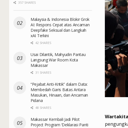
357 SHARES
Malaysia & Indonesia Blokir Grok
AI: Respons Cepat atas Ancaman
Deepfake Seksual dan Langkah
xAI Terkini
42 SHARES
Usai Dilantik, Mahyudin Pantau
Langsung War Room Kota
Makassar
31 SHARES
“Pejabat Anti-Kritik” dalam Data:
Membedah Garis Batas Antara
Masukan, Hinaan, dan Ancaman
Pidana
48 SHARES
Wartakit
Makassar Kembali Jadi Pilot
pengungkap
Project Program ‘Deklarasi Panti