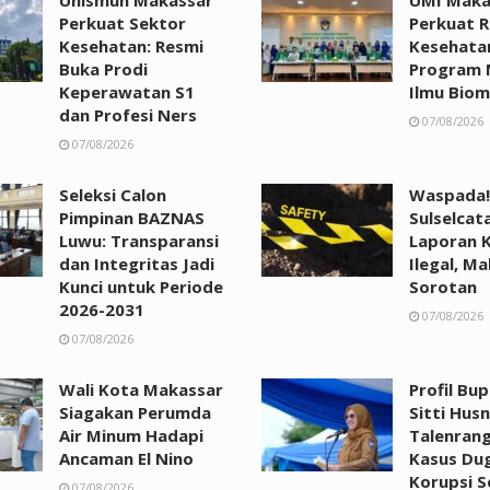
Perkuat Sektor
Perkuat R
Kesehatan: Resmi
Kesehata
Buka Prodi
Program 
Keperawatan S1
Ilmu Biom
dan Profesi Ners
07/08/2026
07/08/2026
Seleksi Calon
Waspada!
Pimpinan BAZNAS
Sulselcat
Luwu: Transparansi
Laporan 
dan Integritas Jadi
Ilegal, Ma
Kunci untuk Periode
Sorotan
2026-2031
07/08/2026
07/08/2026
Wali Kota Makassar
Profil Bu
Siagakan Perumda
Sitti Husn
Air Minum Hadapi
Talenrang
Ancaman El Nino
Kasus Du
Korupsi 
07/08/2026