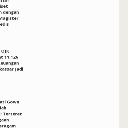
iset
n dengan
Magister
edis
 OJK
at 11.126
Keuangan
kassar Jadi
pati Gowa
iah
: Terseret
gaan
Seragam