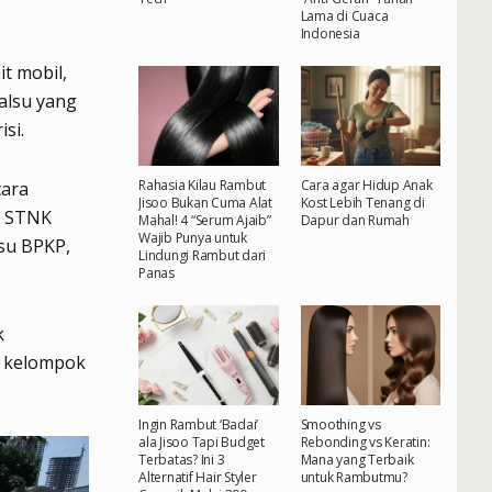
Lama di Cuaca
Indonesia
t mobil,
alsu yang
si.
Rahasia Kilau Rambut
Cara agar Hidup Anak
cara
Jisoo Bukan Cuma Alat
Kost Lebih Tenang di
u STNK
Mahal! 4 “Serum Ajaib”
Dapur dan Rumah
Wajib Punya untuk
lsu BPKP,
Lindungi Rambut dari
Panas
k
k kelompok
Ingin Rambut ‘Badai’
Smoothing vs
ala Jisoo Tapi Budget
Rebonding vs Keratin:
Terbatas? Ini 3
Mana yang Terbaik
Alternatif Hair Styler
untuk Rambutmu?