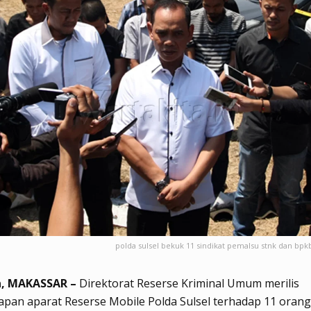
polda sulsel bekuk 11 sindikat pemalsu stnk dan bp
a, MAKASSAR –
Direktorat Reserse Kriminal Umum merilis
an aparat Reserse Mobile Polda Sulsel terhadap 11 orang 