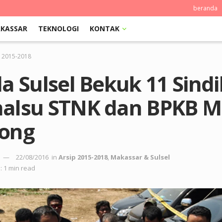
beranda
KASSAR
TEKNOLOGI
KONTAK
p 2015-2018
a Sulsel Bekuk 11 Sindi
alsu STNK dan BPKB M
ong
22/08/2016
in
Arsip 2015-2018
,
Makassar & Sulsel
: 1 min read