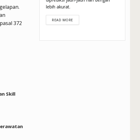
gelapan.
lebih akurat.
man
DETAILS
READ MORE
pasal 372
 Skill
perawatan