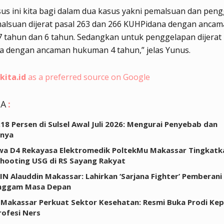
us ini kita bagi dalam dua kasus yakni pemalsuan dan peng
alsuan dijerat pasal 263 dan 266 KUHPidana dengan anca
tahun dan 6 tahun. Sedangkan untuk penggelapan dijerat 
a dengan ancaman hukuman 4 tahun,” jelas Yunus.
kita.id
as a preferred source on Google
GA
:
0,18 Persen di Sulsel Awal Juli 2026: Mengurai Penyebab dan
inya
a D4 Rekayasa Elektromedik PoltekMu Makassar Tingkatkan
hooting USG di RS Sayang Rakyat
IN Alauddin Makassar: Lahirkan ‘Sarjana Fighter’ Pemberani
ggam Masa Depan
Makassar Perkuat Sektor Kesehatan: Resmi Buka Prodi Ke
rofesi Ners