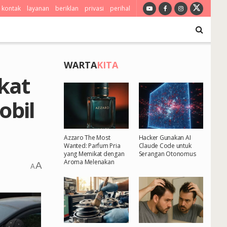
kontak
layanan
beriklan
privasi
perihal
WARTA
KITA
kat
obil
Azzaro The Most
Hacker Gunakan AI
Wanted: Parfum Pria
Claude Code untuk
yang Memikat dengan
Serangan Otonomus
Aroma Melenakan
A
A