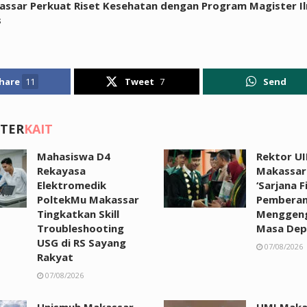
ssar Perkuat Riset Kesehatan dengan Program Magister I
s
hare
11
Tweet
7
Send
 TER
KAIT
Mahasiswa D4
Rektor UI
Rekayasa
Makassar:
Elektromedik
‘Sarjana F
PoltekMu Makassar
Pemberan
Tingkatkan Skill
Menggen
Troubleshooting
Masa Dep
USG di RS Sayang
07/08/2026
Rakyat
07/08/2026
Unismuh Makassar
UMI Maka