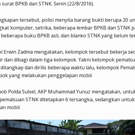
surat BPKB dan STNK. Senin (22/8/2016).
gkapan tersebut, polisi menyita barang bukti berupa 20 uni
gkat komputer, setrika, beberapa lembar BPKB dan STNK p
, beberapa buku BPKB asli, dan blanko STNK yang belum teri
l Erwin Zadma mengatakan, kelompok tersebut bekerja se
ir dan dibagi dalam tiga kelompok. Yakni kelompok pemals
 ditangkap dan dirilis beberapa waktu lalu, kelompok Pema
pok yang melakukan penggelapan mobil.
mob Polda Sulsel, AKP Muhammad Yunuz mengatakan, untu
pemalsuan STNK ditetapkan 6 tersangka, sedangkan untu
an mobil.