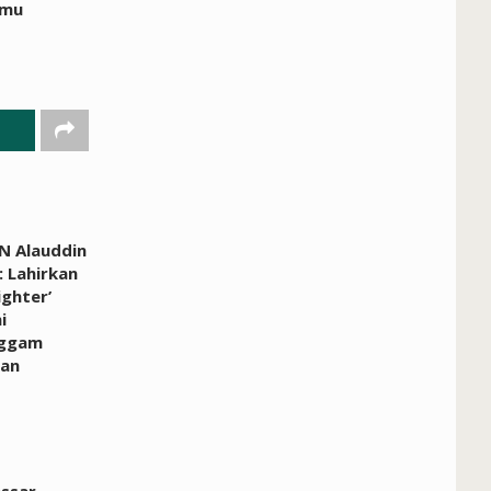
lmu
N Alauddin
 Lahirkan
ighter’
i
ggam
an
ssar