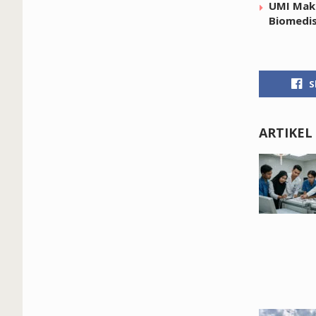
UMI Maka
Biomedi
S
ARTIKEL