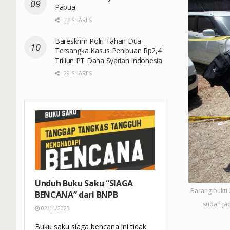
Papua
33 SHARES
Bareskrim Polri Tahan Dua
Tersangka Kasus Penipuan Rp2,4
Triliun PT Dana Syariah Indonesia
29 SHARES
Unduh Buku Saku “SIAGA
Barang bukti
BENCANA” dari BNPB
sudah ja
02/11/2023
Buku saku siaga bencana ini tidak