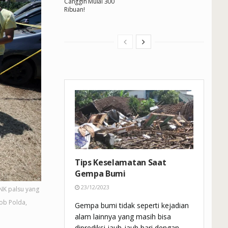
Canggih Mulai 300
Ribuan!
Tips Keselamatan Saat
Gempa Bumi
23/12/2023
NK palsu yang
ob Polda,
Gempa bumi tidak seperti kejadian
alam lainnya yang masih bisa
diprediksi jauh-jauh hari dengan