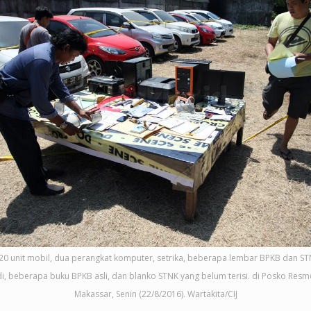
 20 unit mobil, dua perangkat komputer, setrika, beberapa lembar BPKB dan ST
di, beberapa buku BPKB asli, dan blanko STNK yang belum terisi. di Posko Resm
Makassar, Senin (22/8/2016). Wartakita/CIJ