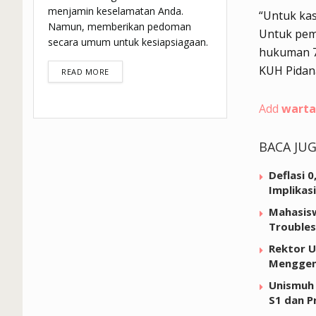
menjamin keselamatan Anda.
“Untuk kas
Namun, memberikan pedoman
Untuk pem
secara umum untuk kesiapsiagaan.
hukuman 7 
KUH Pidan
DETAILS
READ MORE
Add
warta
BACA JU
Deflasi 
Implikas
Mahasisw
Troubles
Rektor U
Menggen
Unismuh 
S1 dan P