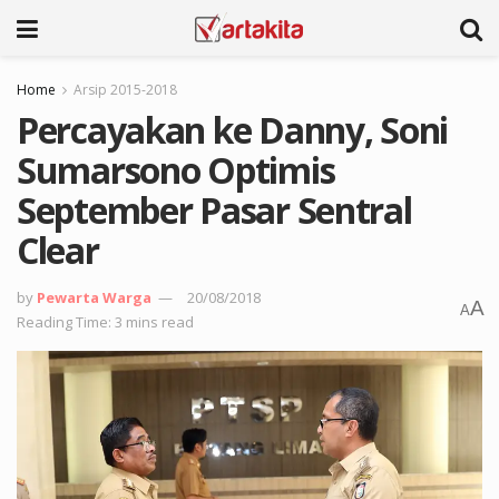
Home
Arsip 2015-2018
Percayakan ke Danny, Soni
Sumarsono Optimis
September Pasar Sentral
Clear
by
Pewarta Warga
20/08/2018
A
A
Reading Time: 3 mins read