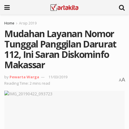
Home
Arsip 2019
Mudahan Layanan Nomor
Tunggal Panggilan Darurat
112, Ini Saran Diskominfo
Makassar
by
Pewarta Warga
11/03/2019
A
A
Reading Time: 2 mins read