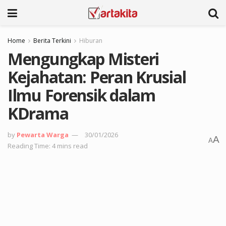
Home
Berita Terkini
Hiburan
Mengungkap Misteri
Kejahatan: Peran Krusial
Ilmu Forensik dalam
KDrama
by
Pewarta Warga
30/01/2026
A
A
Reading Time: 4 mins read