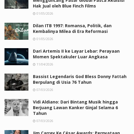
Mengguncang Pasar Global Pasca Akuisisi
Hak Jual oleh Blue Finch Films
01/05/2026
Dilan ITB 1997: Romansa, Politik, dan
Kembalinya Milea di Era Reformasi
01/05/2026
Dari Artemis II ke Layar Lebar: Perayaan
Momen Spektakuler Luar Angkasa
11/04/2026
Bassist Legendaris God Bless Donny Fattah
Berpulang di Usia 76 Tahun
07/03/2026
Vidi Aldiano: Dari Bintang Musik hingga
Berjuang Lawan Kanker Ginjal Selama 6
Tahun
07/03/2026
Jim Carrey Ke César Awards: Pernyataan