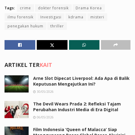
Tags:
crime
dokter forensik
Drama Korea
ilmu forensik
Investigasi
kdrama
misteri
penegakan hukum
thriller
ARTIKEL TER
KAIT
Arne Slot Dipecat Liverpool: Ada Apa di Balik
Keputusan Mengejutkan Ini?
30/05/2026
The Devil Wears Prada 2: Refleksi Tajam
Perubahan Industri Media di Era Digital
06/05/2026
Film Indonesia ‘Queen of Malacca’ Siap