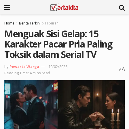
Home
Berita Terkini
Hiburan
Menguak Sisi Gelap: 15
Karakter Pacar Pria Paling
Toksik dalam Serial TV
by
Pewarta Warga
10/02/2026
A
A
Reading Time: 4 mins read