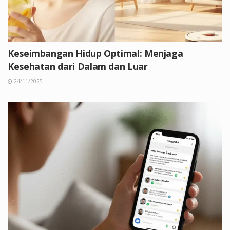
Keseimbangan Hidup Optimal: Menjaga
Kesehatan dari Dalam dan Luar
24/11/2025