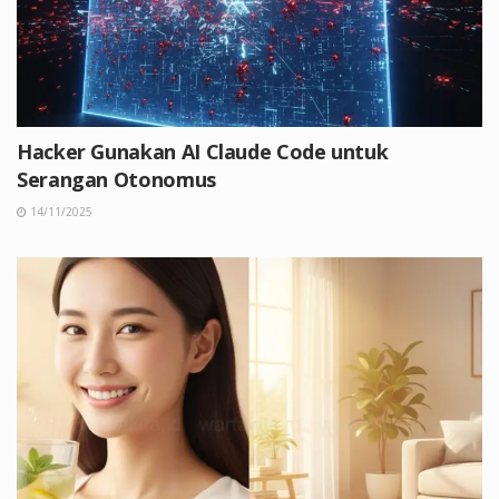
Hacker Gunakan AI Claude Code untuk
Serangan Otonomus
14/11/2025