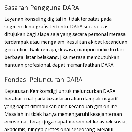
Sasaran Pengguna DARA
Layanan konseling digital ini tidak terbatas pada
segmen demografis tertentu. DARA secara luas
ditujukan bagi siapa saja yang secara personal merasa
terdampak atau mengalami kesulitan akibat kecanduan
gim online. Baik remaja, dewasa, maupun individu dari
berbagai latar belakang, jika merasa membutuhkan
bantuan profesional, dapat memanfaatkan DARA.
Fondasi Peluncuran DARA
Keputusan Kemkomdigi untuk meluncurkan DARA
berakar kuat pada kesadaran akan dampak negatif
yang dapat ditimbulkan oleh kecanduan gim online.
Masalah ini tidak hanya memengaruhi kesejahteraan
emosional, tetapi juga dapat merembet ke aspek sosial,
akademis, hingga profesional seseorang. Melalui