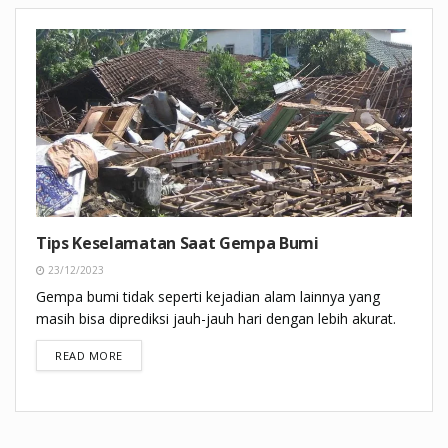
Tips Keselamatan Saat Gempa Bumi
23/12/2023
Gempa bumi tidak seperti kejadian alam lainnya yang
masih bisa diprediksi jauh-jauh hari dengan lebih akurat.
DETAILS
READ MORE