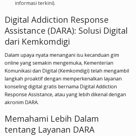
informasi terkini).
Digital Addiction Response
Assistance (DARA): Solusi Digital
dari Kemkomdigi
Dalam upaya nyata menangani isu kecanduan gim
online yang semakin mengemuka, Kementerian
Komunikasi dan Digital (Kemkomdigi) telah mengambil
langkah proaktif dengan memperkenalkan layanan
konseling digital gratis bernama Digital Addiction
Response Assistance, atau yang lebih dikenal dengan
akronim DARA.
Memahami Lebih Dalam
tentang Layanan DARA