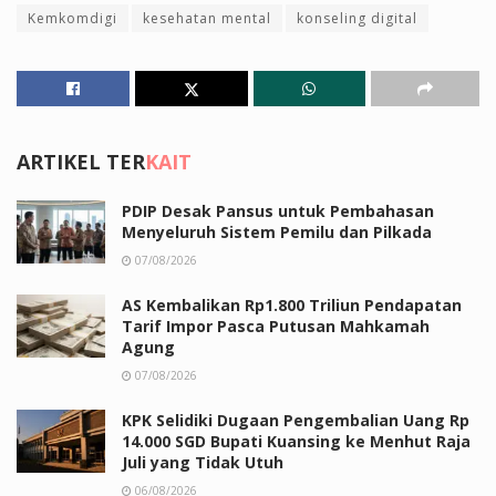
Kemkomdigi
kesehatan mental
konseling digital
ARTIKEL TER
KAIT
PDIP Desak Pansus untuk Pembahasan
Menyeluruh Sistem Pemilu dan Pilkada
07/08/2026
AS Kembalikan Rp1.800 Triliun Pendapatan
Tarif Impor Pasca Putusan Mahkamah
Agung
07/08/2026
KPK Selidiki Dugaan Pengembalian Uang Rp
14.000 SGD Bupati Kuansing ke Menhut Raja
Juli yang Tidak Utuh
06/08/2026