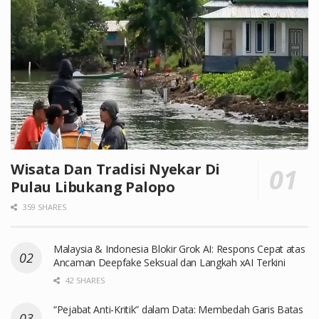
Wisata Dan Tradisi Nyekar Di
Pulau Libukang Palopo
359 SHARES
Malaysia & Indonesia Blokir Grok AI: Respons Cepat atas
Ancaman Deepfake Seksual dan Langkah xAI Terkini
42 SHARES
“Pejabat Anti-Kritik” dalam Data: Membedah Garis Batas