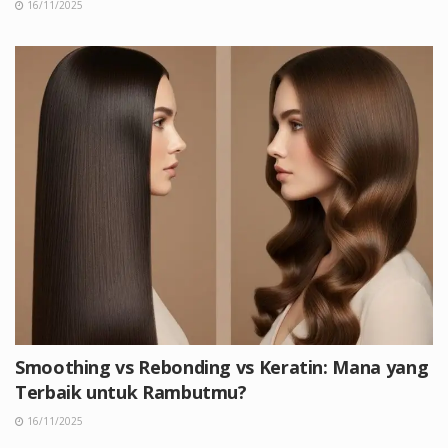
16/11/2025
Smoothing vs Rebonding vs Keratin: Mana yang
Terbaik untuk Rambutmu?
16/11/2025