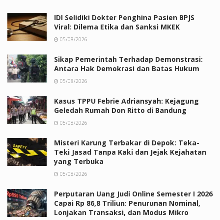
IDI Selidiki Dokter Penghina Pasien BPJS
Viral: Dilema Etika dan Sanksi MKEK
05/08/2026
Sikap Pemerintah Terhadap Demonstrasi:
Antara Hak Demokrasi dan Batas Hukum
05/08/2026
Kasus TPPU Febrie Adriansyah: Kejagung
Geledah Rumah Don Ritto di Bandung
05/08/2026
Misteri Karung Terbakar di Depok: Teka-
Teki Jasad Tanpa Kaki dan Jejak Kejahatan
yang Terbuka
05/08/2026
Perputaran Uang Judi Online Semester I 2026
Capai Rp 86,8 Triliun: Penurunan Nominal,
Lonjakan Transaksi, dan Modus Mikro