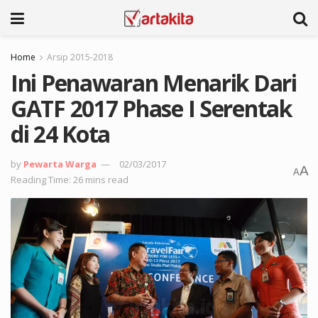
Home
Arsip 2015-2018
Ini Penawaran Menarik Dari
GATF 2017 Phase I Serentak
di 24 Kota
by
Pewarta Warga
02/03/2017
A
A
Reading Time: 26 mins read