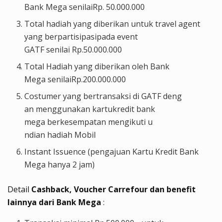
Bank Mega
senilai
Rp
. 50.000.000
Total
hadiah
yang
diberikan
untuk
travel agent
yang
berpartisipasi
pada
event
GATF
senilai
Rp.50.000.000
Total
Hadiah
yang
diberikan
oleh
Bank
Mega
senilai
Rp.200.000.000
Costumer yang
bertransaksi
di
GATF
deng
an
menggunakan
kartu
kredit
ban
k
mega
berkesempatan
mengikuti
u
ndian
hadiah
Mobil
Instant
Issuence
(
pengajuan
Kartu
Kredit
Bank
Mega
hanya
2 jam)
Detail
Cashback, Voucher Carrefour dan benefit
lainnya
dari Bank Mega
: