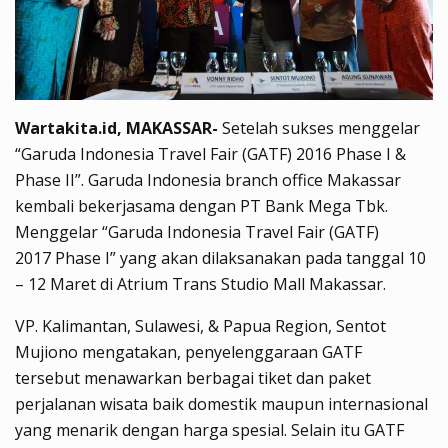
Wartakita.id, MAKASSAR-
Setela
h sukses menggelar
“Garuda Indonesia Travel Fair (GATF) 2016 Phase I
&
Phase II
”.
Garuda Indonesia
branch office Makassar
kembali bekerjasama dengan PT Bank
Mega
Tbk.
Menggelar “Garuda Indonesia Travel Fair (GATF)
201
7
Phase I” yang akan dilaksanakan pada tanggal
10
– 12 Maret
di Atrium
Trans Studio Mall Makassar
.
VP. Kalimantan, Sulawesi, & Papua Region, Sentot
Mujiono
mengatakan, penyelenggaraan GATF
tersebut menawarkan berbagai tiket dan paket
perjalanan wisata baik domestik maupun internasional
yang menarik dengan harga spesial. Selain itu GATF