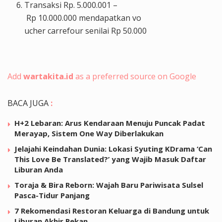
Transaksi
Rp
. 5.000.001 –
Rp
10.000.000
mendapatkan
vo
ucher
carrefour
senilai
Rp
50.
000
Add
wartakita.id
as a preferred source on Google
BACA JUGA
:
H+2 Lebaran: Arus Kendaraan Menuju Puncak Padat
Merayap, Sistem One Way Diberlakukan
Jelajahi Keindahan Dunia: Lokasi Syuting KDrama ‘Can
This Love Be Translated?’ yang Wajib Masuk Daftar
Liburan Anda
Toraja & Bira Reborn: Wajah Baru Pariwisata Sulsel
Pasca-Tidur Panjang
7 Rekomendasi Restoran Keluarga di Bandung untuk
Liburan Akhir Pekan