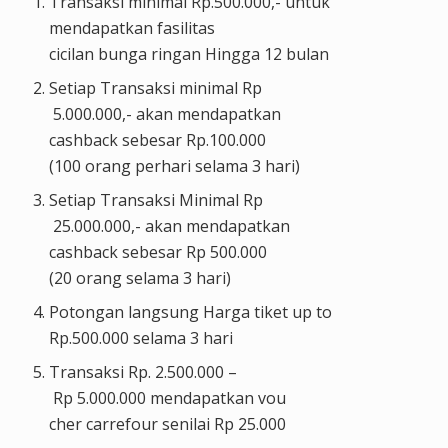
Transaksi minimal Rp.500.000,- untuk
mendapatkan fasilitas
cicilan
bunga
ringan
Hingga
12
bulan
Setiap
Transaksi
minimal
Rp
5.000.000,-
akan
mendapatkan
c
ashback
sebesar
Rp.100.000
(100
orang
perhari
selama
3
ha
ri
)
Setiap
Transaksi
Minimal
Rp
25.000.000,-
akan
mendapatkan
cashback
sebesar
Rp
500.000
(20
orang
selama
3
hari
)
Potongan
langsung
Harga
tik
et
up to
Rp.500.000
selama
3
hari
Transaksi
Rp
. 2.500.000 –
Rp
5.000.000
mendapatkan
vou
cher
carrefour
senilai
Rp
25.0
00