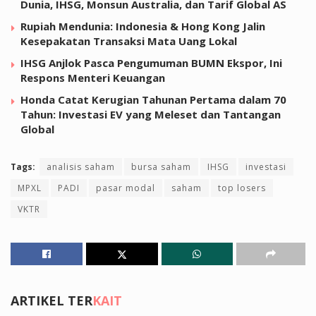
Dunia, IHSG, Monsun Australia, dan Tarif Global AS
Rupiah Mendunia: Indonesia & Hong Kong Jalin
Kesepakatan Transaksi Mata Uang Lokal
IHSG Anjlok Pasca Pengumuman BUMN Ekspor, Ini
Respons Menteri Keuangan
Honda Catat Kerugian Tahunan Pertama dalam 70
Tahun: Investasi EV yang Meleset dan Tantangan
Global
Tags:
analisis saham
bursa saham
IHSG
investasi
MPXL
PADI
pasar modal
saham
top losers
VKTR
ARTIKEL TER
KAIT