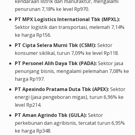
kendaraan listrik dan manufaktur, mengalami
penurunan 7,18% ke level Rp970.
PT MPX Logistics International Tbk (MPXL):
Sektor logistik dan transportasi, melemah 7,14%
ke harga Rp156.
PT Cipta Selera Murni Tbk (CSMI):
Sektor
konsumer siklikal, turun 7,09% ke level Rp118.
PT Personel Alih Daya Tbk (PADA):
Sektor jasa
penunjang bisnis, mengalami pelemahan 7,08% ke
harga Rp197.
PT Apexindo Pratama Duta Tbk (APEX):
Sektor
energi (jasa pengeboran migas), turun 6,96% ke
level Rp214.
PT Aman Agrindo Tbk (GULA):
Sektor
perkebunan dan agribisnis, tercatat turun 6,95%
ke harga Rp348.