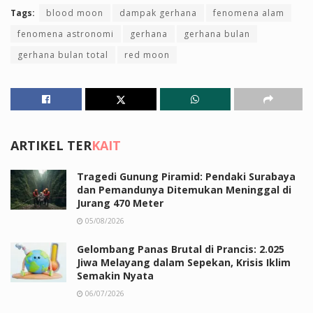
Tags:
blood moon
dampak gerhana
fenomena alam
fenomena astronomi
gerhana
gerhana bulan
gerhana bulan total
red moon
ARTIKEL TER
KAIT
Tragedi Gunung Piramid: Pendaki Surabaya
dan Pemandunya Ditemukan Meninggal di
Jurang 470 Meter
05/08/2026
Gelombang Panas Brutal di Prancis: 2.025
Jiwa Melayang dalam Sepekan, Krisis Iklim
Semakin Nyata
06/07/2026