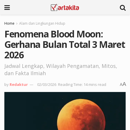
Home
Alam dan Lingkungan Hidup
Fenomena Blood Moon:
Gerhana Bulan Total 3 Maret
2026
Jadwal Lengkap, Wilayah Pengamatan, Mitos,
dan Fakta Ilmiah
A
by
Redaktur
02/03/2026
Reading Time: 14 mins read
A