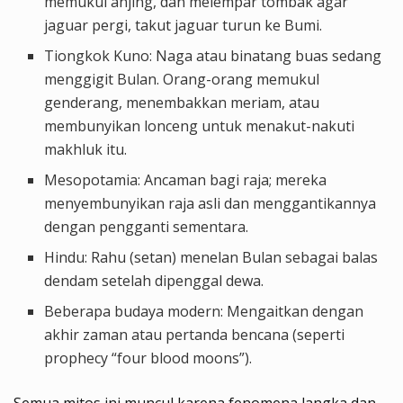
memukul anjing, dan melempar tombak agar
jaguar pergi, takut jaguar turun ke Bumi.
Tiongkok Kuno
: Naga atau binatang buas sedang
menggigit Bulan. Orang-orang memukul
genderang, menembakkan meriam, atau
membunyikan lonceng untuk menakut-nakuti
makhluk itu.
Mesopotamia
: Ancaman bagi raja; mereka
menyembunyikan raja asli dan menggantikannya
dengan pengganti sementara.
Hindu
: Rahu (setan) menelan Bulan sebagai balas
dendam setelah dipenggal dewa.
Beberapa budaya modern
: Mengaitkan dengan
akhir zaman atau pertanda bencana (seperti
prophecy “four blood moons”).
Semua mitos ini muncul karena fenomena langka dan