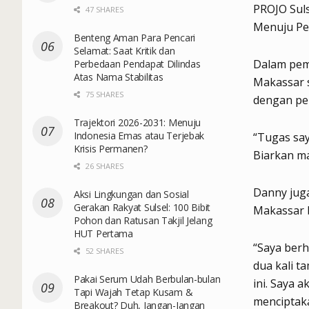
PROJO Suls
47 SHARES
Menuju Pem
Benteng Aman Para Pencari
Selamat: Saat Kritik dan
Dalam pem
Perbedaan Pendapat Dilindas
Atas Nama Stabilitas
Makassar 
75 SHARES
dengan pen
Trajektori 2026-2031: Menuju
Indonesia Emas atau Terjebak
“Tugas say
Krisis Permanen?
Biarkan m
26 SHARES
Danny juga
Aksi Lingkungan dan Sosial
Gerakan Rakyat Sulsel: 100 Bibit
Makassar b
Pohon dan Ratusan Takjil Jelang
HUT Pertama
“Saya berh
52 SHARES
dua kali t
Pakai Serum Udah Berbulan-bulan
ini. Saya 
Tapi Wajah Tetap Kusam &
menciptaka
Breakout? Duh, Jangan-Jangan