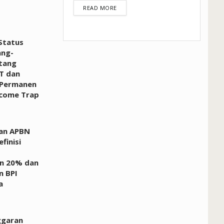
DETAILS
READ MORE
Status
ang-
tang
T dan
Permanen
ncome Trap
an APBN
finisi
an 20% dan
n BPI
a
ggaran