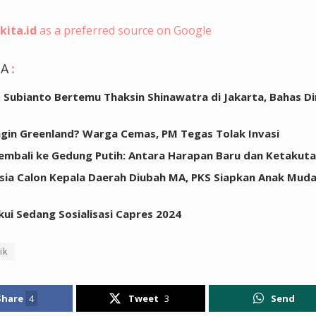
kita.id
as a preferred source on Google
GA
:
Subianto Bertemu Thaksin Shinawatra di Jakarta, Bahas D
gin Greenland? Warga Cemas, PM Tegas Tolak Invasi
mbali ke Gedung Putih: Antara Harapan Baru dan Ketakut
sia Calon Kepala Daerah Diubah MA, PKS Siapkan Anak Mud
kui Sedang Sosialisasi Capres 2024
ik
Share
4
Tweet
3
Send