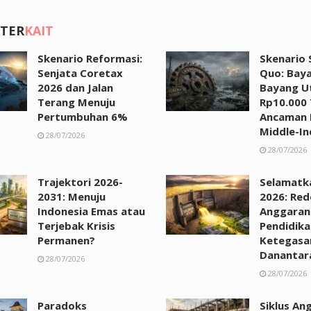
 TER
KAIT
Skenario Reformasi:
Skenario 
Senjata Coretax
Quo: Bay
2026 dan Jalan
Bayang U
Terang Menuju
Rp10.000 
Pertumbuhan 6%
Ancaman 
Middle-I
28/07/2026
28/07/2026
Trajektori 2026-
Selamatk
2031: Menuju
2026: Rede
Indonesia Emas atau
Anggaran
Terjebak Krisis
Pendidik
Permanen?
Ketegasa
Danantar
28/07/2026
28/07/2026
Paradoks
Siklus An