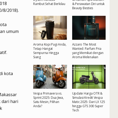
2018
Rambut Sehat Berkilau
& Perawatan Diri untuk
Beauty Besties
0/8/2018).
Kota
ihan umum
Aroma Kopi Pagi Anda,
Azzaro The Most
Tetap Hangat
Wanted: Parfum Pria
tif.
Sempurna Hingga
yang Memikat dengan
Siang
Aroma Melenakan
di kota
Vespa Primavera vs.
Update Harga OTR &
 Makassar
Sprint 2025: Dua Jiwa,
Simulasi Kredit Vespa
 dari hari
Satu Mesin, Pilihan
Matic 2025: Dari LX 125
Anda?
hingga GTS 300 Super
k
Tech