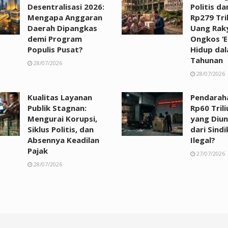
Desentralisasi 2026:
Politis d
Mengapa Anggaran
Rp279 Tril
Daerah Dipangkas
Uang Raky
demi Program
Ongkos ‘El
Populis Pusat?
Hidup dal
Tahunan
28/07/2026
28/07/2026
Kualitas Layanan
Pendarah
Publik Stagnan:
Rp60 Trili
Mengurai Korupsi,
yang Diu
Siklus Politis, dan
dari Sind
Absennya Keadilan
Ilegal?
Pajak
27/07/2026
28/07/2026