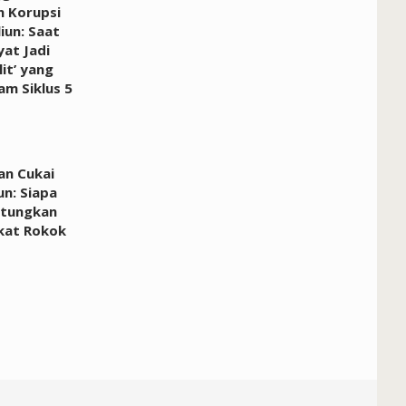
an Korupsi
iun: Saat
at Jadi
it’ yang
am Siklus 5
an Cukai
un: Siapa
ntungkan
ikat Rokok