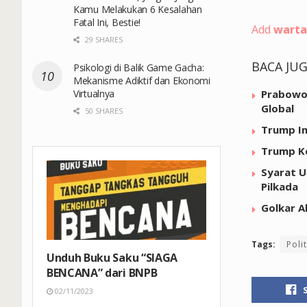
Kamu Melakukan 6 Kesalahan
Fatal Ini, Bestie!
Add
warta
29 SHARES
BACA JU
Psikologi di Balik Game Gacha:
Mekanisme Adiktif dan Ekonomi
Virtualnya
Prabowo 
Global
50 SHARES
Trump In
Trump Ke
Syarat U
Pilkada
Golkar A
Tags:
Polit
Unduh Buku Saku “SIAGA
BENCANA” dari BNPB
02/11/2023