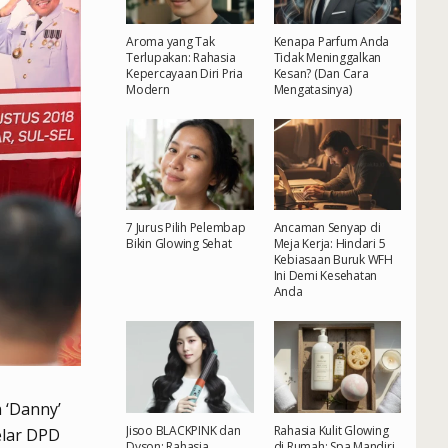
Aroma yang Tak
Kenapa Parfum Anda
Terlupakan: Rahasia
Tidak Meninggalkan
Kepercayaan Diri Pria
Kesan? (Dan Cara
Modern
Mengatasinya)
7 Jurus Pilih Pelembap
Ancaman Senyap di
Bikin Glowing Sehat
Meja Kerja: Hindari 5
Kebiasaan Buruk WFH
Ini Demi Kesehatan
Anda
‘Danny’
Jisoo BLACKPINK dan
Rahasia Kulit Glowing
elar DPD
Dyson: Rahasia
di Rumah: Spa Mandiri