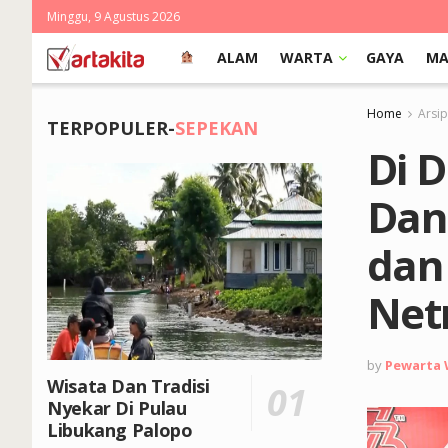
Minggu, 9 Agustus 2026
ALAM
WARTA
GAYA
MA
Home
Arsi
TERPOPULER-
SEPEKAN
Di 
Dan
dan
Netr
by
Pewarta
Wisata Dan Tradisi
Nyekar Di Pulau
Libukang Palopo