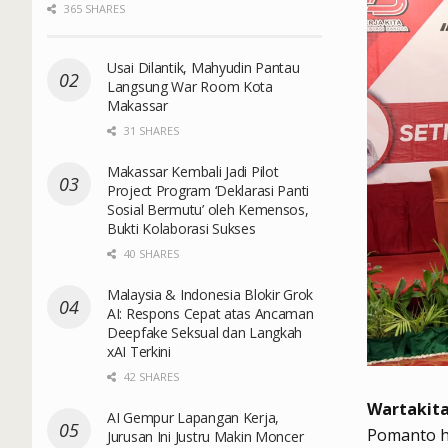
365 SHARES
Usai Dilantik, Mahyudin Pantau
Langsung War Room Kota
Makassar
31 SHARES
Makassar Kembali Jadi Pilot
Project Program ‘Deklarasi Panti
Sosial Bermutu’ oleh Kemensos,
Bukti Kolaborasi Sukses
40 SHARES
Malaysia & Indonesia Blokir Grok
AI: Respons Cepat atas Ancaman
Deepfake Seksual dan Langkah
xAI Terkini
42 SHARES
Wartakita
AI Gempur Lapangan Kerja,
Pomanto h
Jurusan Ini Justru Makin Moncer