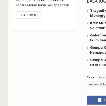
BACA JU
secara umum untuk kesiapsiagaan.
Tragedi 
DETAILS
Meningga
READ MORE
KMP Muti
Selamat 
Gelomban
Iklim Se
Gempa Ke
Kemanus
Gempa Da
Utara Ra
Tags:
Arg
material k
S