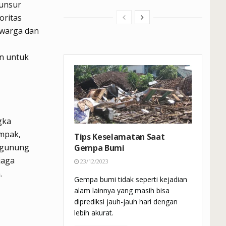
 unsur
oritas
 warga dan
n untuk
gka
ampak,
Tips Keselamatan Saat
g gunung
Gempa Bumi
jaga
23/12/2023
.
Gempa bumi tidak seperti kejadian
alam lainnya yang masih bisa
diprediksi jauh-jauh hari dengan
lebih akurat.