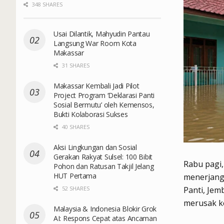
348 SHARES
Usai Dilantik, Mahyudin Pantau
Langsung War Room Kota
Makassar
31 SHARES
Makassar Kembali Jadi Pilot
Project Program ‘Deklarasi Panti
Sosial Bermutu’ oleh Kemensos,
Bukti Kolaborasi Sukses
40 SHARES
Aksi Lingkungan dan Sosial
Gerakan Rakyat Sulsel: 100 Bibit
Rabu pagi,
Pohon dan Ratusan Takjil Jelang
HUT Pertama
menerjang
52 SHARES
Panti, Jem
merusak k
Malaysia & Indonesia Blokir Grok
AI: Respons Cepat atas Ancaman