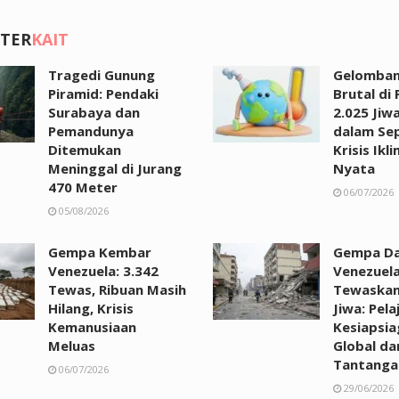
 TER
KAIT
Tragedi Gunung
Gelomban
Piramid: Pendaki
Brutal di 
Surabaya dan
2.025 Jiw
Pemandunya
dalam Se
Ditemukan
Krisis Ikl
Meninggal di Jurang
Nyata
470 Meter
06/07/2026
05/08/2026
Gempa Kembar
Gempa Da
Venezuela: 3.342
Venezuel
Tewas, Ribuan Masih
Tewaskan
Hilang, Krisis
Jiwa: Pela
Kemanusiaan
Kesiapsi
Meluas
Global da
Tantanga
06/07/2026
29/06/2026