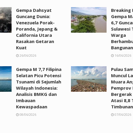
Gempa Dahsyat
Breaking
Guncang Dunia:
Gempa M
Venezuela Porak-
6,7 Gunca
Poranda, Jepang &
Sulawesi 
California Utara
Warga
Rasakan Getaran
Berhambu
Kuat
Bangunan
26/06/2026
16/06/2026
Gempa M 7,7 Filipina
Pulau Sa
Selatan Picu Potensi
Muncul La
Tsunami di Sejumlah
Muara An
Wilayah Indonesia:
Pemprov 
Analisis BMKG dan
Bergerak
Imbauan
Atasi 8,8
Kewaspadaan
Timbunan
08/06/2026
07/06/2026