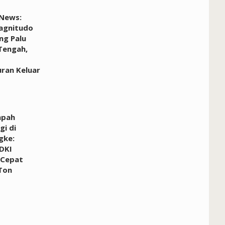
 News:
agnitudo
ng Palu
Tengah,
ran Keluar
mpah
gi di
gke:
DKI
 Cepat
 Ton