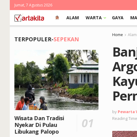
Jumat, 7 Agustus 2026
ALAM
WARTA
GAYA
MA
Home
Alam
TERPOPULER-
SEPEKAN
Ban
Arg
Kay
Per
by
Pewarta
Wisata Dan Tradisi
Reading Time
Nyekar Di Pulau
Libukang Palopo