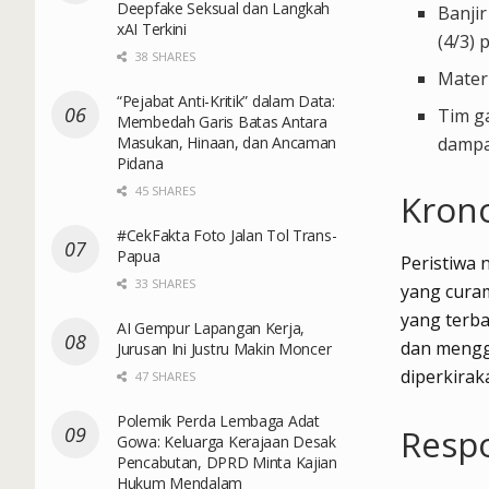
Deepfake Seksual dan Langkah
Banji
xAI Terkini
(4/3) 
38 SHARES
Materi
“Pejabat Anti-Kritik” dalam Data:
Tim g
Membedah Garis Batas Antara
Masukan, Hinaan, dan Ancaman
dampa
Pidana
45 SHARES
Kron
#CekFakta Foto Jalan Tol Trans-
Papua
Peristiwa 
33 SHARES
yang cura
yang terb
AI Gempur Lapangan Kerja,
dan mengga
Jurusan Ini Justru Makin Moncer
diperkirak
47 SHARES
Polemik Perda Lembaga Adat
Resp
Gowa: Keluarga Kerajaan Desak
Pencabutan, DPRD Minta Kajian
Hukum Mendalam