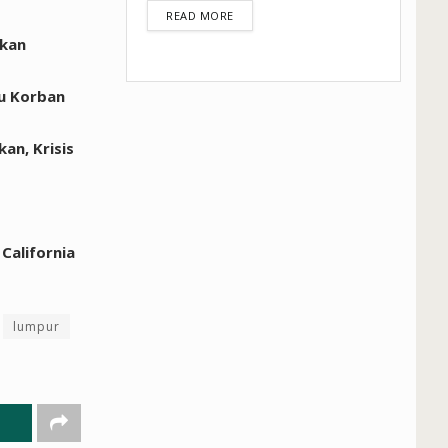
DETAILS
READ MORE
ukan
lu Korban
an, Krisis
California
lumpur