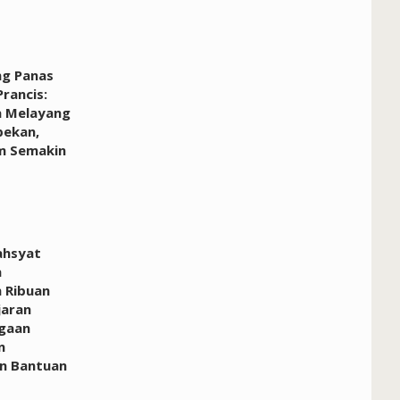
g Panas
Prancis:
a Melayang
pekan,
im Semakin
hsyat
a
 Ribuan
jaran
agaan
n
n Bantuan