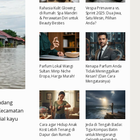
Rahasia Kulit Glowing
Vespa Primavera vs.
di Rumah: Spa Mandiri
Sprint 2025: Dua Jiwa,
& Perawatan Diri untuk
Satu Mesin, Pilihan
Beauty Besties
Anda?
Parfum Lokal Wangi
Kenapa Parfum Anda
Sultan: Mirip Niche
Tidak Meninggalkan
Eropa, Harga Murah!
Kesan? (Dan Cara
Mengatasinya)
andang
 Kecamatan
ial kayu
Cara agar Hidup Anak
Jeda di Tengah Badai:
Kost Lebih Tenang di
Tiga Kompas Batin
Dapur dan Rumah
untuk Mengarungi
Gelombang Hidup