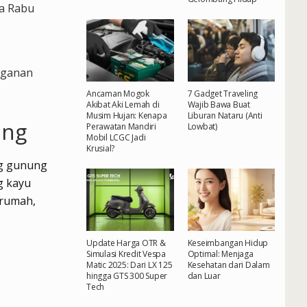
da Rabu
nganan
Ancaman Mogok
7 Gadget Traveling
Akibat Aki Lemah di
Wajib Bawa Buat
Musim Hujan: Kenapa
Liburan Nataru (Anti
ang
Perawatan Mandiri
Lowbat)
Mobil LCGC Jadi
Krusial?
eng gunung
g kayu
rumah,
Update Harga OTR &
Keseimbangan Hidup
Simulasi Kredit Vespa
Optimal: Menjaga
Matic 2025: Dari LX 125
Kesehatan dari Dalam
hingga GTS 300 Super
dan Luar
Tech