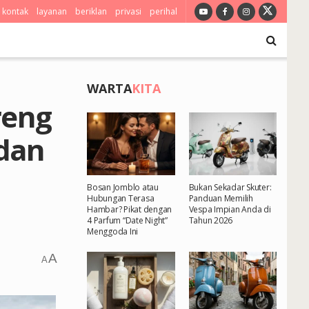
kontak
layanan
beriklan
privasi
perihal
WARTA
KITA
reng
dan
Bosan Jomblo atau
Bukan Sekadar Skuter:
Hubungan Terasa
Panduan Memilih
Hambar? Pikat dengan
Vespa Impian Anda di
4 Parfum “Date Night”
Tahun 2026
Menggoda Ini
A
A