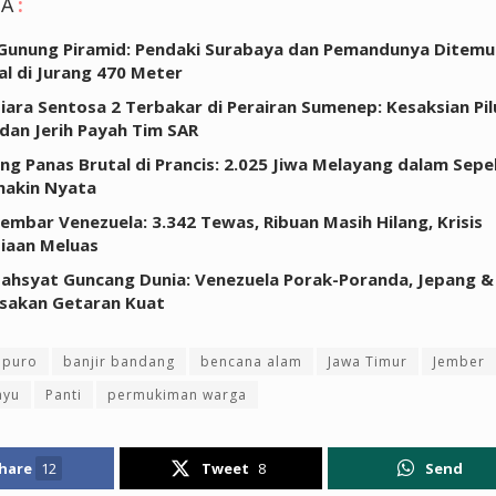
GA
:
Gunung Piramid: Pendaki Surabaya dan Pemandunya Ditem
l di Jurang 470 Meter
ara Sentosa 2 Terbakar di Perairan Sumenep: Kesaksian Pi
dan Jerih Payah Tim SAR
g Panas Brutal di Prancis: 2.025 Jiwa Melayang dalam Sepek
makin Nyata
mbar Venezuela: 3.342 Tewas, Ribuan Masih Hilang, Krisis
iaan Meluas
hsyat Guncang Dunia: Venezuela Porak-Poranda, Jepang & 
sakan Getaran Kuat
opuro
banjir bandang
bencana alam
Jawa Timur
Jember
ayu
Panti
permukiman warga
hare
12
Tweet
8
Send