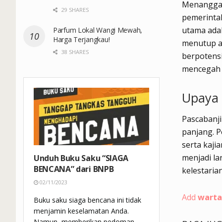
Menanggapi
29 SHARES
pemerintah
utama ada
Parfum Lokal Wangi Mewah,
Harga Terjangkau!
menutup ak
38 SHARES
berpotens
mencegah 
Upaya 
Pascabanji
panjang. 
serta kaji
menjadi la
Unduh Buku Saku “SIAGA
BENCANA” dari BNPB
kelestaria
02/11/2023
Add
warta
Buku saku siaga bencana ini tidak
menjamin keselamatan Anda.
Namun, memberikan pedoman