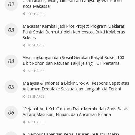
Usai Dilantik, Mahyudin Pantau Langsung War Room
Kota Makassar
31 SHARES
Makassar Kembali Jadi Pilot Project Program ‘Deklarasi
Panti Sosial Bermutu’ oleh Kemensos, Bukti Kolaborasi
Sukses
40 SHARES
Aksi Lingkungan dan Sosial Gerakan Rakyat Sulsel: 100
Bibit Pohon dan Ratusan Takjil Jelang HUT Pertama
52 SHARES
Malaysia & Indonesia Blokir Grok AI: Respons Cepat atas
Ancaman Deepfake Seksual dan Langkah xAI Terkini
38 SHARES
“Pejabat Anti-Kritik” dalam Data: Membedah Garis Batas
Antara Masukan, Hinaan, dan Ancaman Pidana
45 SHARES
AI Gempur Lapangan Kerja, Jurusan Ini Justru Makin