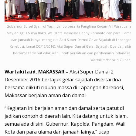
Gubernur Sulsel Syahrul Yasin Limpo beserta Panglima Kodam VII Wirabuana
Mayjen Agus Surya Bakti, Wali Kota Makassar Danny Pomanto dan para ulama
dan jamaah lainya, mengikuti Aksi Super Damai Gelar Sajadah di Lapangan
Karebosi, Jumat (02/12/2016). Aksi Super Damai Gelar Sajadah, Doa dan zikir
bersama tersebut dilakukan untuk persatuan dan perdamaian Indonesia.
Wartakita/Herwin Gunadi
Wartakita.id, MAKASSAR –
Aksi Super Damai 2
Desember 2016 bertajuk gelar sajadah disertai doa
bersama diikuti ribuan massa di Lapangan Karebosi,
Makassar berjalan aman dan damai.
“Kegiatan ini berjalan aman dan damai serta patut di
jadikan contoh di daerah lain. Kita datang untuk Islam,
semua ada di sini, Gubernur, Kapolda, Pangdam, Wali
Kota dan para ulama dan jamaah lainya,” ucap