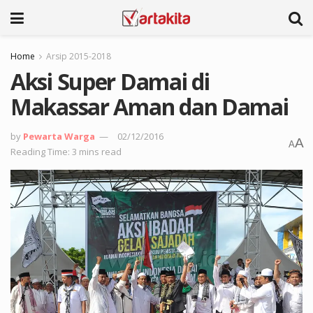
Home
Arsip 2015-2018
Aksi Super Damai di
Makassar Aman dan Damai
by
Pewarta Warga
02/12/2016
A
A
Reading Time: 3 mins read