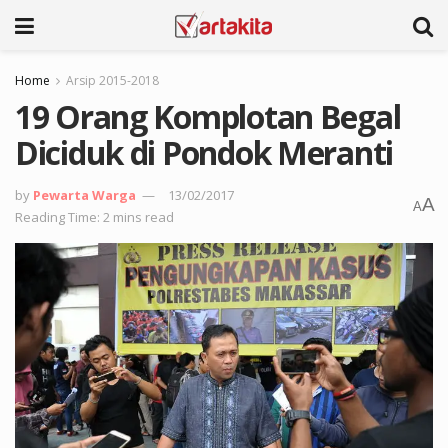
Home
Arsip 2015-2018
19 Orang Komplotan Begal
Diciduk di Pondok Meranti
by
Pewarta Warga
13/02/2017
A
A
Reading Time: 2 mins read