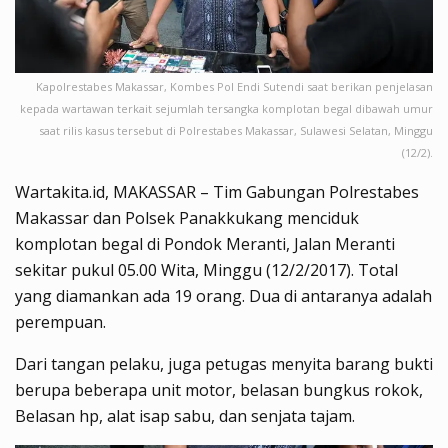
Kapolrestabes Makassar, Kombes Pol Endi Sutendi saat berikan penjelasan
kepada wartawan terkait sejumlah tersangka komplotan begal dibawah umur
saat rilis kasus tersebut di Polrestabes Makassar, Sulawesi Selatan, Minggu
(12/2).
Wartakita.id, MAKASSAR – Tim Gabungan Polrestabes
Makassar dan Polsek Panakkukang menciduk
komplotan begal di Pondok Meranti, Jalan Meranti
sekitar pukul 05.00 Wita, Minggu (12/2/2017). Total
yang diamankan ada 19 orang. Dua di antaranya adalah
perempuan.
Dari tangan pelaku, juga petugas menyita barang bukti
berupa beberapa unit motor, belasan bungkus rokok,
Belasan hp, alat isap sabu, dan senjata tajam.