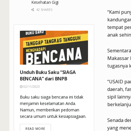
Kesehatan Gigi
42 SHARES
“Kami pun
kandungan 
tempat pe
anak sehin
Sementara
Makassar k
tugasnya le
Unduh Buku Saku “SIAGA
BENCANA” dari BNPB
“USAID pa
02/11/2023
daerah, fa
sipil lai
Buku saku siaga bencana ini tidak
menjamin keselamatan Anda.
berkelanj
Namun, memberikan pedoman
secara umum untuk kesiapsiagaan.
Senada den
yang mener
DETAILS
READ MORE