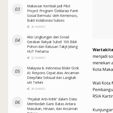
Makassar Kembali Jadi Pilot
Project Program ‘Deklarasi Panti
Sosial Bermutu’ oleh Kemensos,
Bukti Kolaborasi Sukses
40 SHARES
Aksi Lingkungan dan Sosial
Gerakan Rakyat Sulsel: 100 Bibit
Pohon dan Ratusan Takjil Jelang
Wartakita
HUT Pertama
menjadi so
52 SHARES
menekan a
Malaysia & Indonesia Blokir Grok
Kota Maka
AI: Respons Cepat atas Ancaman
Deepfake Seksual dan Langkah
xAI Terkini
Wali Kota
38 SHARES
Pembanguna
RSIA Kartin
“Pejabat Anti-Kritik” dalam Data:
Membedah Garis Batas Antara
Masukan, Hinaan, dan Ancaman
Kunjungann