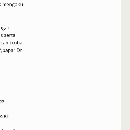
Kes mengaku
agai
s serta
 kami coba
”,papar Dr
as
a RT