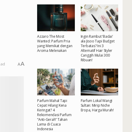
Azzaro The Most
Ingin Rambut ‘Badai’
Wanted: Parfum Pria
ala Jisoo Tapi Budget
yang Memikat dengan
Terbatas? Ini 3
Aroma Melenakan
Alternatif Hair Styler
Canggih Mulai 300
Ribuan!
A
ead
A
Parfum Mahal Tapi
Parfum Lokal Wangi
Cepat Hilang Kena
Sultan: Mirip Niche
Keringat? 4
Eropa, Harga Murah!
Rekomendasi Parfum
“Anti-Gerah” Tahan
Lama di Cuaca
Indonesia