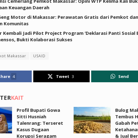
nsi Cemerlang Pemkot Makassar: Opini WTP Kelima Kali Bukt
laan Keuangan Daerah
eng Motor di Makassar: Perawatan Gratis dari Pemkot da
n Komunitas
 Kembali Jadi Pilot Project Program ‘Deklarasi Panti Sosial
ensos, Bukti Kolaborasi Sukses
kot Makassar
USAID
Share
4
Tweet
3
Send
 TER
KAIT
Profil Bupati Gowa
Bulog Ma
Sitti Husniah
Tembus H
Talenrang: Terseret
Gabah Pet
Kasus Dugaan
Ketahana
Korupsi Seragam
& Jual Be