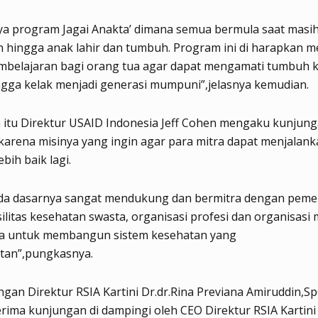
ya program Jagai Anakta’ dimana semua bermula saat masi
hingga anak lahir dan tumbuh. Program ini di harapkan m
mbelajaran bagi orang tua agar dapat mengamati tumbuh
gga kelak menjadi generasi mumpuni”,jelasnya kemudian.
 itu Direktur USAID Indonesia Jeff Cohen mengaku kunjun
arena misinya yang ingin agar para mitra dapat menjalank
bih baik lagi.
da dasarnya sangat mendukung dan bermitra dengan peme
silitas kesehatan swasta, organisasi profesi dan organisasi
nnya untuk membangun sistem kesehatan yang
utan”,pungkasnya.
gan Direktur RSIA Kartini Dr.dr.Rina Previana Amiruddin,S
ima kunjungan di dampingi oleh CEO Direktur RSIA Kartin