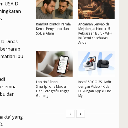
am USAID
ningkatan
s
Rambut Rontok Parah?
Ancaman Senyap di
Kenali Penyebab dan
Meja Kerja: Hindari 5
Solusi Alami
Kebiasaan Buruk WFH
Ini Demi Kesehatan
la Dinas
Anda
 berharap
ematian ibu
adi
Labirin Pilihan
Insta360 GO 3S Hadir
ta semua
Smartphone Modern:
dengan Video 4K dan
Dari Fotografi Hingga
Dukungan Apple Find
ibu dan
Gaming
My
akta’ yang
D.