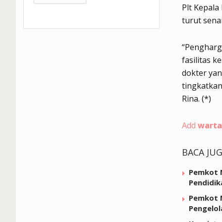
Plt Kepala
turut sena
“Pengharga
fasilitas 
dokter yan
tingkatkan
Rina. (*)
Add
warta
BACA JU
Pemkot M
Pendidik
Pemkot M
Pengelol