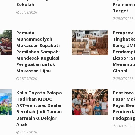
Sekolah
Premium d
Target
03/08/2026
25/07/2026
Pemuda
Pemprov S
Muhammadiyah
Tingkatk
Makassar Sepakati
Saing UM
Pemilahan Sampah:
Pendampi
Mendesak Regulasi
Ekspor: St
Penguatan untuk
Menembus
Makassar Hijau
Global
25/07/2026
25/07/2026
Kalla Toyota Palopo
Beasiswa
Hadirkan KIDDO
Pasar Ma
ART-venture: Dealer
Raya: Ben
Berubah Jadi Taman
Pemberda
Bermain & Belajar
Pedagan
Anak
23/07/2026
24/07/2026