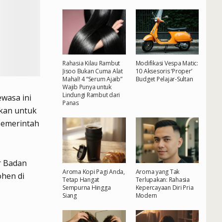
Rahasia Kilau Rambut
Modifikasi Vespa Matic:
Jisoo Bukan Cuma Alat
10 Aksesoris ‘Proper’
Mahal! 4 “Serum Ajaib”
Budget Pelajar-Sultan
Wajib Punya untuk
Lindungi Rambut dari
wasa ini
Panas
ukan untuk
Pemerintah
r Badan
Aroma Kopi Pagi Anda,
Aroma yang Tak
ohen di
Tetap Hangat
Terlupakan: Rahasia
Sempurna Hingga
Kepercayaan Diri Pria
Siang
Modern