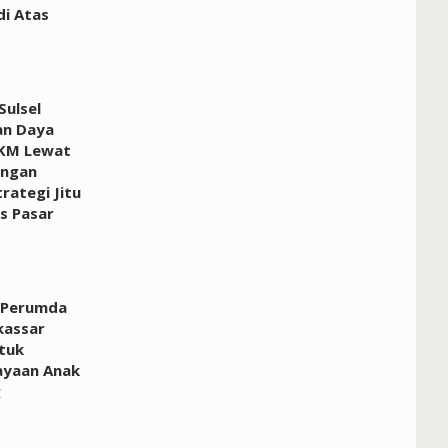
i Atas
ulsel
an Daya
KM Lewat
ngan
rategi Jitu
 Pasar
 Perumda
kassar
tuk
yaan Anak
g