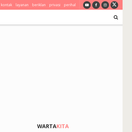
kontak
layanan
beriklan
privasi
perihal
WARTA
KITA