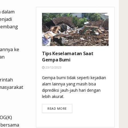
h dalam
enjadi
 kembang
gannya ke
Tips Keselamatan Saat
an
Gempa Bumi
23/12/2023
Gempa bumi tidak seperti kejadian
rintah
alam lainnya yang masih bisa
 masyarakat
diprediksi jauh-jauh hari dengan
lebih akurat.
DETAILS
READ MORE
pOG(K)
i bersama