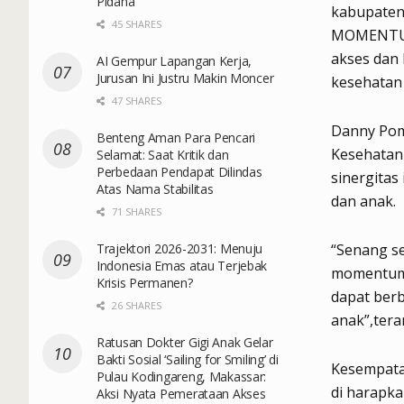
Pidana
kabupaten/
45 SHARES
MOMENTUM 
akses dan k
AI Gempur Lapangan Kerja,
Jurusan Ini Justru Makin Moncer
kesehatan
47 SHARES
Danny Pom
Benteng Aman Para Pencari
Kesehatan
Selamat: Saat Kritik dan
Perbedaan Pendapat Dilindas
sinergitas
Atas Nama Stabilitas
dan anak.
71 SHARES
Trajektori 2026-2031: Menuju
“Senang se
Indonesia Emas atau Terjebak
momentum 
Krisis Permanen?
dapat ber
26 SHARES
anak”,ter
Ratusan Dokter Gigi Anak Gelar
Bakti Sosial ‘Sailing for Smiling’ di
Kesempata
Pulau Kodingareng, Makassar:
di harapk
Aksi Nyata Pemerataan Akses