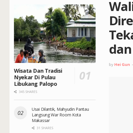
Wal
Dir
Tek
dan
by
Hei Gun
Wisata Dan Tradisi
Nyekar Di Pulau
Libukang Palopo
345 SHARES
Usai Dilantik, Mahyudin Pantau
Langsung War Room Kota
Makassar
31 SHARES