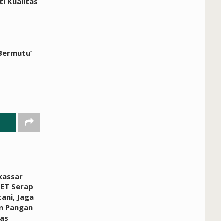
i Kualitas
n
 Bermutu’
kassar
ET Serap
ani, Jaga
n Pangan
ras