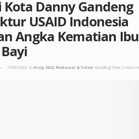
i Kota Danny Gandeng
ektur USAID Indonesia
an Angka Kematian Ibu
 Bayi
17/05/2022
in
Arsip 2022
,
Makassar & Sulsel
Reading Time: 2 mins r