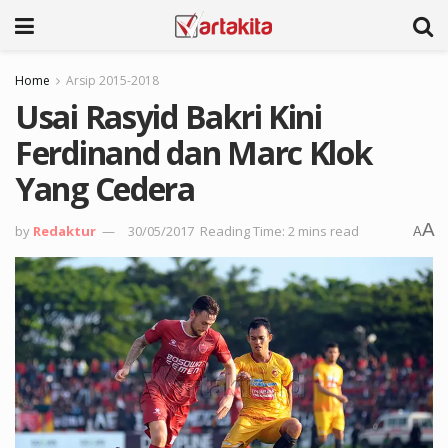
Home
Arsip 2015-2018
Usai Rasyid Bakri Kini
Ferdinand dan Marc Klok
Yang Cedera
A
by
Redaktur
30/05/2017
Reading Time: 2 mins read
A