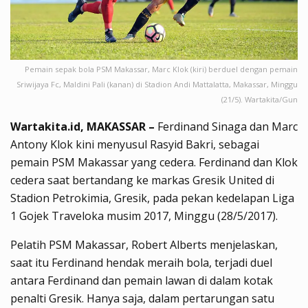
Pemain sepak bola PSM Makassar, Marc Klok (kiri) berduel dengan pemain
Sriwijaya Fc, Maldini Pali (kanan) di Stadion Andi Mattalatta, Makassar, Minggu
(21/5). Wartakita/Gun
Wartakita.id, MAKASSAR –
Ferdinand Sinaga dan Marc
Antony Klok kini menyusul Rasyid Bakri, sebagai
pemain PSM Makassar yang cedera. Ferdinand dan Klok
cedera saat bertandang ke markas Gresik United di
Stadion Petrokimia, Gresik, pada pekan kedelapan Liga
1 Gojek Traveloka musim 2017, Minggu (28/5/2017).
Pelatih PSM Makassar, Robert Alberts menjelaskan,
saat itu Ferdinand hendak meraih bola, terjadi duel
antara Ferdinand dan pemain lawan di dalam kotak
penalti Gresik. Hanya saja, dalam pertarungan satu