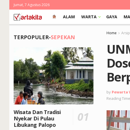
Jumat, 7 Agustus 2026
ALAM
WARTA
GAYA
MA
Home
Arsi
TERPOPULER-
SEPEKAN
UNM
Dos
Berp
by
Pewarta
Reading Time
Wisata Dan Tradisi
Nyekar Di Pulau
Libukang Palopo