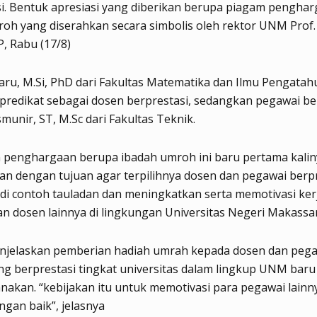
i. Bentuk apresiasi yang diberikan berupa piagam pengha
oh yang diserahkan secara simbolis oleh rektor UNM Prof.
, Rabu (17/8)
ru, M.Si, PhD dari Fakultas Matematika dan Ilmu Pengata
redikat sebagai dosen berprestasi, sedangkan pegawai be
munir, ST, M.Sc dari Fakultas Teknik.
 penghargaan berupa ibadah umroh ini baru pertama kalin
an dengan tujuan agar terpilihnya dosen dan pegawai berp
di contoh tauladan dan meningkatkan serta memotivasi ker
n dosen lainnya di lingkungan Universitas Negeri Makassar
njelaskan pemberian hadiah umrah kepada dosen dan peg
ng berprestasi tingkat universitas dalam lingkup UNM bar
sanakan. “kebijakan itu untuk memotivasi para pegawai lainn
ngan baik”, jelasnya