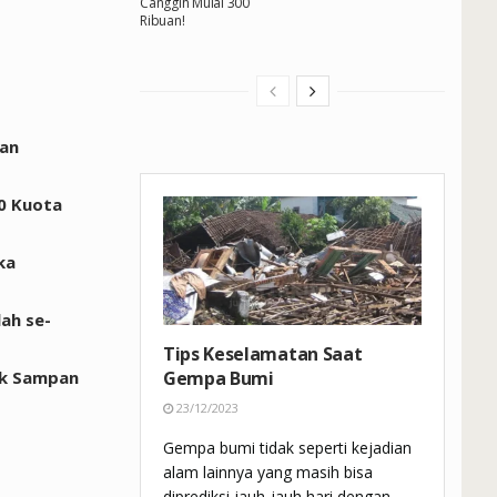
Canggih Mulai 300
Ribuan!
dan
70 Kuota
ka
ah se-
Tips Keselamatan Saat
ik Sampan
Gempa Bumi
23/12/2023
Gempa bumi tidak seperti kejadian
alam lainnya yang masih bisa
diprediksi jauh-jauh hari dengan