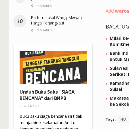
47 SHARES
Add
warta
Parfum Lokal Wangi Mewah,
Harga Terjangkau!
BACA JU
39 SHARES
Milad ke
Komitme
Bank Ind
untuk Ma
Sulawesi
Serikat:
Ramadhan
Sulsel
Unduh Buku Saku “SIAGA
Makassar
BENCANA” dari BNPB
ke Sekol
02/11/2023
Buku saku siaga bencana ini tidak
Tags:
HUT 
menjamin keselamatan Anda.
Namun, memberikan pedoman