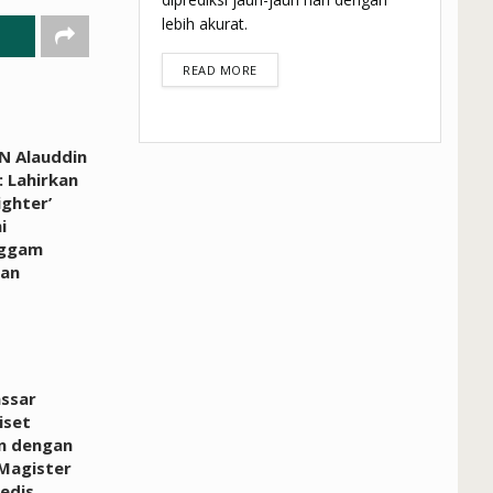
lebih akurat.
DETAILS
READ MORE
N Alauddin
 Lahirkan
ighter’
i
ggam
an
ssar
iset
n dengan
Magister
edis