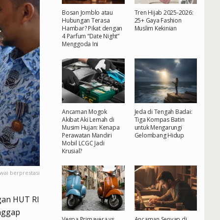
Bosan Jomblo atau
Tren Hijab 2025-2026:
Hubungan Terasa
25+ Gaya Fashion
Hambar? Pikat dengan
Muslim Kekinian
4 Parfum “Date Night”
Menggoda Ini
Ancaman Mogok
Jeda di Tengah Badai:
Akibat Aki Lemah di
Tiga Kompas Batin
Musim Hujan: Kenapa
untuk Mengarungi
Perawatan Mandiri
Gelombang Hidup
Mobil LCGC Jadi
Krusial?
ai berprestasi
gan HUT RI
nggap
Vespa Primavera vs.
Ancaman Senyap di