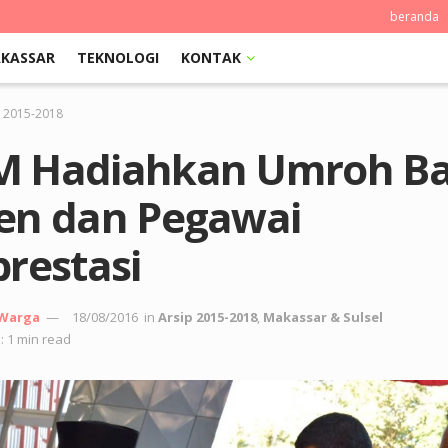
beranda
KASSAR
TEKNOLOGI
KONTAK
p 2015-2018
 Hadiahkan Umroh Ba
en dan Pegawai
restasi
 Warga
18/08/2016
in
Arsip 2015-2018
,
Makassar & Sulsel
: 1 min read