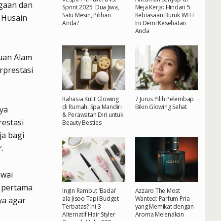
rgaan dan
Sprint 2025: Dua Jiwa,
Meja Kerja: Hindari 5
Satu Mesin, Pilihan
Kebiasaan Buruk WFH
 Husain
Anda?
Ini Demi Kesehatan
Anda
huan Alam
rprestasi
Rahasia Kulit Glowing
7 Jurus Pilih Pelembap
di Rumah: Spa Mandiri
Bikin Glowing Sehat
ya
& Perawatan Diri untuk
restasi
Beauty Besties
ja bagi
.
awai
u pertama
Ingin Rambut ‘Badai’
Azzaro The Most
ala Jisoo Tapi Budget
Wanted: Parfum Pria
ya agar
Terbatas? Ini 3
yang Memikat dengan
Alternatif Hair Styler
Aroma Melenakan