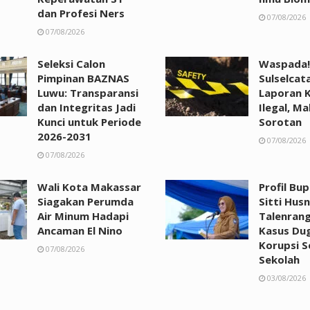
dan Profesi Ners
07/08/2026
07/08/2026
Seleksi Calon
Waspada!
Pimpinan BAZNAS
Sulselcat
Luwu: Transparansi
Laporan 
dan Integritas Jadi
Ilegal, Ma
Kunci untuk Periode
Sorotan
2026-2031
07/08/2026
07/08/2026
Wali Kota Makassar
Profil Bu
Siagakan Perumda
Sitti Husn
Air Minum Hadapi
Talenrang
Ancaman El Nino
Kasus Du
Korupsi 
07/08/2026
Sekolah
03/08/2026