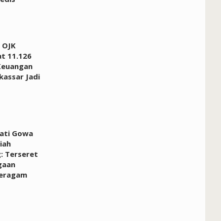
 OJK
at 11.126
Keuangan
kassar Jadi
pati Gowa
iah
: Terseret
gaan
Seragam