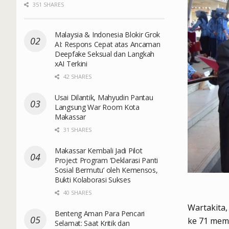
351 SHARES
Malaysia & Indonesia Blokir Grok
AI: Respons Cepat atas Ancaman
Deepfake Seksual dan Langkah
xAI Terkini
42 SHARES
Usai Dilantik, Mahyudin Pantau
Langsung War Room Kota
Makassar
31 SHARES
Makassar Kembali Jadi Pilot
Project Program ‘Deklarasi Panti
Sosial Bermutu’ oleh Kemensos,
Bukti Kolaborasi Sukses
40 SHARES
Wartakita
Benteng Aman Para Pencari
ke 71 mem
Selamat: Saat Kritik dan