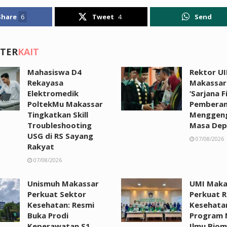
Share
6
Tweet
4
Send
 TER
KAIT
Mahasiswa D4
Rektor UI
Rekayasa
Makassar:
Elektromedik
‘Sarjana F
PoltekMu Makassar
Pemberan
Tingkatkan Skill
Menggen
Troubleshooting
Masa Dep
USG di RS Sayang
07/08/2026
Rakyat
07/08/2026
Unismuh Makassar
UMI Maka
Perkuat Sektor
Perkuat R
Kesehatan: Resmi
Kesehata
Buka Prodi
Program 
Keperawatan S1
Ilmu Biom