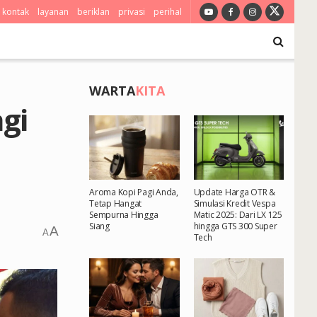
kontak
layanan
beriklan
privasi
perihal
WARTA
KITA
gi
Aroma Kopi Pagi Anda,
Update Harga OTR &
Tetap Hangat
Simulasi Kredit Vespa
Sempurna Hingga
Matic 2025: Dari LX 125
Siang
hingga GTS 300 Super
A
A
Tech