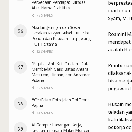
Perbedaan Pendapat Dilindas
berprestas
Atas Nama Stabilitas
ibadah umr
75 SHARES
Syam, M.TP
Aksi Lingkungan dan Sosial
Gerakan Rakyat Sulsel: 100 Bibit
Rosmini Ma
Pohon dan Ratusan Takjil Jelang
mendapat p
HUT Pertama
adalah Has
52 SHARES
“Pejabat Anti-Kritik” dalam Data:
Pemberian
Membedah Garis Batas Antara
dilaksanak
Masukan, Hinaan, dan Ancaman
Pidana
bisa menja
pegawai da
45 SHARES
#CekFakta Foto Jalan Tol Trans-
Husain me
Papua
teladan ya
33 SHARES
kali dilak
AI Gempur Lapangan Kerja,
bekerja de
Jurusan Ini Justru Makin Moncer