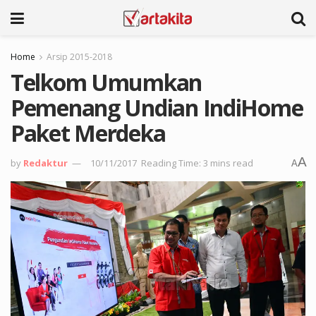
Home
Arsip 2015-2018
Telkom Umumkan
Pemenang Undian IndiHome
Paket Merdeka
A
by
Redaktur
10/11/2017
Reading Time: 3 mins read
A