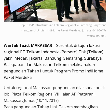
Deputi EVP Infrastructure Telkom Regional 7, Bambang Haryasena
mengunndi Undian IndiHome Paket Merdeka, Jumat (10/11/2017).
Wartakita/didu
Wartakita.id, MAKASSAR –
Serentak di tujuh lokasi
regional PT Telkom Indonesia (Persero) Tbk (Telkom)
yakni Medan, Jakarta, Bandung, Semarang, Surabaya,
Balikpapan dan Makassar. Telkom melaksanakan
pengundian Tahap I untuk Program Promo IndiHome
Paket Merdeka.
Untuk regional Makassar, pengundian dilaksanakan di
lobi Plaza Telkom Regional VII, Jalan AP Pettarani,
Makassar, Jumat (10/11/2017).
Pada pengundian Tahap I ini, Telkom membagikan