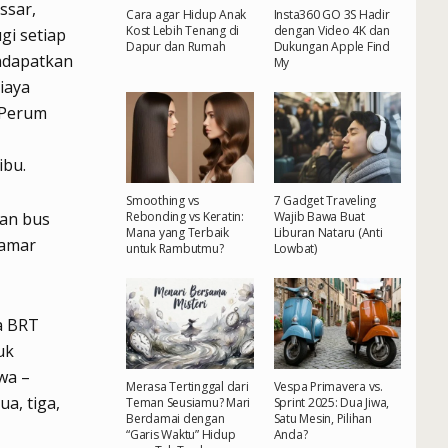
ssar,
Cara agar Hidup Anak
Insta360 GO 3S Hadir
Kost Lebih Tenang di
dengan Video 4K dan
gi setiap
Dapur dan Rumah
Dukungan Apple Find
ndapatkan
My
iaya
 Perum
ibu.
Smoothing vs
7 Gadget Traveling
Rebonding vs Keratin:
Wajib Bawa Buat
an bus
Mana yang Terbaik
Liburan Nataru (Anti
tamar
untuk Rambutmu?
Lowbat)
a BRT
uk
wa –
Merasa Tertinggal dari
Vespa Primavera vs.
a, tiga,
Teman Seusiamu? Mari
Sprint 2025: Dua Jiwa,
Berdamai dengan
Satu Mesin, Pilihan
“Garis Waktu” Hidup
Anda?