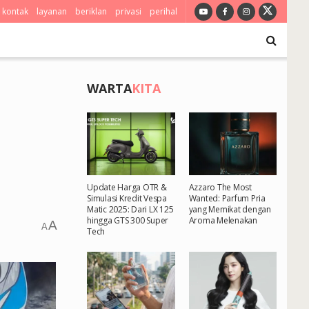
kontak
layanan
beriklan
privasi
perihal
WARTA
KITA
Update Harga OTR &
Azzaro The Most
Simulasi Kredit Vespa
Wanted: Parfum Pria
Matic 2025: Dari LX 125
yang Memikat dengan
hingga GTS 300 Super
Aroma Melenakan
A
A
Tech