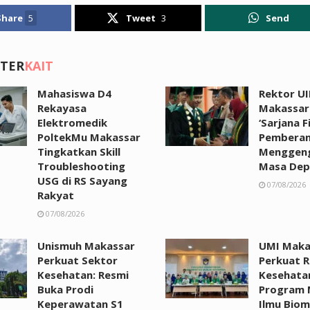
Share
5
Tweet
3
Send
 TER
KAIT
Mahasiswa D4
Rektor UI
Rekayasa
Makassar:
Elektromedik
‘Sarjana F
PoltekMu Makassar
Pemberan
Tingkatkan Skill
Menggen
Troubleshooting
Masa Dep
USG di RS Sayang
07/08/2026
Rakyat
07/08/2026
Unismuh Makassar
UMI Maka
Perkuat Sektor
Perkuat R
Kesehatan: Resmi
Kesehata
Buka Prodi
Program 
Keperawatan S1
Ilmu Biom