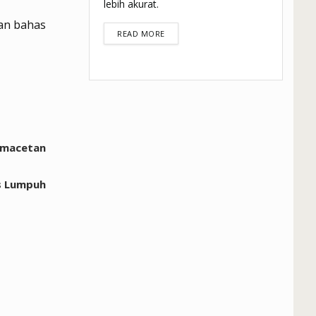
lebih akurat.
kan bahas
DETAILS
READ MORE
Kemacetan
as Lumpuh