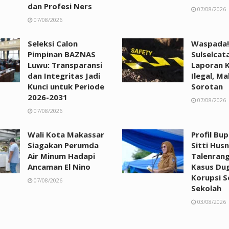
dan Profesi Ners
07/08/2026
07/08/2026
Seleksi Calon
Waspada!
Pimpinan BAZNAS
Sulselcat
Luwu: Transparansi
Laporan 
dan Integritas Jadi
Ilegal, Ma
Kunci untuk Periode
Sorotan
2026-2031
07/08/2026
07/08/2026
Wali Kota Makassar
Profil Bu
Siagakan Perumda
Sitti Husn
Air Minum Hadapi
Talenrang
Ancaman El Nino
Kasus Du
Korupsi 
07/08/2026
Sekolah
03/08/2026