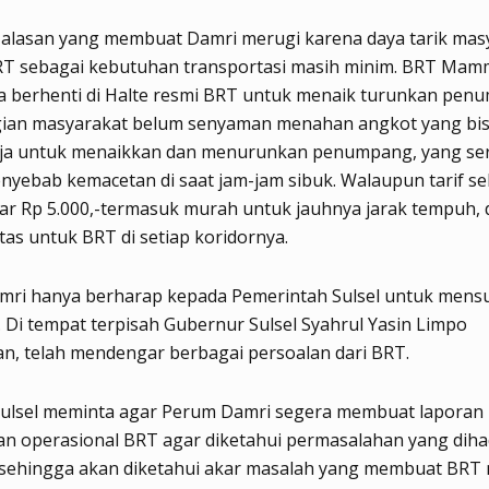
 alasan yang membuat Damri merugi karena daya tarik mas
RT sebagai kebutuhan transportasi masih minim. BRT Mam
a berhenti di Halte resmi BRT untuk menaik turunkan pen
gian masyarakat belum senyaman menahan angkot yang bis
aja untuk menaikkan dan menurunkan penumpang, yang ser
nyebab kemacetan di saat jam-jam sibuk. Walaupun tarif sek
ar Rp 5.000,-termasuk murah untuk jauhnya jarak tempuh,
itas untuk BRT di setiap koridornya.
amri hanya berharap kepada Pemerintah Sulsel untuk mensu
. Di tempat terpisah Gubernur Sulsel Syahrul Yasin Limpo
n, telah mendengar berbagai persoalan dari BRT.
ulsel meminta agar Perum Damri segera membuat laporan
an operasional BRT agar diketahui permasalahan yang diha
 sehingga akan diketahui akar masalah yang membuat BRT 