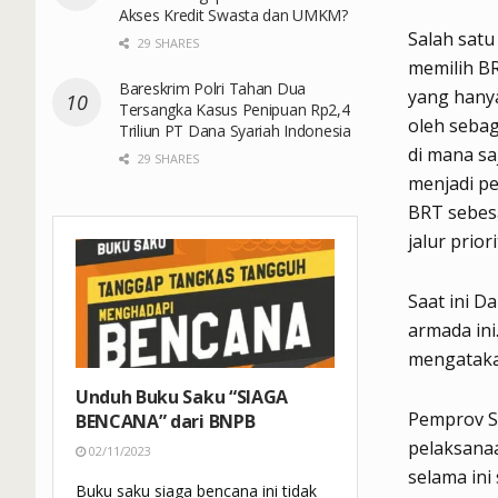
Akses Kredit Swasta dan UMKM?
Salah satu
29 SHARES
memilih B
Bareskrim Polri Tahan Dua
yang hany
Tersangka Kasus Penipuan Rp2,4
oleh seba
Triliun PT Dana Syariah Indonesia
di mana s
29 SHARES
menjadi pe
BRT sebes
jalur prior
Saat ini D
armada ini
mengataka
Unduh Buku Saku “SIAGA
Pemprov S
BENCANA” dari BNPB
pelaksana
02/11/2023
selama ini
Buku saku siaga bencana ini tidak