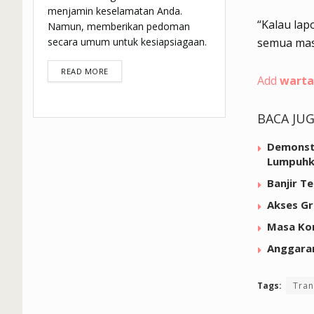
menjamin keselamatan Anda.
“Kalau lap
Namun, memberikan pedoman
secara umum untuk kesiapsiagaan.
semua masa
DETAILS
READ MORE
Add
warta
BACA JU
Demonstr
Lumpuhk
Banjir T
Akses Gr
Masa Kon
Anggaran
Tags:
Tran