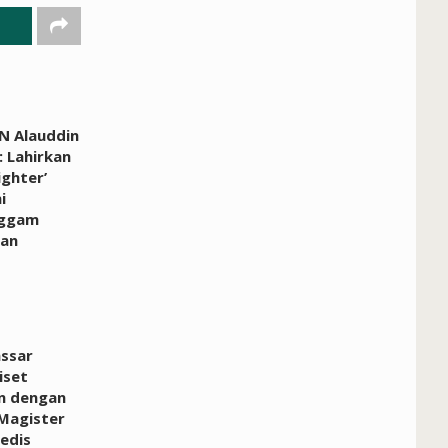
N Alauddin
 Lahirkan
ighter’
i
ggam
an
ssar
iset
n dengan
Magister
edis