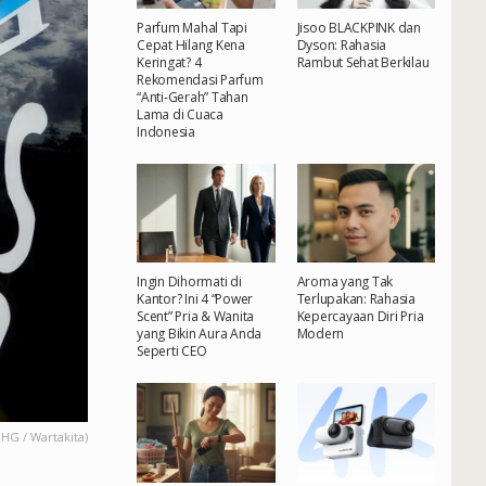
Parfum Mahal Tapi
Jisoo BLACKPINK dan
Cepat Hilang Kena
Dyson: Rahasia
Keringat? 4
Rambut Sehat Berkilau
Rekomendasi Parfum
“Anti-Gerah” Tahan
Lama di Cuaca
Indonesia
Ingin Dihormati di
Aroma yang Tak
Kantor? Ini 4 “Power
Terlupakan: Rahasia
Scent” Pria & Wanita
Kepercayaan Diri Pria
yang Bikin Aura Anda
Modern
Seperti CEO
HG / Wartakita)