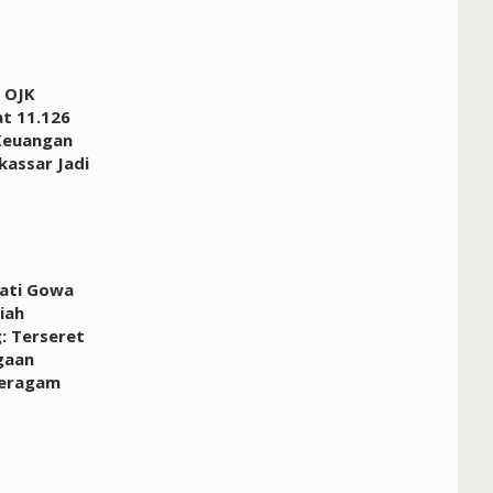
 OJK
at 11.126
Keuangan
kassar Jadi
pati Gowa
iah
: Terseret
gaan
Seragam