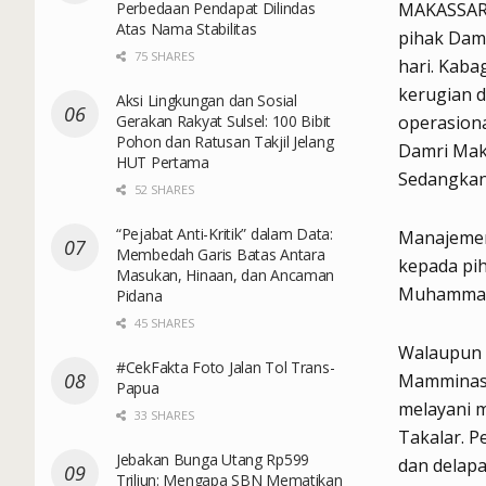
Perbedaan Pendapat Dilindas
MAKASSAR —
Atas Nama Stabilitas
pihak Dam
75 SHARES
hari. Kab
kerugian d
Aksi Lingkungan dan Sosial
Gerakan Rakyat Sulsel: 100 Bibit
operasiona
Pohon dan Ratusan Takjil Jelang
Damri Maka
HUT Pertama
Sedangkan
52 SHARES
“Pejabat Anti-Kritik” dalam Data:
Manajemen
Membedah Garis Batas Antara
kepada pi
Masukan, Hinaan, dan Ancaman
Muhammadi
Pidana
45 SHARES
Walaupun 
#CekFakta Foto Jalan Tol Trans-
Mamminasa
Papua
melayani m
33 SHARES
Takalar. P
Jebakan Bunga Utang Rp599
dan delapa
Triliun: Mengapa SBN Mematikan