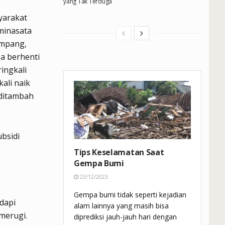
yang Tak Terduga
yarakat
minasata
umpang,
a berhenti
ingkali
ali naik
 ditambah
bsidi
Tips Keselamatan Saat
Gempa Bumi
23/12/2023
Gempa bumi tidak seperti kejadian
dapi
alam lainnya yang masih bisa
merugi.
diprediksi jauh-jauh hari dengan