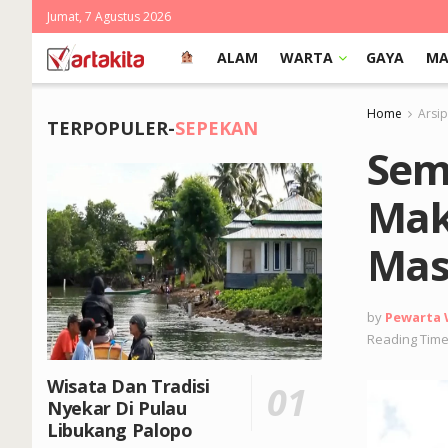
Jumat, 7 Agustus 2026
ALAM
WARTA
GAYA
MA
Home
Arsi
TERPOPULER-
SEPEKAN
Sem
Mak
Mas
by
Pewarta
Reading Time
Wisata Dan Tradisi
Nyekar Di Pulau
Libukang Palopo