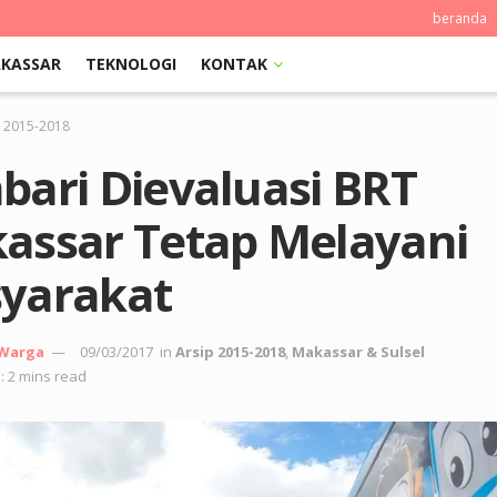
beranda
KASSAR
TEKNOLOGI
KONTAK
p 2015-2018
bari Dievaluasi BRT
assar Tetap Melayani
yarakat
 Warga
09/03/2017
in
Arsip 2015-2018
,
Makassar & Sulsel
: 2 mins read