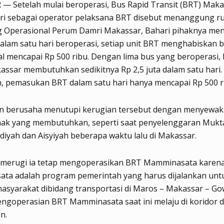
 Setelah mulai beroperasi, Bus Rapid Transit (BRT) Maka
ri sebagai operator pelaksana BRT disebut menanggung ru
ag Operasional Perum Damri Makassar, Bahari pihaknya me
alam satu hari beroperasi, setiap unit BRT menghabiskan b
l mencapai Rp 500 ribu. Dengan lima bus yang beroperasi,
ssar membutuhkan sedikitnya Rp 2,5 juta dalam satu hari.
, pemasukan BRT dalam satu hari hanya mencapai Rp 500 r
 berusaha menutupi kerugian tersebut dengan menyewak
hak yang membutuhkan, seperti saat penyelenggaran Muk
yah dan Aisyiyah beberapa waktu lalu di Makassar.
merugi ia tetap mengoperasikan BRT Mamminasata karen
ta adalah program pemerintah yang harus dijalankan unt
asyarakat dibidang transportasi di Maros – Makassar – Go
engoperasian BRT Mamminasata saat ini melaju di koridor du
n.