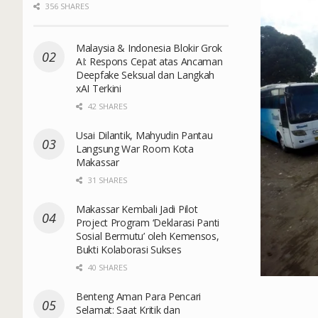
356 SHARES
Malaysia & Indonesia Blokir Grok
AI: Respons Cepat atas Ancaman
Deepfake Seksual dan Langkah
xAI Terkini
42 SHARES
Usai Dilantik, Mahyudin Pantau
Langsung War Room Kota
Makassar
31 SHARES
Makassar Kembali Jadi Pilot
Project Program ‘Deklarasi Panti
Sosial Bermutu’ oleh Kemensos,
Bukti Kolaborasi Sukses
40 SHARES
Benteng Aman Para Pencari
Selamat: Saat Kritik dan