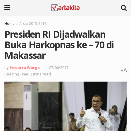
Home
Arsip 2015-2018
Presiden RI Dijadwalkan
Buka Harkopnas ke – 70 di
Makassar
by
Pewarta Warga
07/06/2017
A
A
Reading Time: 2 mins read