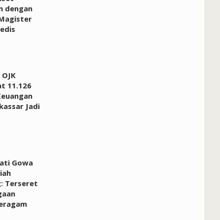
n dengan
Magister
edis
 OJK
at 11.126
Keuangan
kassar Jadi
pati Gowa
iah
: Terseret
gaan
Seragam