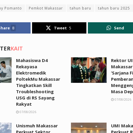
ny Pomanto
Pemkot Makassar
tahun baru
tahun baru 2025
Share
8
Tweet
5
Send
 TER
KAIT
Mahasiswa D4
Rektor UI
Rekayasa
Makassar:
Elektromedik
‘Sarjana F
PoltekMu Makassar
Pemberan
Tingkatkan Skill
Menggen
Troubleshooting
Masa Dep
USG di RS Sayang
07/08/2026
Rakyat
07/08/2026
Unismuh Makassar
UMI Maka
Perkuat Sektor
Perkuat R