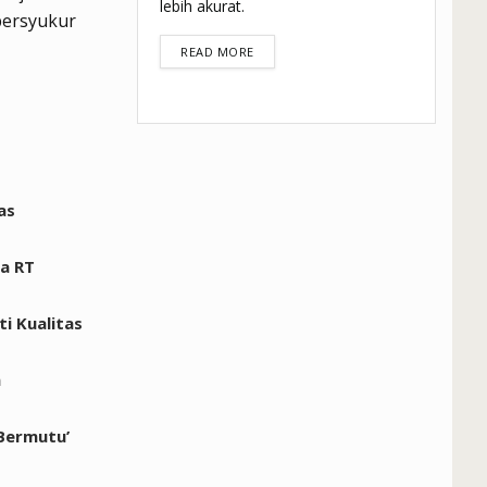
lebih akurat.
bersyukur
DETAILS
READ MORE
as
a RT
i Kualitas
n
 Bermutu’