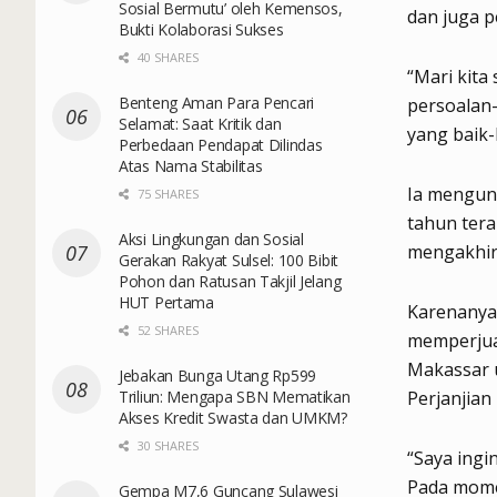
Sosial Bermutu’ oleh Kemensos,
dan juga p
Bukti Kolaborasi Sukses
40 SHARES
“Mari kita
Benteng Aman Para Pencari
persoalan-
Selamat: Saat Kritik dan
yang baik-
Perbedaan Pendapat Dilindas
Atas Nama Stabilitas
Ia mengung
75 SHARES
tahun tera
Aksi Lingkungan dan Sosial
mengakhir
Gerakan Rakyat Sulsel: 100 Bibit
Pohon dan Ratusan Takjil Jelang
HUT Pertama
Karenanya
52 SHARES
memperjua
Makassar 
Jebakan Bunga Utang Rp599
Triliun: Mengapa SBN Mematikan
Perjanjian 
Akses Kredit Swasta dan UMKM?
30 SHARES
“Saya ingi
Pada mome
Gempa M7,6 Guncang Sulawesi