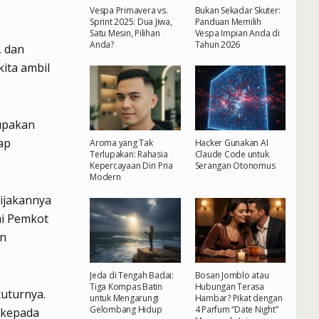
Vespa Primavera vs.
Bukan Sekadar Skuter:
Sprint 2025: Dua Jiwa,
Panduan Memilih
Satu Mesin, Pilihan
Vespa Impian Anda di
Anda?
Tahun 2026
, dan
ita ambil
rupakan
ap
Aroma yang Tak
Hacker Gunakan AI
Terlupakan: Rahasia
Claude Code untuk
Kepercayaan Diri Pria
Serangan Otonomus
Modern
ijakannya
mi Pemkot
an
Jeda di Tengah Badai:
Bosan Jomblo atau
Tiga Kompas Batin
Hubungan Terasa
tuturnya.
untuk Mengarungi
Hambar? Pikat dengan
Gelombang Hidup
4 Parfum “Date Night”
 kepada