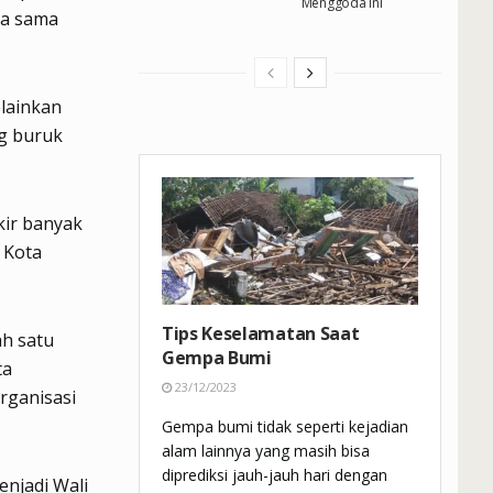
Menggoda Ini
ja sama
lainkan
ng buruk
ir banyak
n Kota
Tips Keselamatan Saat
ah satu
Gempa Bumi
ta
23/12/2023
rganisasi
Gempa bumi tidak seperti kejadian
alam lainnya yang masih bisa
diprediksi jauh-jauh hari dengan
enjadi Wali