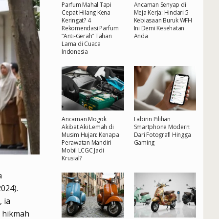
Parfum Mahal Tapi
Ancaman Senyap di
Cepat Hilang Kena
Meja Kerja: Hindari 5
Keringat? 4
Kebiasaan Buruk WFH
Rekomendasi Parfum
Ini Demi Kesehatan
“Anti-Gerah” Tahan
Anda
Lama di Cuaca
Indonesia
Ancaman Mogok
Labirin Pilihan
Akibat Aki Lemah di
Smartphone Modern:
Musim Hujan: Kenapa
Dari Fotografi Hingga
Perawatan Mandiri
Gaming
Mobil LCGC Jadi
Krusial?
a
024).
 ia
l hikmah