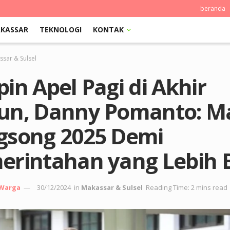
beranda
KASSAR
TEKNOLOGI
KONTAK
sar & Sulsel
in Apel Pagi di Akhir
un, Danny Pomanto: Ma
gsong 2025 Demi
erintahan yang Lebih B
 Warga
30/12/2024
in
Makassar & Sulsel
Reading Time: 2 mins read