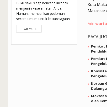
Buku saku siaga bencana ini tidak
Kota Makas
menjamin keselamatan Anda.
Makassar d
Namun, memberikan pedoman
secara umum untuk kesiapsiagaan.
Add
warta
DETAILS
READ MORE
BACA JU
Pemkot M
Pendidik
Pemkot M
Pengelol
Konsiste
Pengelo
Korban G
Dukunga
Makassar
oleh Kem