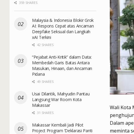
359 SHARES
Malaysia & Indonesia Blokir Grok
AI: Respons Cepat atas Ancaman
Deepfake Seksual dan Langkah
xAI Terkini
42 SHARES
“Pejabat Anti-Kritik” dalam Data:
Membedah Garis Batas Antara
Masukan, Hinaan, dan Ancaman
Pidana
49 SHARES
Usai Dilantik, Mahyudin Pantau
Langsung War Room Kota
Makassar
Wali Kota
31 SHARES
penghujung
Dalam apel
Makassar Kembali Jadi Pilot
meminta s
Project Program ‘Deklarasi Panti