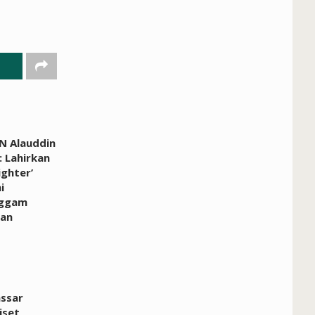
N Alauddin
 Lahirkan
ighter’
i
ggam
an
ssar
iset