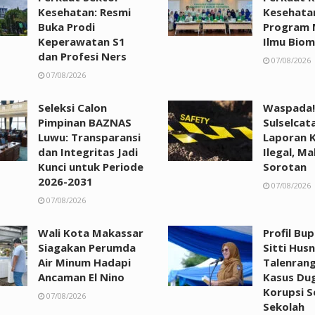
Kesehatan: Resmi
Kesehata
Buka Prodi
Program 
Keperawatan S1
Ilmu Biom
dan Profesi Ners
07/08/2026
07/08/2026
Seleksi Calon
Waspada!
Pimpinan BAZNAS
Sulselcat
Luwu: Transparansi
Laporan 
dan Integritas Jadi
Ilegal, Ma
Kunci untuk Periode
Sorotan
2026-2031
07/08/2026
07/08/2026
Wali Kota Makassar
Profil Bu
Siagakan Perumda
Sitti Husn
Air Minum Hadapi
Talenrang
Ancaman El Nino
Kasus Du
Korupsi 
07/08/2026
Sekolah