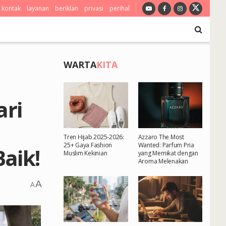
kontak
layanan
beriklan
privasi
perihal
WARTA
KITA
ri
Tren Hijab 2025-2026:
Azzaro The Most
25+ Gaya Fashion
Wanted: Parfum Pria
aik!
Muslim Kekinian
yang Memikat dengan
Aroma Melenakan
A
A