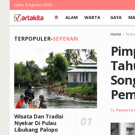
Sabtu, 8 Agustus 2026
ALAM
WARTA
GAYA
MA
Home
Makas
TERPOPULER-
SEPEKAN
Pimp
Tah
Son
Pem
by
Pewarta
Wisata Dan Tradisi
Nyekar Di Pulau
Libukang Palopo