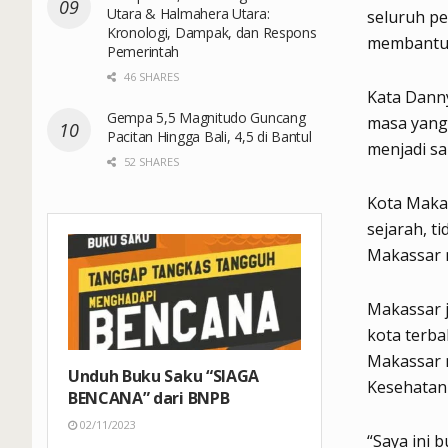
Utara & Halmahera Utara:
seluruh pe
Kronologi, Dampak, dan Respons
membantun
Pemerintah
46 SHARES
Kata Dann
Gempa 5,5 Magnitudo Guncang
masa yang 
Pacitan Hingga Bali, 4,5 di Bantul
menjadi sa
52 SHARES
Kota Maka
sejarah, t
Makassar 
Makassar j
kota terba
Makassar m
Unduh Buku Saku “SIAGA
Kesehatan 
BENCANA” dari BNPB
02/11/2023
“Saya ini 