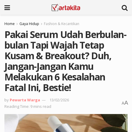
Home
Gaya Hidup
Fashion & Kecantikan
Pakai Serum Udah Berbulan-
bulan Tapi Wajah Tetap
Kusam & Breakout? Duh,
Jangan-Jangan Kamu
Melakukan 6 Kesalahan
Fatal Ini, Bestie!
by
Pewarta Warga
13/02/2026
A
A
Reading Time: 9 mins read