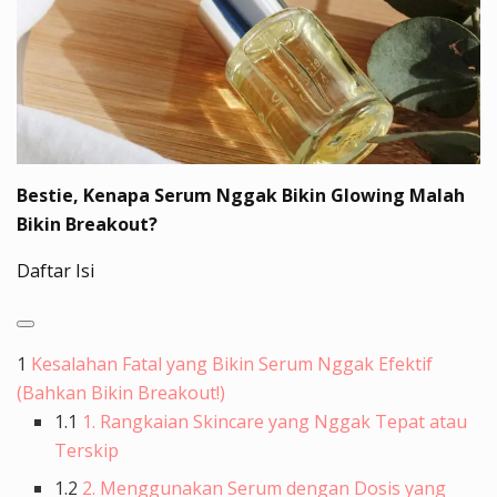
Bestie, Kenapa Serum Nggak Bikin Glowing Malah
Bikin Breakout?
Daftar Isi
1
Kesalahan Fatal yang Bikin Serum Nggak Efektif
(Bahkan Bikin Breakout!)
1.1
1. Rangkaian Skincare yang Nggak Tepat atau
Terskip
1.2
2. Menggunakan Serum dengan Dosis yang