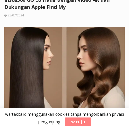
Dukungan Apple Find My
25/07/2024
wartakita.id menggunakan cookies tanpa mengorbankan privasi
Smoothing vs Rebonding vs Keratin: Mana yang
pengunjung.
setuju
Terbaik untuk Rambutmu?