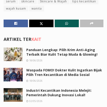
serum
skincare
Skincare & Wajah
tips kecantikan
wajah kusam
wanita
ARTIKEL TER
KAIT
Panduan Lengkap: Pilih Krim Anti-Aging
Terbaik Biar Kulit Tetap Muda & Glowing!
18/06/2026
Waspada FOMO! Dokter Kulit Ingatkan Bijak
Pilih Tren Kecantikan di Media Sosial
18/06/2026
Industri Kecantikan Indonesia Melejit:
Pemerintah Dukung Inovasi Lokal!
02/05/2026