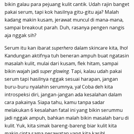
bikin galau para pejuang kulit cantik. Udah rajin banget
pakai serum, tapi kok hasilnya gitu-gitu aja? Malah
kadang makin kusam, jerawat muncul di mana-mana,
sampai breakout parah. Duh, rasanya pengen nangis
aja nggak sih?
Serum itu kan ibarat
superhero
dalam skincare kita, lho!
Kandungan aktifnya tuh beneran ampuh buat ngatasin
masalah kulit, mulai dari kusam, flek hitam, sampai
bikin wajah jadi
super glowing
. Tapi, kalau udah pakai
serum tapi hasilnya nggak sesuai harapan, jangan
buru-buru nyalahin serumnya, ya! Coba deh kita
introspeksi diri, jangan-jangan ada kesalahan dalam
cara pakainya. Siapa tahu, kamu tanpa sadar
melakukan 6 kesalahan fatal ini yang bikin serummu
jadi nggak ampuh, bahkan malah bikin masalah baru di
kulit. Yuk, kita simak bareng-bareng biar kulit kita
makin cinta sama perawatan yang kita kasih!