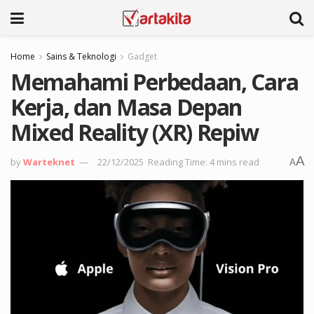
Home
Sains & Teknologi
Gadget
Memahami Perbedaan, Cara
Kerja, dan Masa Depan
Mixed Reality (XR) Repiw
A
by
Warteknet
22/12/2025
Reading Time: 4 mins read
A