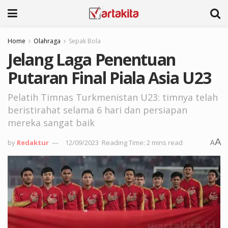
Home
Olahraga
Sepak Bola
Jelang Laga Penentuan
Putaran Final Piala Asia U23
Pelatih Timnas Turkmenistan U23: timnya telah
beristirahat selama 6 hari dan persiapan
mereka sangat baik
A
by
Redaktur
12/09/2023
Reading Time: 2 mins read
A