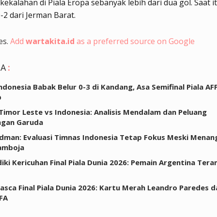
kekalahan di Piala Eropa sebanyak lebih dari dua gol. Saat i
2 dari Jerman Barat.
es.
Add
wartakita.id
as a preferred source on Google
GA
:
ndonesia Babak Belur 0-3 di Kandang, Asa Semifinal Piala AF
p
 Timor Leste vs Indonesia: Analisis Mendalam dan Peluang
gan Garuda
dman: Evaluasi Timnas Indonesia Tetap Fokus Meski Menang
amboja
idiki Kericuhan Final Piala Dunia 2026: Pemain Argentina Ter
Pasca Final Piala Dunia 2026: Kartu Merah Leandro Paredes d
IFA