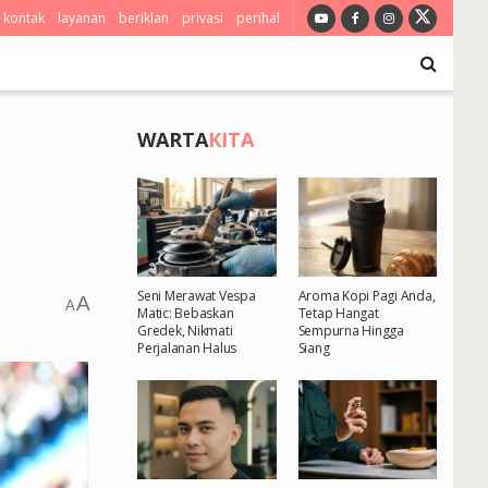
kontak
layanan
beriklan
privasi
perihal
WARTA
KITA
Seni Merawat Vespa
Aroma Kopi Pagi Anda,
A
A
Matic: Bebaskan
Tetap Hangat
Gredek, Nikmati
Sempurna Hingga
Perjalanan Halus
Siang