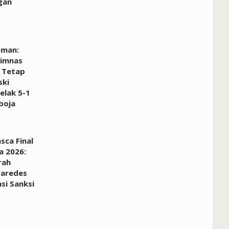
gan
dman:
Timnas
 Tetap
ski
elak 5-1
boja
sca Final
a 2026:
rah
Paredes
si Sanksi