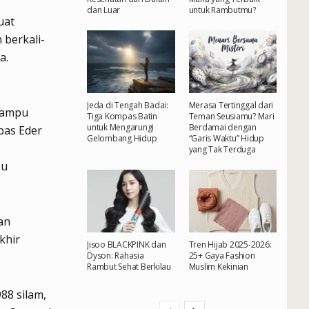
dan Luar
untuk Rambutmu?
uat
 berkali-
a.
Jeda di Tengah Badai:
Merasa Tertinggal dari
 mampu
Tiga Kompas Batin
Teman Seusiamu? Mari
untuk Mengarungi
Berdamai dengan
bas Eder
Gelombang Hidup
“Garis Waktu” Hidup
yang Tak Terduga
pu
an
khir
Jisoo BLACKPINK dan
Tren Hijab 2025-2026:
Dyson: Rahasia
25+ Gaya Fashion
Rambut Sehat Berkilau
Muslim Kekinian
88 silam,