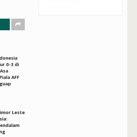
donesia
ur 0-3 di
 Asa
Piala AFF
guap
Timor Leste
sia:
Mendalam
ang