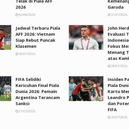
Telak di Piala AFF
Kemenan
2026
Garuda
02/08/2026
31/07/2026
Jadwal Terbaru Piala
John Her
AFF 2026: Vietnam
Evaluasi 
Siap Rebut Puncak
Indonesia
Klasemen
Fokus Me
Menang T
30/07/2026
atas Kam
28/07/2026
FIFA Selidiki
Insiden Pa
Kericuhan Final Piala
Piala Duni
Dunia 2026: Pemain
Kartu Me
Argentina Terancam
Leandro 
Sanksi
dan Poten
FIFA
21/07/2026
20/07/2026