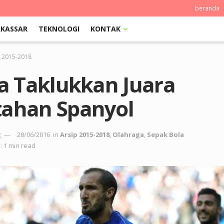
beranda
KASSAR
TEKNOLOGI
KONTAK
p 2015-2018
ia Taklukkan Juara
tahan Spanyol
g
28/06/2016
in
Arsip 2015-2018
,
Olahraga
,
Sepak Bola
: 1 min read