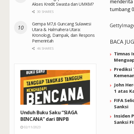
menderita 
Akses Kredit Swasta dan UMKM?
tumbang 0-
30 SHARES
Gempa M7,6 Guncang Sulawesi
GettyImag
Utara & Halmahera Utara:
Kronologi, Dampak, dan Respons
Pemerintah
BACA JU
46 SHARES
Timnas I
Mengua
Prediksi
Kemenan
John Her
1 atas K
FIFA Sel
Sanksi
Unduh Buku Saku “SIAGA
Insiden 
BENCANA” dari BNPB
Sanksi F
02/11/2023