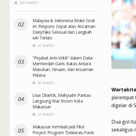
364 SHARES
Malaysia & Indonesia Blokir Grok
AI: Respons Cepat atas Ancaman
Deepfake Seksual dan Langkah
xAI Terkini
42 SHARES
“Pejabat Anti-Kritik” dalam Data:
Membedah Garis Batas Antara
Masukan, Hinaan, dan Ancaman
Pidana
49 SHARES
Wartakita
Usai Dilantik, Mahyudin Pantau
perempat f
Langsung War Room Kota
digelar di 
Makassar
31 SHARES
Dua gol Ita
Makassar Kembali Jadi Pilot
sekaligus 
Project Program ‘Deklarasi Panti