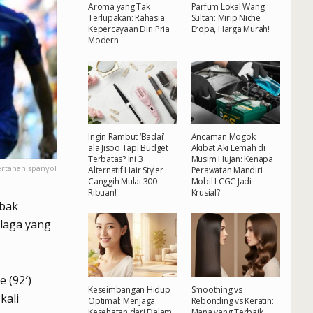
Aroma yang Tak
Parfum Lokal Wangi
Terlupakan: Rahasia
Sultan: Mirip Niche
Kepercayaan Diri Pria
Eropa, Harga Murah!
Modern
Ingin Rambut ‘Badai’
Ancaman Mogok
ala Jisoo Tapi Budget
Akibat Aki Lemah di
Terbatas? Ini 3
Musim Hujan: Kenapa
bertahan spanyol
Alternatif Hair Styler
Perawatan Mandiri
Canggih Mulai 300
Mobil LCGC Jadi
Ribuan!
Krusial?
abak
 laga yang
e (92′)
Keseimbangan Hidup
Smoothing vs
kali
Optimal: Menjaga
Rebonding vs Keratin:
Kesehatan dari Dalam
Mana yang Terbaik