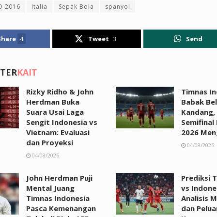
O 2016
Italia
Sepak Bola
spanyol
Share
4
Tweet
3
Send
 TER
KAIT
Rizky Ridho & John
Timnas In
Herdman Buka
Babak Bel
Suara Usai Laga
Kandang,
Sengit Indonesia vs
Semifinal 
Vietnam: Evaluasi
2026 Men
dan Proyeksi
04/08/2026
04/08/2026
John Herdman Puji
Prediksi 
Mental Juang
vs Indone
Timnas Indonesia
Analisis 
Pasca Kemenangan
dan Pelu