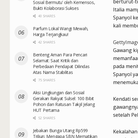
berturut-t
Sosial Bermutu’ oleh Kemensos,
Bukti Kolaborasi Sukses
Italia ma
40 SHARES
Spanyol ke
kali memb
Parfum Lokal Wangi Mewah,
Harga Terjangkau!
GettyImag
42 SHARES
Gawang kip
Benteng Aman Para Pencari
memanfaatk
Selamat: Saat Kritik dan
pada menit
Perbedaan Pendapat Dilindas
Atas Nama Stabilitas
Spanyol ya
75 SHARES
menemukan
Aksi Lingkungan dan Sosial
Gerakan Rakyat Sulsel: 100 Bibit
Kendati s
Pohon dan Ratusan Takjil Jelang
gawangnya,
HUT Pertama
setelah P
52 SHARES
Jebakan Bunga Utang Rp599
Kekalahan 
Triliun: Mengapa SBN Mematikan