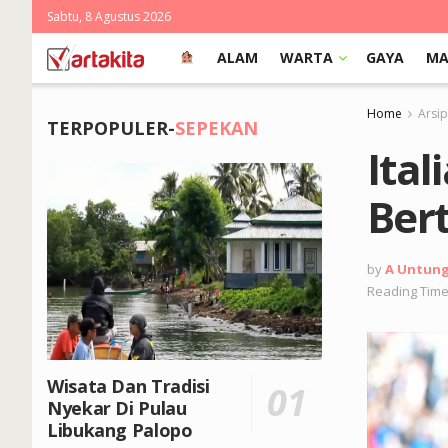
Sabtu, 8 Agustus 2026
ALAM
WARTA
GAYA
MA
Home
Arsi
TERPOPULER-
SEPEKAN
Ital
Ber
by
A Untun
Reading Time
Wisata Dan Tradisi
Nyekar Di Pulau
Libukang Palopo