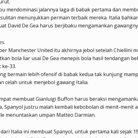
urut.
mpu mendominasi jalannya laga di babak pertama dan memb
sulitan menunjukkan permain terbaik mereka. Italia bahkan
uat David De Gea harus berjibaku mengamankan gawangny
es.
er Manchester United itu akhirnya jebol setelah Chiellini
an bola liar usai De Gea menepis bola hasil tendangan be
 ke-33.
ng bermain lebih ofensif di babak kedua tak kunjung mam
 celah untuk menjebol gawang Italia.
empat membuat Gianluigi Buffon harus beraksi mengamank
 Spanyol justru malah kembali kebobolan di menit-menit a
elle menuntaskan umpan Matteo Darmian.
dari Italia ini membuat Spanyol, untuk pertama kali sejak 19