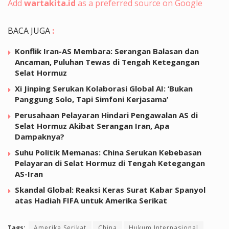
Add
wartakita.id
as a preferred source on Google
BACA JUGA
:
Konflik Iran-AS Membara: Serangan Balasan dan
Ancaman, Puluhan Tewas di Tengah Ketegangan
Selat Hormuz
Xi Jinping Serukan Kolaborasi Global AI: ‘Bukan
Panggung Solo, Tapi Simfoni Kerjasama’
Perusahaan Pelayaran Hindari Pengawalan AS di
Selat Hormuz Akibat Serangan Iran, Apa
Dampaknya?
Suhu Politik Memanas: China Serukan Kebebasan
Pelayaran di Selat Hormuz di Tengah Ketegangan
AS-Iran
Skandal Global: Reaksi Keras Surat Kabar Spanyol
atas Hadiah FIFA untuk Amerika Serikat
Tags:
Amerika Serikat
China
Hukum Internasional