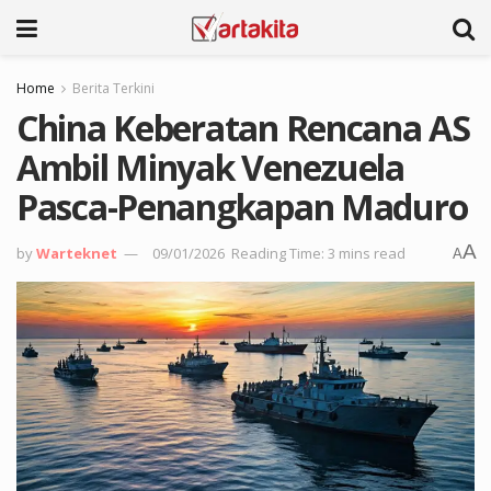
Home
Berita Terkini
China Keberatan Rencana AS
Ambil Minyak Venezuela
Pasca-Penangkapan Maduro
A
by
Warteknet
09/01/2026
Reading Time: 3 mins read
A