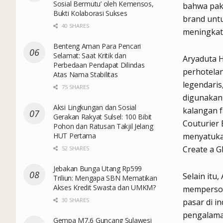
Sosial Bermutu’ oleh Kemensos,
bahwa paka
Bukti Kolaborasi Sukses
brand unt
40 SHARES
meningkat
Benteng Aman Para Pencari
Selamat: Saat Kritik dan
Aryaduta H
Perbedaan Pendapat Dilindas
perhotela
Atas Nama Stabilitas
legendaris
75 SHARES
digunakan 
Aksi Lingkungan dan Sosial
kalangan f
Gerakan Rakyat Sulsel: 100 Bibit
Couturier 
Pohon dan Ratusan Takjil Jelang
HUT Pertama
menyatukan
Create a G
52 SHARES
Jebakan Bunga Utang Rp599
Selain itu
Triliun: Mengapa SBN Mematikan
Akses Kredit Swasta dan UMKM?
mempersona
30 SHARES
pasar di i
pengalama
Gempa M7,6 Guncang Sulawesi