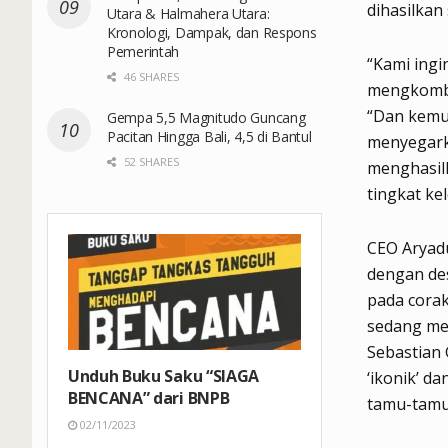
dihasilkan
Utara & Halmahera Utara:
Kronologi, Dampak, dan Respons
Pemerintah
“Kami ingi
46 SHARES
mengkombi
“Dan kemud
Gempa 5,5 Magnitudo Guncang
Pacitan Hingga Bali, 4,5 di Bantul
menyegark
52 SHARES
menghasilk
tingkat ke
CEO Aryad
dengan de
pada corak
sedang me
Sebastian
Unduh Buku Saku “SIAGA
‘ikonik’ d
BENCANA” dari BNPB
tamu-tamu
02/11/2023