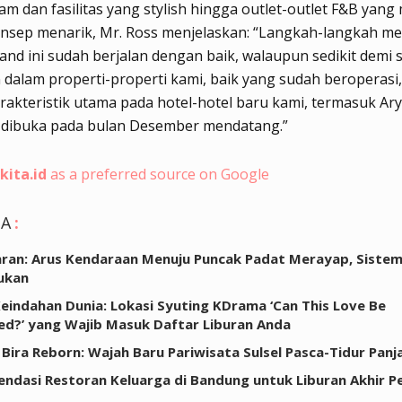
am dan fasilitas yang stylish hingga outlet-outlet F&B yang 
nsep menarik, Mr. Ross menjelaskan: “Langkah-langkah 
and ini sudah berjalan dengan baik, walaupun sedikit demi s
 dalam properti-properti kami, baik yang sudah beroperasi
rakteristik utama pada hotel-hotel baru kami, termasuk Ary
 dibuka pada bulan Desember mendatang.”
kita.id
as a preferred source on Google
GA
:
ran: Arus Kendaraan Menuju Puncak Padat Merayap, Siste
ukan
 Keindahan Dunia: Lokasi Syuting KDrama ‘Can This Love Be
ed?’ yang Wajib Masuk Daftar Liburan Anda
 Bira Reborn: Wajah Baru Pariwisata Sulsel Pasca-Tidur Panj
ndasi Restoran Keluarga di Bandung untuk Liburan Akhir P