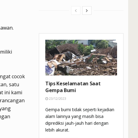
nawan.
iliki
ngat cocok
Tips Keselamatan Saat
an, satu
Gempa Bumi
t ini kami
23/12/2023
 rancangan
 yang
Gempa bumi tidak seperti kejadian
engan
alam lainnya yang masih bisa
diprediksi jauh-jauh hari dengan
lebih akurat.