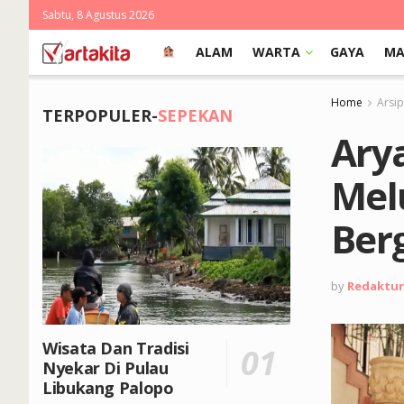
Sabtu, 8 Agustus 2026
ALAM
WARTA
GAYA
MA
Home
Arsi
TERPOPULER-
SEPEKAN
Ary
Mel
Ber
by
Redaktur
Wisata Dan Tradisi
Nyekar Di Pulau
Libukang Palopo