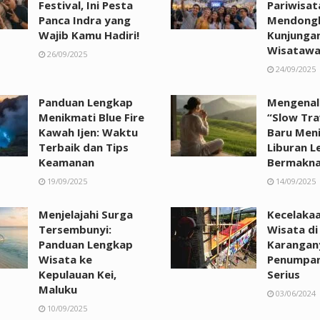
Festival, Ini Pesta
Pariwisat
Panca Indra yang
Mendong
Wajib Kamu Hadiri!
Kunjunga
Wisataw
26/09/2025
24/09/2025
Panduan Lengkap
Mengenal
Menikmati Blue Fire
“Slow Tra
Kawah Ijen: Waktu
Baru Men
Terbaik dan Tips
Liburan L
Keamanan
Bermakn
19/09/2025
14/09/2025
Menjelajahi Surga
Kecelaka
Tersembunyi:
Wisata di
Panduan Lengkap
Karangany
Wisata ke
Penumpan
Kepulauan Kei,
Serius
Maluku
03/06/2024
10/09/2025