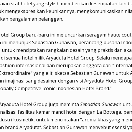
ian staf hotel yang stylish memberikan kesempatan lain b
uk mengekspresikan keunikannya, mengkomunikasikan nilai
kan pengalaman pelanggan.
otel Group baru-baru ini meluncurkan seragam haute cout
n ini menunjuk Sebastian Gunawan, perancang busana Indo
, untuk menciptakan rangkaian desain yang praktis dan ak
di semua hotel milik Aryaduta Hotel Group. Selalu mendapat
ashion internasional dan merupakan anggota dari “Internat
Extraordinaire” yang elit, sketsa Sebastian Gunawan untuk 
 imajinasi sang desainer dengan visi Aryaduta Hotel Group
lobally Competitive Iconic Indonesian Hotel Brand.”
, Aryaduta Hotel Group juga meminta
Sebastian Gunawa
n unt
lisasi fasilitas kamar mandi hotel dengan La Bottega, pe
ndustri kosmetik, untuk menciptakan “aroma khas yang me
n brand Aryaduta”. Sebastian Gunawan menyebut esensi y