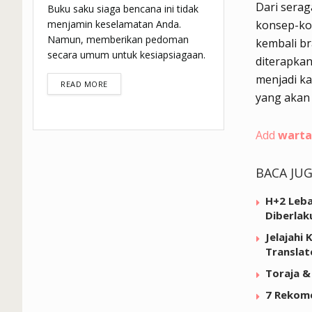
Dari serag
Buku saku siaga bencana ini tidak
konsep-ko
menjamin keselamatan Anda.
Namun, memberikan pedoman
kembali br
secara umum untuk kesiapsiagaan.
diterapkan
menjadi ka
DETAILS
READ MORE
yang akan
Add
warta
BACA JU
H+2 Leba
Diberlak
Jelajahi
Translat
Toraja &
7 Rekome