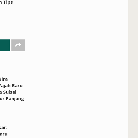
n Tips
Bira
ajah Baru
a Sulsel
ur Panjang
ar:
aru