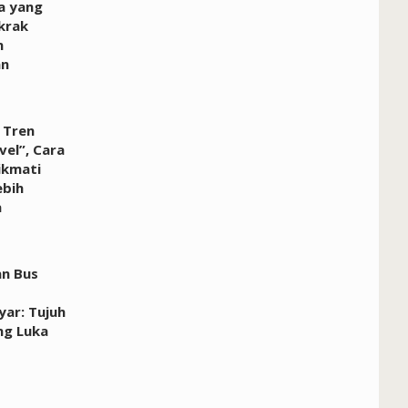
a yang
krak
n
an
 Tren
vel”, Cara
ikmati
ebih
a
an Bus
ar: Tujuh
g Luka