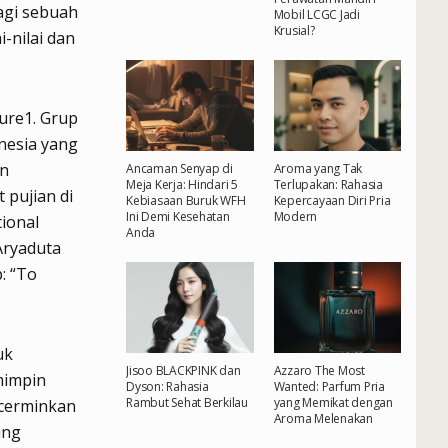
agi sebuah
Mobil LCGC Jadi
Krusial?
-nilai dan
ure1. Grup
nesia yang
an
Ancaman Senyap di
Aroma yang Tak
Meja Kerja: Hindari 5
Terlupakan: Rahasia
 pujian di
Kebiasaan Buruk WFH
Kepercayaan Diri Pria
Ini Demi Kesehatan
Modern
ional
Anda
Aryaduta
: “To
uk
Jisoo BLACKPINK dan
Azzaro The Most
mimpin
Dyson: Rahasia
Wanted: Parfum Pria
Rambut Sehat Berkilau
yang Memikat dengan
ncerminkan
Aroma Melenakan
ang