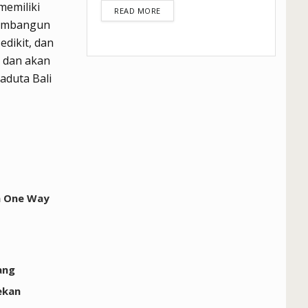
memiliki
DETAILS
READ MORE
membangun
edikit, dan
, dan akan
aduta Bali
m One Way
ang
ekan