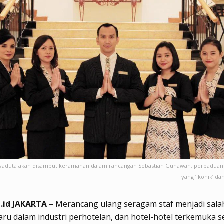
yaduta akan disambut keramahan dalam rancangan Sebastian Gunawan, perpaduan 
yang ‘ikonik’ d
.id JAKARTA
– Merancang ulang seragam staf menjadi salah
ru dalam industri perhotelan, dan hotel-hotel terkemuka 