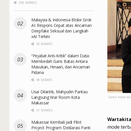
359 SHARES
Malaysia & Indonesia Blokir Grok
AI: Respons Cepat atas Ancaman
Deepfake Seksual dan Langkah
xAI Terkini
42 SHARES
“Pejabat Anti-Kritik” dalam Data:
Membedah Garis Batas Antara
Masukan, Hinaan, dan Ancaman
Pidana
49 SHARES
Usai Dilantik, Mahyudin Pantau
Langsung War Room Kota
Tamo hotel Ar
Makassar
31 SHARES
Wartakita
Makassar Kembali Jadi Pilot
mode terba
Project Program ‘Deklarasi Panti