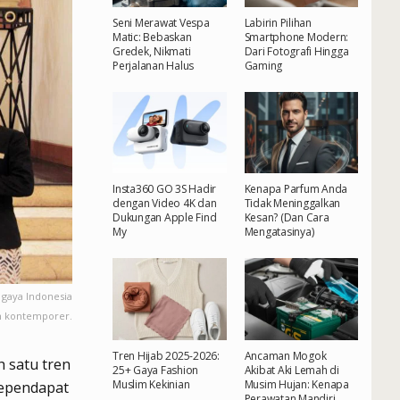
Seni Merawat Vespa
Labirin Pilihan
Matic: Bebaskan
Smartphone Modern:
Gredek, Nikmati
Dari Fotografi Hingga
Perjalanan Halus
Gaming
Insta360 GO 3S Hadir
Kenapa Parfum Anda
dengan Video 4K dan
Tidak Meninggalkan
Dukungan Apple Find
Kesan? (Dan Cara
My
Mengatasinya)
gaya Indonesia
an kontemporer.
Tren Hijab 2025-2026:
Ancaman Mogok
 satu tren
25+ Gaya Fashion
Akibat Aki Lemah di
Muslim Kekinian
Musim Hujan: Kenapa
sependapat
Perawatan Mandiri