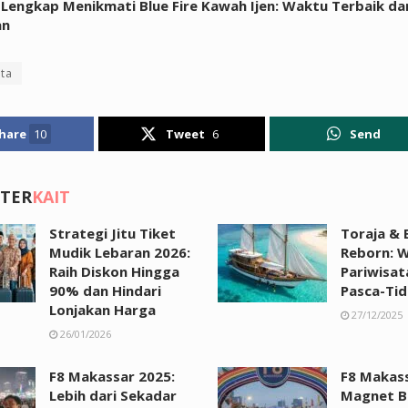
Lengkap Menikmati Blue Fire Kawah Ijen: Waktu Terbaik da
an
ta
hare
10
Tweet
6
Send
 TER
KAIT
Strategi Jitu Tiket
Toraja & 
Mudik Lebaran 2026:
Reborn: W
Raih Diskon Hingga
Pariwisat
90% dan Hindari
Pasca-Tid
Lonjakan Harga
27/12/2025
26/01/2026
F8 Makassar 2025:
F8 Makass
Lebih dari Sekadar
Magnet B