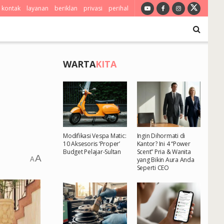
kontak
layanan
beriklan
privasi
perihal
WARTA
KITA
Modifikasi Vespa Matic:
Ingin Dihormati di
10 Aksesoris ‘Proper’
Kantor? Ini 4 “Power
Budget Pelajar-Sultan
Scent” Pria & Wanita
A
A
yang Bikin Aura Anda
Seperti CEO