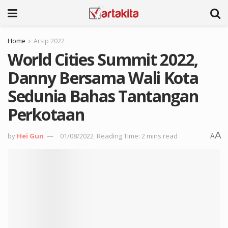
Home
Arsip 2022
World Cities Summit 2022,
Danny Bersama Wali Kota
Sedunia Bahas Tantangan
Perkotaan
A
by
Hei Gun
01/08/2022
Reading Time: 2 mins read
A