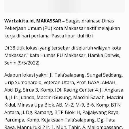
Wartakita.id, MAKASSAR –
Satgas drainase Dinas
Pekerjaan Umum (PU) kota Makassar aktif melajukan
kerja di hari pertama. Pasca libur idul fitri.
Di 38 titik lokasi yang tersebar di seluruh wilayah kota
Makassar,” kata Humas PU Makassar, Hamka Darwis,
Senin (9/5/2022).
Adapun lokasi yakni, Jl. Tala’salapang, Sungai Saddang,
Urip Sumohardjo, veteran Utara, Prof. BASALAMAH,
Abd. Dg. Sirua 3, Komp. IDI, Racing Center 4, Jl. Angkasa
4, Jl. Ir. Juanda, Maccini Gusung, Maccini Sawah, Maccini
Kidul, Minasa Upa Blok. AB, M-2, M-9, B-6, Komp. BTN
Antara, Jl. Dg. Ramang, BTP Blok. H, Pajjaiyyang Raya,
Parumpa, Komp. Kejaksaan Tala’salapang, Dg. Tata
Raya, Mannuruki 2 lr. 1, Muh. Tahir, A. Mallombassang,