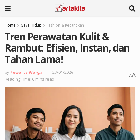
Home
Gaya Hidup
Fashion & Kecantikan
Tren Perawatan Kulit &
Rambut: Efisien, Instan, dan
Tahan Lama!
by
Pewarta Warga
27/01/2026
A
A
Reading Time: 6 mins read