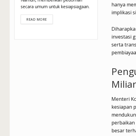
hanya memp
secara umum untuk kesiapsiagaan.
implikasi 
DETAILS
READ MORE
Diharapkan
investasi 
serta tran
pembiayaan
Pengu
Milia
Menteri K
kesiapan p
mendukung 
perbaikan 
besar terh