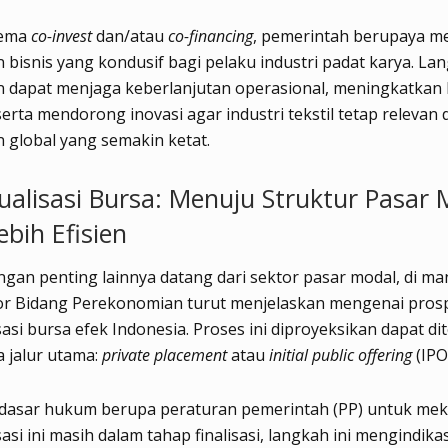
kema
co-invest
dan/atau
co-financing
, pemerintah berupaya m
 bisnis yang kondusif bagi pelaku industri padat karya. Lan
 dapat menjaga keberlanjutan operasional, meningkatkan 
serta mendorong inovasi agar industri tekstil tetap relevan 
 global yang semakin ketat.
alisasi Bursa: Menuju Struktur Pasar 
bih Efisien
an penting lainnya datang dari sektor pasar modal, di ma
or Bidang Perekonomian turut menjelaskan mengenai pros
asi bursa efek Indonesia. Proses ini diproyeksikan dapat d
a jalur utama:
private placement
atau
initial public offering
(IPO
dasar hukum berupa peraturan pemerintah (PP) untuk me
asi ini masih dalam tahap finalisasi, langkah ini mengindika