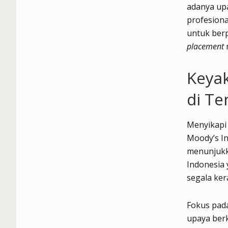
adanya upa
profesiona
untuk berp
placement
m
Keyak
di Te
Menyikapi 
Moody’s In
menunjukk
Indonesia 
segala ker
Fokus pada
upaya ber