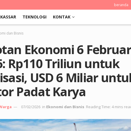
beranda
KASSAR
TEKNOLOGI
KONTAK
omi dan Bisnis
otan Ekonomi 6 Februar
: Rp110 Triliun untuk
risasi, USD 6 Miliar untu
tor Padat Karya
 Warga
07/02/2026
in
Ekonomi dan Bisnis
Reading Time: 4 mins rea