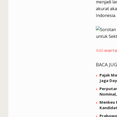
menjadi la
akurat aka
Indonesia.
Add
warta
BACA JU
Pajak Ma
Jaga Day
Perputar
Nominal,
Menkeu P
Kandida
Prabowo