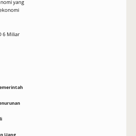
onomi yang
 ekonomi
Pemerintah
Penurunan
i
an Uang