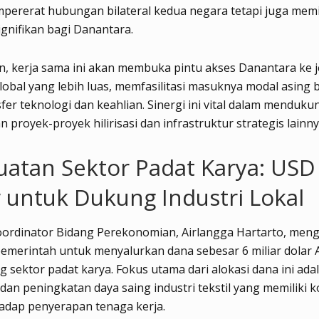
ererat hubungan bilateral kedua negara tetapi juga memil
signifikan bagi Danantara.
, kerja sama ini akan membuka pintu akses Danantara ke j
global yang lebih luas, memfasilitasi masuknya modal asing b
sfer teknologi dan keahlian. Sinergi ini vital dalam menduku
 proyek-proyek hilirisasi dan infrastruktur strategis lainny
atan Sektor Padat Karya: USD
r untuk Dukung Industri Lokal
oordinator Bidang Perekonomian, Airlangga Hartarto, m
emerintah untuk menyalurkan dana sebesar 6 miliar dolar 
sektor padat karya. Fokus utama dari alokasi dana ini ada
dan peningkatan daya saing industri tekstil yang memiliki k
adap penyerapan tenaga kerja.