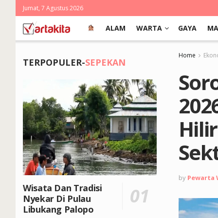
Jumat, 7 Agustus 2026
ALAM
WARTA
GAYA
MA
Home
Ekon
TERPOPULER-
SEPEKAN
Sor
2026
Hili
Sek
by
Pewarta
Wisata Dan Tradisi
Nyekar Di Pulau
Libukang Palopo