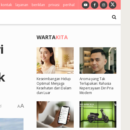
kontak
layanan
beriklan
privasi
perihal
WARTA
KITA
i
k
Keseimbangan Hidup
Aroma yang Tak
Optimal: Menjaga
Terlupakan: Rahasia
Kesehatan dari Dalam
Kepercayaan Diri Pria
dan Luar
Modern
A
d
A