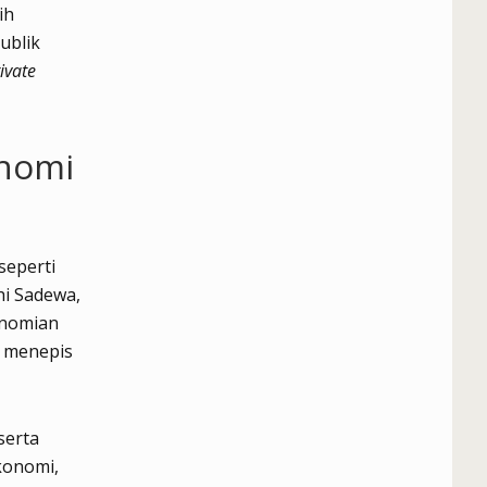
ih
ublik
ivate
onomi
seperti
hi Sadewa,
onomian
u menepis
serta
konomi,