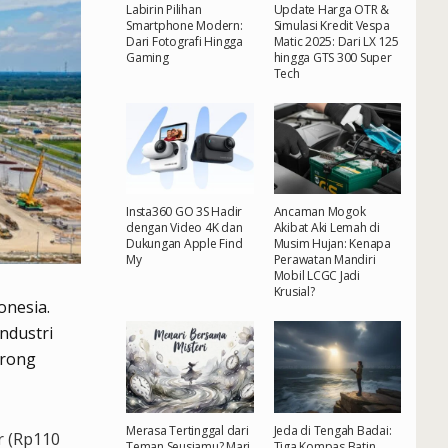
Labirin Pilihan
Update Harga OTR &
Smartphone Modern:
Simulasi Kredit Vespa
Dari Fotografi Hingga
Matic 2025: Dari LX 125
Gaming
hingga GTS 300 Super
Tech
Insta360 GO 3S Hadir
Ancaman Mogok
dengan Video 4K dan
Akibat Aki Lemah di
Dukungan Apple Find
Musim Hujan: Kenapa
My
Perawatan Mandiri
Mobil LCGC Jadi
Krusial?
onesia.
industri
orong
Merasa Tertinggal dari
Jeda di Tengah Badai:
r (Rp110
Teman Seusiamu? Mari
Tiga Kompas Batin