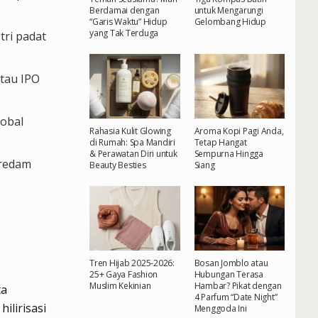
Berdamai dengan
untuk Mengarungi
“Garis Waktu” Hidup
Gelombang Hidup
yang Tak Terduga
tri padat
tau IPO
lobal
Rahasia Kulit Glowing
Aroma Kopi Pagi Anda,
di Rumah: Spa Mandiri
Tetap Hangat
& Perawatan Diri untuk
Sempurna Hingga
eredam
Beauty Besties
Siang
Tren Hijab 2025-2026:
Bosan Jomblo atau
25+ Gaya Fashion
Hubungan Terasa
Muslim Kekinian
Hambar? Pikat dengan
ta
4 Parfum “Date Night”
ilirisasi
Menggoda Ini