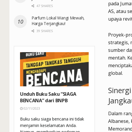
pada Jumat,
47 SHARES
AS, atau s
Parfum Lokal Wangi Mewah,
upaya revi
Harga Terjangkau!
39 SHARES
Proyek-pro
strategis
sumber da
mentah. Ke
menciptaka
global.
Sinergi
Unduh Buku Saku “SIAGA
Jangka
BENCANA” dari BNPB
02/11/2023
Dalam ran
Buku saku siaga bencana ini tidak
Albanese, 
menjamin keselamatan Anda.
Memorandum
Namun, memberikan pedoman