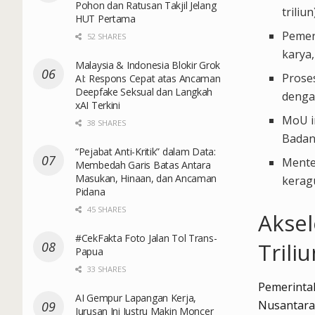
Pohon dan Ratusan Takjil Jelang
triliu
HUT Pertama
Pemer
52 SHARES
karya,
Malaysia & Indonesia Blokir Grok
Prose
AI: Respons Cepat atas Ancaman
Deepfake Seksual dan Langkah
denga
xAI Terkini
MoU i
38 SHARES
Badan
“Pejabat Anti-Kritik” dalam Data:
Mente
Membedah Garis Batas Antara
Masukan, Hinaan, dan Ancaman
kerag
Pidana
45 SHARES
Aksel
#CekFakta Foto Jalan Tol Trans-
Trili
Papua
33 SHARES
Pemerintah
AI Gempur Lapangan Kerja,
Nusantara 
Jurusan Ini Justru Makin Moncer