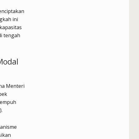
enciptakan
gkah ini
kapasitas
di tengah
Modal
na Menteri
pek
itempuh
).
kanisme
sikan