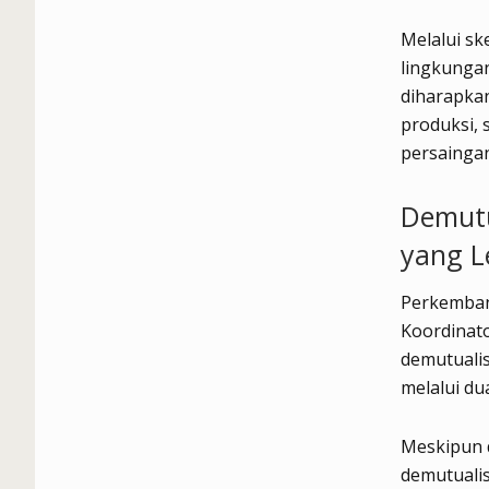
Melalui s
lingkungan
diharapkan
produksi, 
persaingan
Demutu
yang Le
Perkembang
Koordinat
demutualis
melalui du
Meskipun 
demutualis