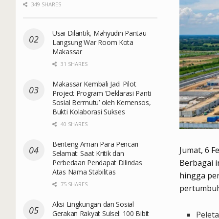
349 SHARES
Usai Dilantik, Mahyudin Pantau
Langsung War Room Kota
Makassar
31 SHARES
Makassar Kembali Jadi Pilot
Project Program ‘Deklarasi Panti
Sosial Bermutu’ oleh Kemensos,
Bukti Kolaborasi Sukses
40 SHARES
Benteng Aman Para Pencari
Jumat, 6 F
Selamat: Saat Kritik dan
Berbagai in
Perbedaan Pendapat Dilindas
Atas Nama Stabilitas
hingga pe
75 SHARES
pertumbuha
Aksi Lingkungan dan Sosial
Gerakan Rakyat Sulsel: 100 Bibit
Peleta