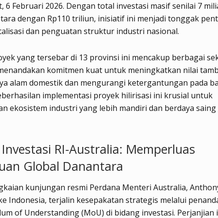
 6 Februari 2026. Dengan total investasi masif senilai 7 mili
etara dengan Rp110 triliun, inisiatif ini menjadi tonggak pen
talisasi dan penguatan struktur industri nasional.
yek yang tersebar di 13 provinsi ini mencakup berbagai se
, menandakan komitmen kuat untuk meningkatkan nilai tam
ya alam domestik dan mengurangi ketergantungan pada b
berhasilan implementasi proyek hilirisasi ini krusial untuk
n ekosistem industri yang lebih mandiri dan berdaya saing
 Investasi RI-Australia: Memperluas
uan Global Danantara
gkaian kunjungan resmi Perdana Menteri Australia, Anthon
ke Indonesia, terjalin kesepakatan strategis melalui pena
 of Understanding (MoU) di bidang investasi. Perjanjian i