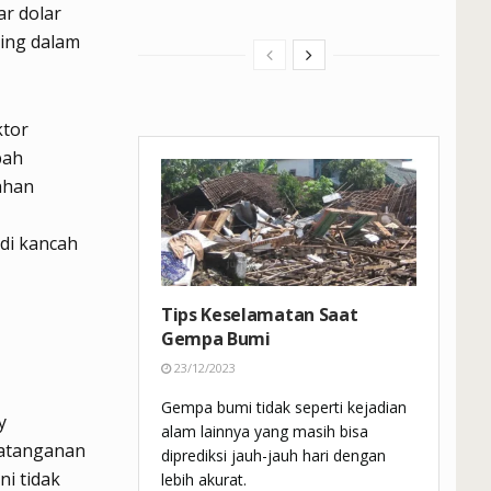
ar dolar
ting dalam
ktor
bah
ahan
 di kancah
Tips Keselamatan Saat
Gempa Bumi
23/12/2023
Gempa bumi tidak seperti kejadian
y
alam lainnya yang masih bisa
ndatanganan
diprediksi jauh-jauh hari dengan
ni tidak
lebih akurat.