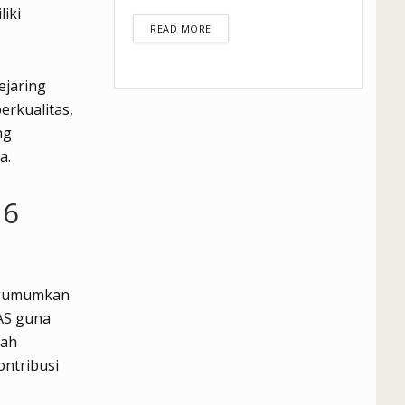
iki
DETAILS
READ MORE
ejaring
erkualitas,
ng
a.
 6
engumumkan
AS guna
lah
ontribusi