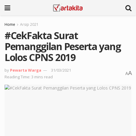
Home
Arsip 2021
#CekFakta Surat
Pemanggilan Peserta yang
Lolos CPNS 2019
by
Pewarta Warga
31/03/2021
A
A
Reading Time: 3 mins read