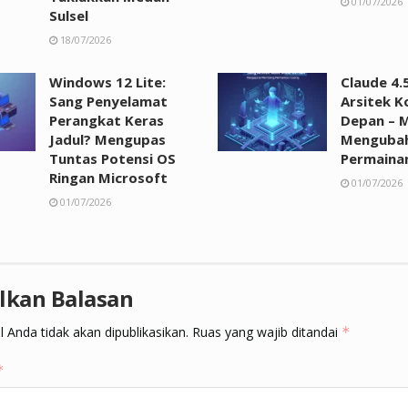
01/07/2026
Sulsel
18/07/2026
Windows 12 Lite:
Claude 4.
Sang Penyelamat
Arsitek 
Perangkat Keras
Depan – 
Jadul? Mengupas
Menguba
Tuntas Potensi OS
Permaina
Ringan Microsoft
01/07/2026
01/07/2026
lkan Balasan
 Anda tidak akan dipublikasikan.
Ruas yang wajib ditandai
*
*