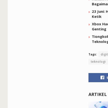
Bagaima
23 Juni:
Ketik
Xbox Had
Genting
Tiongkok
Teknolog
Tags:
digit
teknologi
ARTIKEL