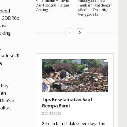
Smartphone Modern:
Hubungan Terasa
Dari Fotografi Hingga
Hambar? Pikat dengan
Gaming
4 Parfum “Date Night”
speed
Menggoda Ini
M GDDR6x
asi
king.
,
olusi 2K,
te
 Ray
dan
Tips Keselamatan Saat
 DLSS 3
Gempa Bumi
alitas
23/12/2023
Gempa bumi tidak seperti kejadian