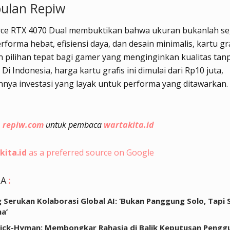
ulan Repiw
orce RTX 4070 Dual membuktikan bahwa ukuran bukanlah se
forma hebat, efisiensi daya, dan desain minimalis, kartu gra
pilihan tepat bagi gamer yang menginginkan kualitas tan
Di Indonesia, harga kartu grafis ini dimulai dari Rp10 juta,
nya investasi yang layak untuk performa yang ditawarkan.
h repiw.com
untuk pembaca
wartakita.id
kita.id
as a preferred source on Google
GA
:
ng Serukan Kolaborasi Global AI: ‘Bukan Panggung Solo, Tapi 
a’
ck-Hyman: Membongkar Rahasia di Balik Keputusan Pengg