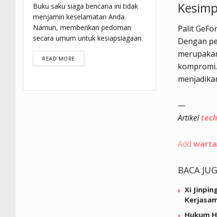
Kesimp
Buku saku siaga bencana ini tidak
menjamin keselamatan Anda.
Namun, memberikan pedoman
Palit GeF
secara umum untuk kesiapsiagaan.
Dengan per
merupakan 
DETAILS
READ MORE
kompromi. 
menjadikan
—
Artikel
tec
Add
warta
BACA JU
Xi Jinpi
Kerjasam
Hukum Hi