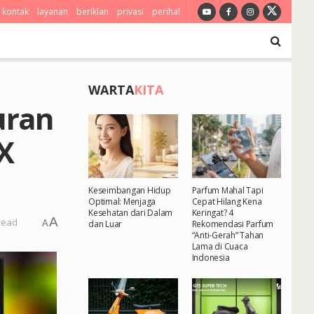
kontak
layanan
beriklan
privasi
perihal
WARTA
KITA
uran
X
Keseimbangan Hidup
Parfum Mahal Tapi
Optimal: Menjaga
Cepat Hilang Kena
Kesehatan dari Dalam
Keringat? 4
A
read
A
dan Luar
Rekomendasi Parfum
“Anti-Gerah” Tahan
Lama di Cuaca
Indonesia