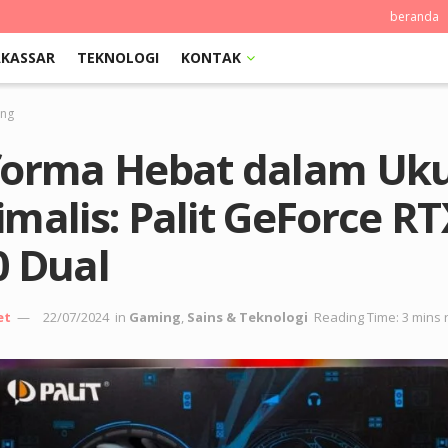
beranda
KASSAR
TEKNOLOGI
KONTAK
ng
forma Hebat dalam Uk
malis: Palit GeForce RT
0 Dual
et
22/07/2024
in
Gaming
,
Sains & Teknologi
Reading Time: 3 mins 