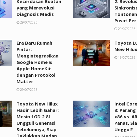
Kecerdasan Buatan
2: Revolus
yang Merevolusi
Sinkronis
Diagnosis Medis
Tontonan
Pusat Per
29/07/2026
29/07/2026
Era Baru Rumah
Toyota L
Pintar:
New Hilux
Mengintegrasikan
19/07/2026
Google Home &
Apple HomeKit
dengan Protokol
Matter
29/07/2026
Toyota New Hilux
Intel Cor
Hadir Lebih Gahar:
3: Perang
Mesin 1GD 2.8L
x86 vs. A
Ungguli Generasi
Panas, Si
Sebelumnya, Siap
Unggul?
Taklukkan Medan