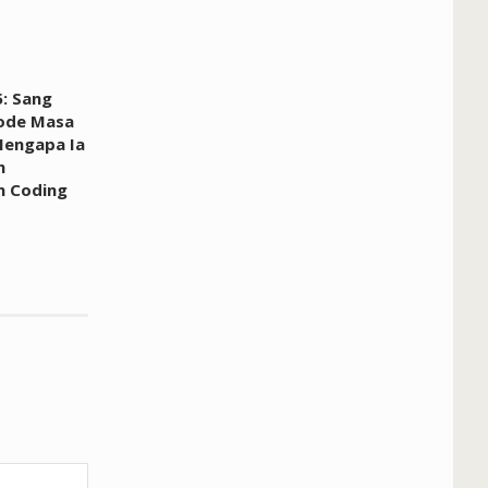
5: Sang
Kode Masa
Mengapa Ia
h
n Coding