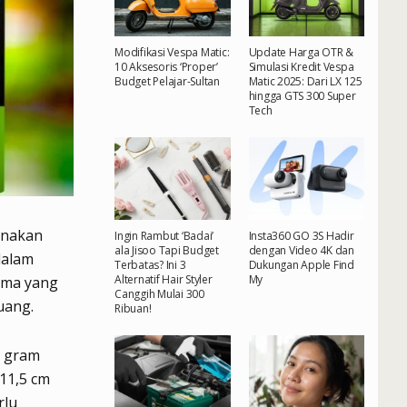
Modifikasi Vespa Matic:
Update Harga OTR &
10 Aksesoris ‘Proper’
Simulasi Kredit Vespa
Budget Pelajar-Sultan
Matic 2025: Dari LX 125
hingga GTS 300 Super
Tech
unakan
Ingin Rambut ‘Badai’
Insta360 GO 3S Hadir
ala Jisoo Tapi Budget
dengan Video 4K dan
dalam
Terbatas? Ini 3
Dukungan Apple Find
Alternatif Hair Styler
My
orma yang
Canggih Mulai 300
uang.
Ribuan!
0 gram
 11,5 cm
rlu