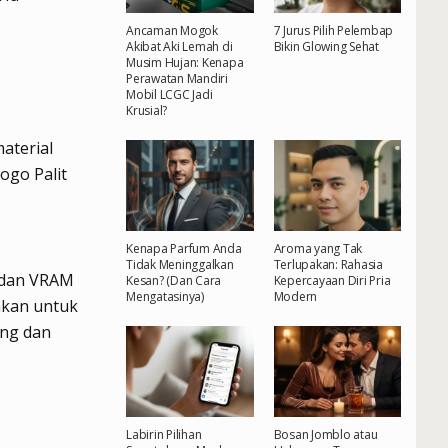
Ancaman Mogok
7 Jurus Pilih Pelembap
Akibat Aki Lemah di
Bikin Glowing Sehat
Musim Hujan: Kenapa
Perawatan Mandiri
Mobil LCGC Jadi
Krusial?
aterial
ogo Palit
Kenapa Parfum Anda
Aroma yang Tak
Tidak Meninggalkan
Terlupakan: Rahasia
 dan VRAM
Kesan? (Dan Cara
Kepercayaan Diri Pria
Mengatasinya)
Modern
nakan untuk
ang dan
Labirin Pilihan
Bosan Jomblo atau