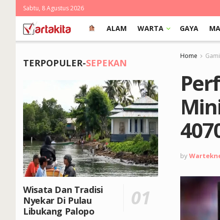
Sabtu, 8 Agustus 2026
ALAM
WARTA
GAYA
MA
Home
Gami
TERPOPULER-
SEPEKAN
Per
Mini
407
by
Wartekn
Wisata Dan Tradisi
Nyekar Di Pulau
Libukang Palopo