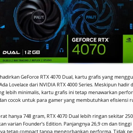
ghadirkan GeForce RTX 4070 Dual, kartu grafis yang mengg
 Ada Lovelace dari NVIDIA RTX 4000 Series. Meskipun hadir 
g lebih minimalis, kartu grafis ini tetap menawarkan perf
an cocok untuk para gamer yang membutuhkan efisiensi r
at hanya 748 gram, RTX 4070 Dual lebih ringan sekitar 25
an varian Founder’s Edition. Panjangnya 26,9 cm dan tinggi
a tetap compact tanpa mengorbankan performa. Tidak pe