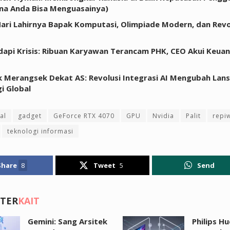
na Anda Bisa Menguasainya)
 Hari Lahirnya Bapak Komputasi, Olimpiade Modern, dan Revo
api Krisis: Ribuan Karyawan Terancam PHK, CEO Akui Keua
 Merangsek Dekat AS: Revolusi Integrasi AI Mengubah Lan
i Global
al
gadget
GeForce RTX 4070
GPU
Nvidia
Palit
repi
teknologi informasi
Share
8
Tweet
5
Send
 TER
KAIT
Gemini: Sang Arsitek
Philips H