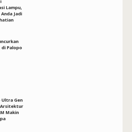
i
asi Lampu,
 Anda Jadi
hatian
uncurkan
 di Palopo
e Ultra Gen
 Arsitektur
RM Makin
apa