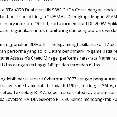
rce RTX 4070 Dual memiliki 5888 CUDA Cores dengan clock 
an boost speed hingga 2475MHz. Dilengkapi dengan VRA
emory interface 192-bit, kartu ini memiliki TDP 200W. Aplik
ster digunakan untuk monitoring dan pengaturan overcloc
 menggunakan 3DMark Time Spy menghasilkan skor 17.622
an performa yang solid. Dalam benchmark in-game pada res
 game Assassin’s Creed Mirage, performa rata-rata frame ra
12fps dengan tertinggi 145fps dan terendah 65fps.
ang lebih berat seperti Cyberpunk 2077 dengan pengaturan
ltra, average frame rate berada di 119fps, tertinggi 136fps, 
06fps. Teknologi RTX AI seperti accelerated ray tracing dan
da Lovelace NVIDIA GeForce RTX 40 Series mendongkrak ku