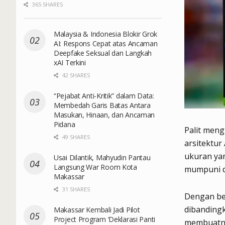
365 SHARES
Malaysia & Indonesia Blokir Grok
AI: Respons Cepat atas Ancaman
Deepfake Seksual dan Langkah
xAI Terkini
42 SHARES
“Pejabat Anti-Kritik” dalam Data:
Membedah Garis Batas Antara
Masukan, Hinaan, dan Ancaman
Pidana
Palit men
49 SHARES
arsitektur
ukuran yan
Usai Dilantik, Mahyudin Pantau
Langsung War Room Kota
mumpuni d
Makassar
31 SHARES
Dengan ber
dibandingk
Makassar Kembali Jadi Pilot
Project Program ‘Deklarasi Panti
membuatny