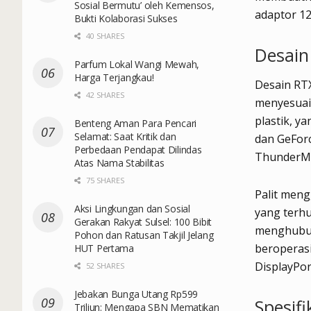
Sosial Bermutu’ oleh Kemensos,
adaptor 1
Bukti Kolaborasi Sukses
40 SHARES
Desain
Parfum Lokal Wangi Mewah,
Harga Terjangkau!
Desain RT
42 SHARES
menyesuai
plastik, y
Benteng Aman Para Pencari
Selamat: Saat Kritik dan
dan GeForc
Perbedaan Pendapat Dilindas
ThunderMa
Atas Nama Stabilitas
75 SHARES
Palit men
Aksi Lingkungan dan Sosial
yang terhu
Gerakan Rakyat Sulsel: 100 Bibit
menghubun
Pohon dan Ratusan Takjil Jelang
beroperasi
HUT Pertama
DisplayPor
52 SHARES
Jebakan Bunga Utang Rp599
Spesif
Triliun: Mengapa SBN Mematikan