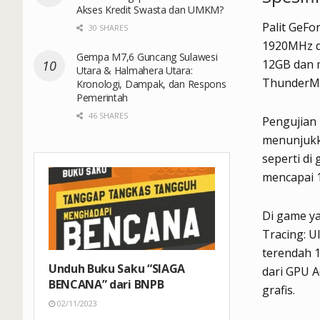
Akses Kredit Swasta dan UMKM?
Palit GeFo
30 SHARES
1920MHz d
Gempa M7,6 Guncang Sulawesi
12GB dan m
Utara & Halmahera Utara:
ThunderMa
Kronologi, Dampak, dan Respons
Pemerintah
46 SHARES
Pengujian
menunjukk
seperti di
mencapai 1
Di game y
Tracing: U
terendah 1
Unduh Buku Saku “SIAGA
dari GPU A
BENCANA” dari BNPB
grafis.
02/11/2023