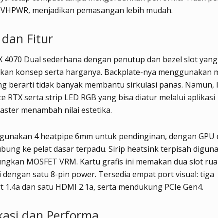
2VHPWR, menjadikan pemasangan lebih mudah.
 dan Fitur
X 4070 Dual sederhana dengan penutup dan bezel slot yang
kan konsep serta harganya. Backplate-nya menggunakan m
ang berarti tidak banyak membantu sirkulasi panas. Namun, l
e RTX serta strip LED RGB yang bisa diatur melalui aplikasi
ster menambah nilai estetika.
ggunakan 4 heatpipe 6mm untuk pendinginan, dengan GPU
bung ke pelat dasar terpadu. Sirip heatsink terpisah digu
gkan MOSFET VRM. Kartu grafis ini memakan dua slot ru
 dengan satu 8-pin power. Tersedia empat port visual: tiga
t 1.4a dan satu HDMI 2.1a, serta mendukung PCIe Gen4.
ikasi dan Performa