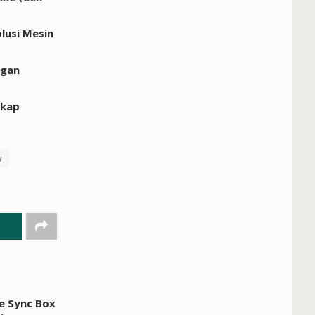
lusi Mesin
ngan
skap
w
ue Sync Box