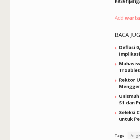
kesenjanga
Add
warta
BACA JU
Deflasi 
Implikas
Mahasisw
Troubles
Rektor U
Menggen
Unismuh 
S1 dan P
Seleksi 
untuk Pe
Tags:
Angk