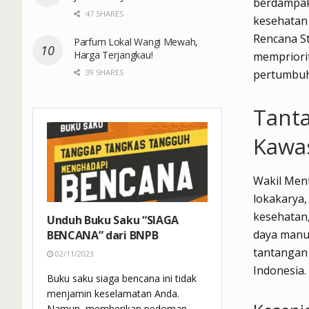
berdampak
47 SHARES
kesehatan 
Rencana S
Parfum Lokal Wangi Mewah,
Harga Terjangkau!
mempriori
39 SHARES
pertumbuh
Tanta
Kawa
Wakil Men
lokakarya,
kesehatan
Unduh Buku Saku “SIAGA
daya manu
BENCANA” dari BNPB
tantangan
02/11/2023
Indonesia.
Buku saku siaga bencana ini tidak
menjamin keselamatan Anda.
Namun, memberikan pedoman