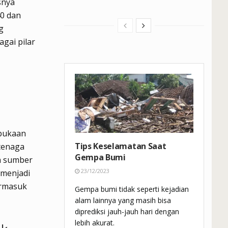
snya
40 dan
g
gai pilar
mbukaan
Tips Keselamatan Saat
 tenaga
Gempa Bumi
n sumber
23/12/2023
 menjadi
ermasuk
Gempa bumi tidak seperti kejadian
alam lainnya yang masih bisa
diprediksi jauh-jauh hari dengan
lebih akurat.