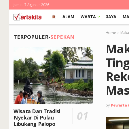
Jumat, 7 Agustus 2026
ALAM
WARTA
GAYA
MA
Home
Makas
TERPOPULER-
SEPEKAN
Mak
Tin
Rek
Mas
by
Pewarta
Wisata Dan Tradisi
Nyekar Di Pulau
Libukang Palopo