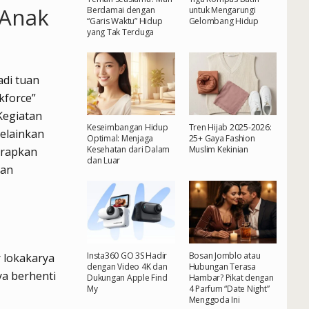
 Anak
Berdamai dengan
untuk Mengarungi
“Garis Waktu” Hidup
Gelombang Hidup
yang Tak Terduga
adi tuan
kforce”
Kegiatan
Keseimbangan Hidup
Tren Hijab 2025-2026:
melainkan
Optimal: Menjaga
25+ Gaya Fashion
Kesehatan dari Dalam
Muslim Kekinian
arapkan
dan Luar
nan
Insta360 GO 3S Hadir
Bosan Jomblo atau
 lokakarya
dengan Video 4K dan
Hubungan Terasa
ya berhenti
Dukungan Apple Find
Hambar? Pikat dengan
My
4 Parfum “Date Night”
Menggoda Ini