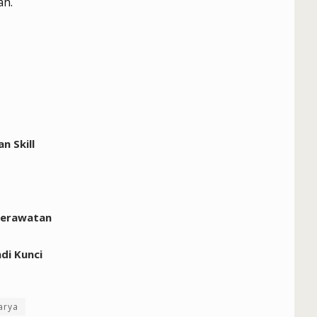
ah.
 Skill
perawatan
di Kunci
arya