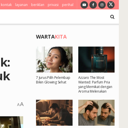
kontak
layanan
beriklan
privasi
perihal
WARTA
KITA
k:
uk
7 Jurus Pilih Pelembap
Azzaro The Most
Bikin Glowing Sehat
Wanted: Parfum Pria
yang Memikat dengan
Aroma Melenakan
A
A