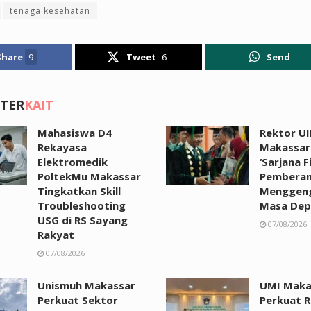
tenaga kesehatan
Share
9
Tweet
6
Send
 TER
KAIT
Mahasiswa D4
Rektor UI
Rekayasa
Makassar:
Elektromedik
‘Sarjana F
PoltekMu Makassar
Pemberan
Tingkatkan Skill
Menggen
Troubleshooting
Masa Dep
USG di RS Sayang
07/08/2026
Rakyat
07/08/2026
Unismuh Makassar
UMI Maka
Perkuat Sektor
Perkuat R