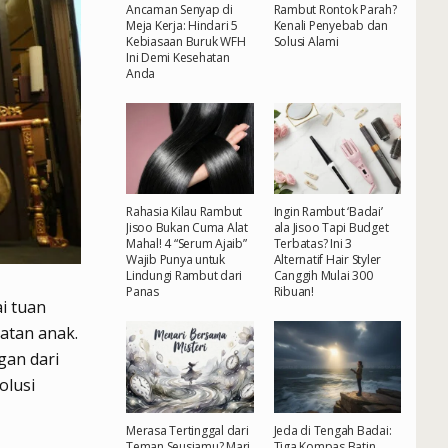
Ancaman Senyap di
Rambut Rontok Parah?
Meja Kerja: Hindari 5
Kenali Penyebab dan
Kebiasaan Buruk WFH
Solusi Alami
Ini Demi Kesehatan
Anda
Rahasia Kilau Rambut
Ingin Rambut ‘Badai’
Jisoo Bukan Cuma Alat
ala Jisoo Tapi Budget
Mahal! 4 “Serum Ajaib”
Terbatas? Ini 3
Wajib Punya untuk
Alternatif Hair Styler
Lindungi Rambut dari
Canggih Mulai 300
Panas
Ribuan!
i tuan
atan anak.
gan dari
olusi
Merasa Tertinggal dari
Jeda di Tengah Badai:
Teman Seusiamu? Mari
Tiga Kompas Batin