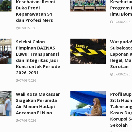
Kesehatan: Resmi
Kesehata
Buka Prodi
Program 
Keperawatan S1
Ilmu Biom
dan Profesi Ners
07/08/2026
07/08/2026
Seleksi Calon
Waspada!
Pimpinan BAZNAS
Sulselcat
Luwu: Transparansi
Laporan 
dan Integritas Jadi
Ilegal, Ma
Kunci untuk Periode
Sorotan
2026-2031
07/08/2026
07/08/2026
Wali Kota Makassar
Profil Bu
Siagakan Perumda
Sitti Husn
Air Minum Hadapi
Talenrang
Ancaman El Nino
Kasus Du
Korupsi 
07/08/2026
Sekolah