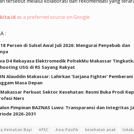
n tersebut melalui kolaborasi dan rekomendasi yang terar
kita.id
as a preferred source on Google
GA
:
0,18 Persen di Sulsel Awal Juli 2026: Mengurai Penyebab dan
inya
a D4 Rekayasa Elektromedik PoltekMu Makassar Tingkatkan
hooting USG di RS Sayang Rakyat
IN Alauddin Makassar: Lahirkan ‘Sarjana Fighter’ Pemberani
ggam Masa Depan
Makassar Perkuat Sektor Kesehatan: Resmi Buka Prodi Ke
rofesi Ners
Calon Pimpinan BAZNAS Luwu: Transparansi dan Integritas Ja
riode 2026-2031
a Kematian Bayi
APEC
Asia-Pasifik
kesehatan anak
lokak