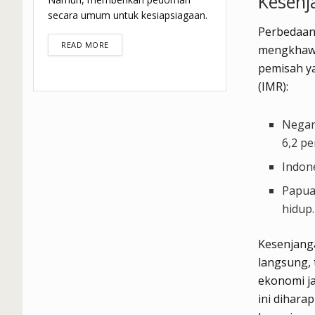
Kesenj
secara umum untuk kesiapsiagaan.
Perbedaan
DETAILS
READ MORE
mengkhawa
pemisah ya
(IMR):
Negar
6,2 pe
Indone
Papua
hidup.
Kesenjanga
langsung, 
ekonomi ja
ini dihara