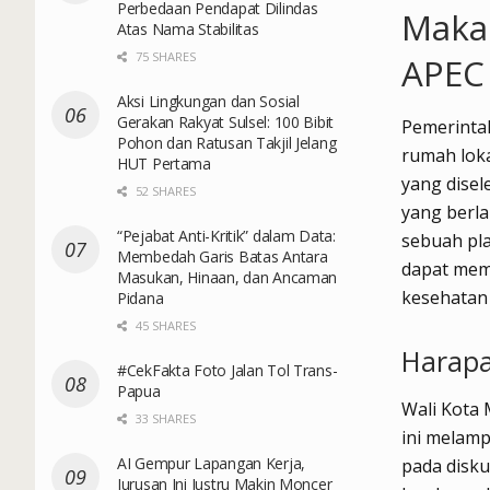
Perbedaan Pendapat Dilindas
Makas
Atas Nama Stabilitas
75 SHARES
APEC
Aksi Lingkungan dan Sosial
Gerakan Rakyat Sulsel: 100 Bibit
Pemerintah
Pohon dan Ratusan Takjil Jelang
rumah loka
HUT Pertama
yang disel
52 SHARES
yang berla
“Pejabat Anti-Kritik” dalam Data:
sebuah pla
Membedah Garis Batas Antara
dapat mem
Masukan, Hinaan, dan Ancaman
kesehatan 
Pidana
45 SHARES
Harapa
#CekFakta Foto Jalan Tol Trans-
Papua
Wali Kota
33 SHARES
ini melamp
AI Gempur Lapangan Kerja,
pada disku
Jurusan Ini Justru Makin Moncer