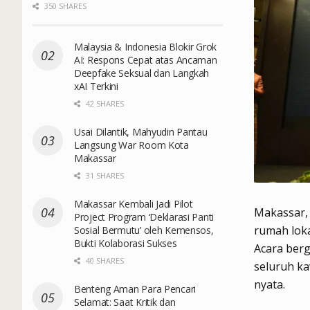
350 SHARES
Malaysia & Indonesia Blokir Grok
AI: Respons Cepat atas Ancaman
Deepfake Seksual dan Langkah
xAI Terkini
42 SHARES
Usai Dilantik, Mahyudin Pantau
Langsung War Room Kota
Makassar
31 SHARES
Makassar Kembali Jadi Pilot
Makassar, 
Project Program ‘Deklarasi Panti
rumah lok
Sosial Bermutu’ oleh Kemensos,
Bukti Kolaborasi Sukses
Acara ber
40 SHARES
seluruh ka
nyata.
Benteng Aman Para Pencari
Selamat: Saat Kritik dan