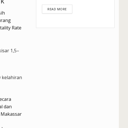
ak
DETAILS
READ MORE
sih
urang
ality Rate
isar 1,5–
 kelahiran
ecara
al dan
i Makassar