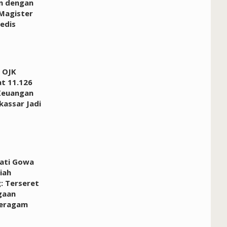
n dengan
Magister
edis
 OJK
at 11.126
Keuangan
kassar Jadi
pati Gowa
iah
: Terseret
gaan
Seragam