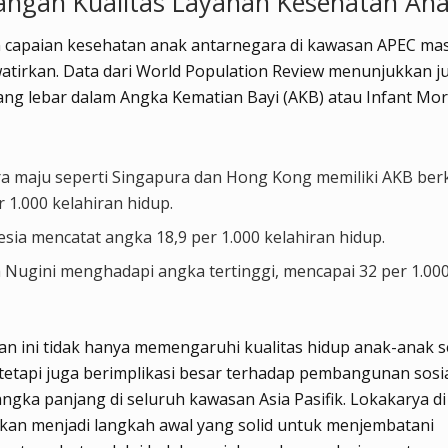
angan Kualitas Layanan Kesehatan An
 capaian kesehatan anak antarnegara di kawasan APEC ma
tirkan. Data dari World Population Review menunjukkan j
ng lebar dalam Angka Kematian Bayi (AKB) atau Infant Mort
a maju seperti Singapura dan Hong Kong memiliki AKB berk
r 1.000 kelahiran hidup.
sia mencatat angka 18,9 per 1.000 kelahiran hidup.
 Nugini menghadapi angka tertinggi, mencapai 32 per 1.000
n ini tidak hanya memengaruhi kualitas hidup anak-anak s
tetapi juga berimplikasi besar terhadap pembangunan sosi
ngka panjang di seluruh kawasan Asia Pasifik. Lokakarya d
pkan menjadi langkah awal yang solid untuk menjembatani