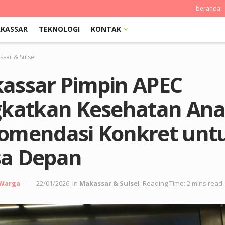
beranda
KASSAR
TEKNOLOGI
KONTAK
sar & Sulsel
assar Pimpin APEC
gkatkan Kesehatan Ana
omendasi Konkret unt
a Depan
 Warga
22/01/2026
in
Makassar & Sulsel
Reading Time: 2 mins read