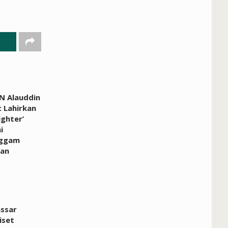
N Alauddin
 Lahirkan
ighter’
i
ggam
an
ssar
iset